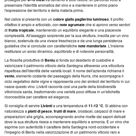
preservare l'identità aromatica del vino e a mantenere in primo piano
l'espressione del territorio e della materia prima.
Nel calice si presenta con un
colore giallo paglierino luminoso
. Il profilo
olfattivo è ampio e articolato, con
note agrumate
che si aprono verso sentori
di
frutta tropicale
, mantenendo un equilibrio elegante e una piacevole
complessità. All'assaggio sorprende per la sua struttura, insolita per un vino
bianco, sostenuta da una vivace freschezza e da una lunga persistenza
gustativa che si conclude con caratteristiche
note mandorlate
. L'insieme
restituisce un sorso dinamico, equilibrato e di notevole personalità.
La filosofia produttiva di
Bentu
si fonda sul desiderio di custodire e
valorizzare il patrimonio viticolo della Sardegna attraverso una viticoltura
rispettosa dell'identità delle varietà locali. Il nome dell'azienda richiama il
vento
, elemento costante del paesaggio della Nurra, che accompagna il
ciclo vegetativo delle vigne e rappresenta uno dei simboli del territorio in cui
nasce questo vino. Livànti racconta così una parte della biodiversità
vitivinicola sarda, trasformando una varietà poco diffusa in un'etichetta
riconoscibile per carattere ed eleganza.
Si consiglia di servire
Livànti
a una temperatura di
11-12 °C
. Si abbina con
naturalezza a
piatti di pesce
,
frutti di mare
, crostacei, carpacci di mare e
preparazioni alla griglia, accompagnando anche ricette dai sapori delicati
dove la sua struttura riesce a mantenere equilibrio e armonia. È un vino che
esprime con autenticità il carattere della Sardegna nord-occidentale e
l'impegno di Bentu nella valorizzazione di un patrimonio viticolo raro e