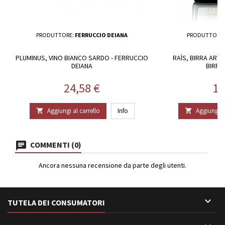
PRODUTTORE:
FERRUCCIO DEIANA
PRODUTTORE
PLUMINUS, VINO BIANCO SARDO - FERRUCCIO
RAÌS, BIRRA ARTI
DEIANA
BIRRIF
Prezzo
Pr
24,58 €
13
Aggiungi al carrello
Info
Aggiungi al


COMMENTI (0)
Ancora nessuna recensione da parte degli utenti.

TUTELA DEI CONSUMATORI