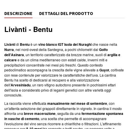
DESCRIZIONE
DETTAGLI DEL PRODOTTO
Livànti
- Bentu
Livànti
di
Bentu
è un
vino bianco IGT Isola dei Nuraghi
che nasce nella
Nurra
, nel nord-ovest della Sardegna, a pochi chilometri dal
Golfo
dell'Asinara
, un territorio caratterizzato da brezze marine, suoli di
argilla e
calcare
e da un clima mediterraneo con estati calde, inverni miti e
precipitazioni concentrate nei mesi più freschi. Questo contesto
pedoclimatico accompagna la crescita delle vigne allevate a
Guyot
, coltivate
con rese contenute per valorizzare le caratteristiche dell'uva. La cantina
Bentu ha scelto di dedicarsi al recupero e alla valorizzazione
dell'
Arvesiniadu
, un raro vitigno autoctono presente in pochissimi ettari
dell'isola e considerato privo di legami genetici con altre varietà oggi
conosciute.
La raccolta viene effettuata
manualmente nel mese di settembre
, con
un'attenta selezione dei grappoli direttamente in vigneto. In cantina il mosto
affronta una
breve macerazione
, seguita da una
fermentazione spontanea
in vasche di cemento
, una scelta che permette di accompagnare
l'evoluzione del vino senza ricorrere a chiarifiche o filtrazioni. L'affinamento
prosegue per
8-10 mesi
tra cemento e botti neutre, un percorso volto a