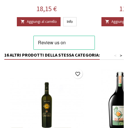
Prezzo
Pr
18,15 €
11
Aggiungi al carrello
Info
Aggiungi al


16 ALTRI PRODOTTI DELLA STESSA CATEGORIA:
<
>
favorite_border