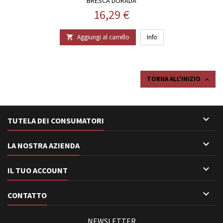
BRESCA DORADA
Prezzo
16,29 €
Aggiungi al carrello
Info

TORNA ALL'INIZIO


TUTELA DEI CONSUMATORI

LA NOSTRA AZIENDA

IL TUO ACCOUNT

CONTATTO
NEWSLETTER