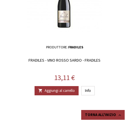
PRODUTTORE:
FRADILES
FRADILES - VINO ROSSO SARDO - FRADILES
Prezzo
13,11 €
Aggiungi al carrello
Info

TORNA ALL'INIZIO
