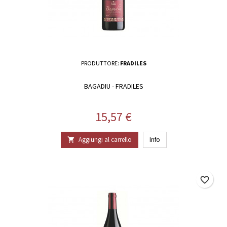
PRODUTTORE:
FRADILES
BAGADIU - FRADILES
Prezzo
15,57 €
Aggiungi al carrello
Info

favorite_border