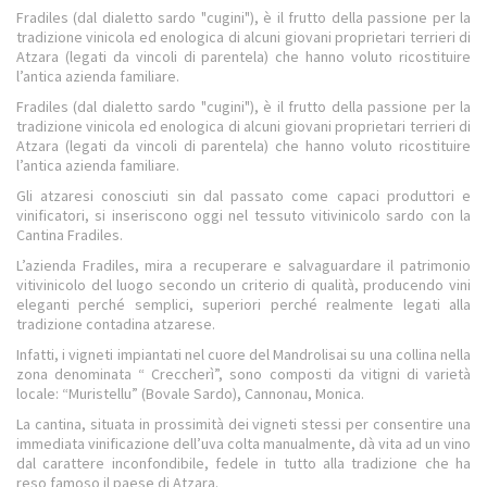
Fradiles (dal dialetto sardo "cugini"), è il frutto della passione per la
tradizione vinicola ed enologica di alcuni giovani proprietari terrieri di
Atzara (legati da vincoli di parentela) che hanno voluto ricostituire
l’antica azienda familiare.
Fradiles (dal dialetto sardo "cugini"), è il frutto della passione per la
tradizione vinicola ed enologica di alcuni giovani proprietari terrieri di
Atzara (legati da vincoli di parentela) che hanno voluto ricostituire
l’antica azienda familiare.
Gli atzaresi conosciuti sin dal passato come capaci produttori e
vinificatori, si inseriscono oggi nel tessuto vitivinicolo sardo con la
Cantina Fradiles.
L’azienda Fradiles, mira a recuperare e salvaguardare il patrimonio
vitivinicolo del luogo secondo un criterio di qualità, producendo vini
eleganti perché semplici, superiori perché realmente legati alla
tradizione contadina atzarese.
Infatti, i vigneti impiantati nel cuore del Mandrolisai su una collina nella
zona denominata “ Creccherì”, sono composti da vitigni di varietà
locale: “Muristellu” (Bovale Sardo), Cannonau, Monica.
La cantina, situata in prossimità dei vigneti stessi per consentire una
immediata vinificazione dell’uva colta manualmente, dà vita ad un vino
dal carattere inconfondibile, fedele in tutto alla tradizione che ha
reso famoso il paese di Atzara.