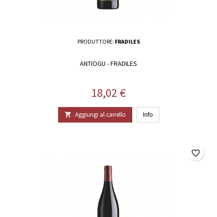
PRODUTTORE:
FRADILES
ANTIOGU - FRADILES
Prezzo
18,02 €
Aggiungi al carrello
Info

favorite_border