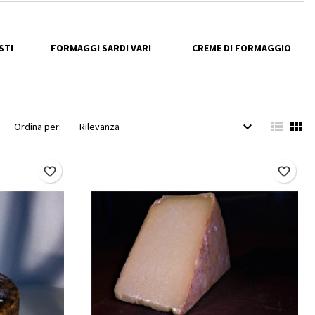
STI
FORMAGGI SARDI VARI
CREME DI FORMAGGIO



Ordina per:
Rilevanza
favorite_border
favorite_border