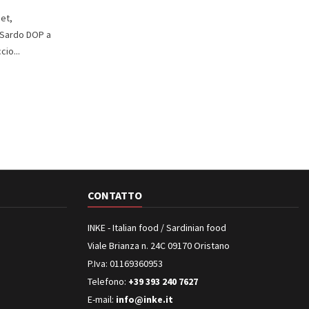
et,
e Sardo DOP a
io...
CONTATTO
INKE - Italian food / Sardinian food
Viale Brianza n. 24C 09170 Oristano
P.Iva: 01169360953
Telefono:
+39 393 240 7627
E-mail:
info@inke.it