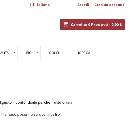

Italiano
Benvenuto,
Accedi
o
Crea un account
×
×
×
×
shopping_cart
Carrello:
0
Prodotti - 0,00 €
)
ALITÀ
BIO
DOLCI
HORECA
i
i
al gusto inconfondibile perché frutto di una
a il famoso
pecorino sardo
, il nostro