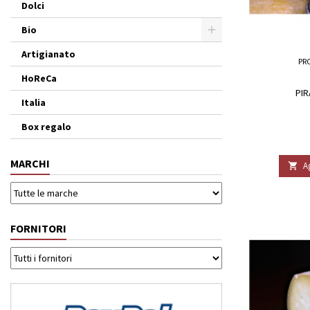
Dolci
Bio
Artigianato
PR
HoReCa
PIR
Italia
Box regalo
MARCHI
A

FORNITORI