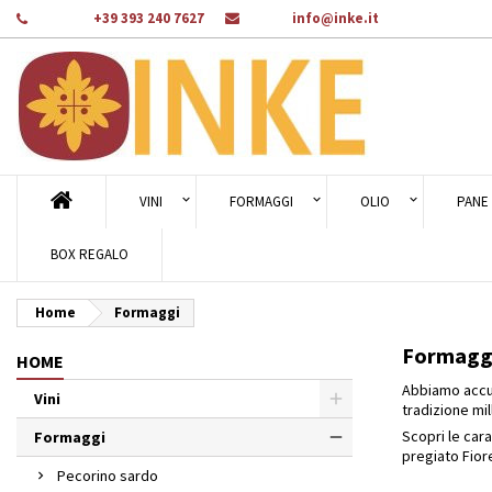
Telefono:
+39 393 240 7627
E-mail:
info@inke.it
Ag
((
Cr
A
add_circle_outline
((c
Dev
Nom
des
VINI
FORMAGGI
OLIO
PANE 
BOX REGALO
Home
Formaggi
Formagg
HOME
Abbiamo accu
Vini
tradizione mil
Scopri le cara
Formaggi
pregiato
Fior
Pecorino sardo