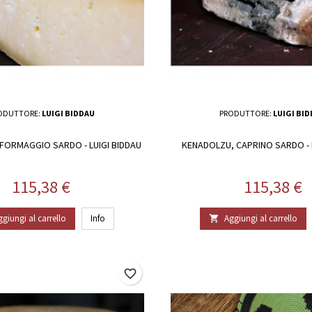
ODUTTORE:
LUIGI BIDDAU
PRODUTTORE:
LUIGI BI
 FORMAGGIO SARDO - LUIGI BIDDAU
KENADOLZU, CAPRINO SARDO - 
Prezzo
Prezzo
115,38 €
115,38 €
ggiungi al carrello
Info
Aggiungi al carrello

favorite_border