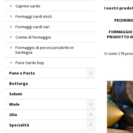
Caprino sardo
I nostri prodo
Formaggi sardi misti
PECORIN
Formaggi sardi vari
FORMAGGIO 
PRODOTTO I
Creme di formaggio
Formaggio di pecora prodotto in
Sardegna
Ci sono 176 prod
Fiore Sardo Dop
Pane e Pasta
Bottarga
Salumi
Miele
Olio
Specialità