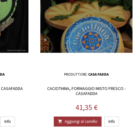
DDA
PRODUTTORE:
CASA FADDA
- CASAFADDA
CACIOTHINA, FORMAGGIO MISTO FRESCO -
CASAFADDA
Prezzo
41,35 €
Info
Aggiungi al carrello
Info
