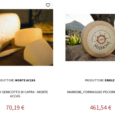
favorite_border
ODUTTORE:
MONTE ACCAS
PRODUTTORE:
ERKILE
 SEMICOTTO DI CAPRA - MONTE
MAIMONE, FORMAGGIO PECORIN
ACCAS
Prezzo
Prezzo
70,19 €
461,54 €