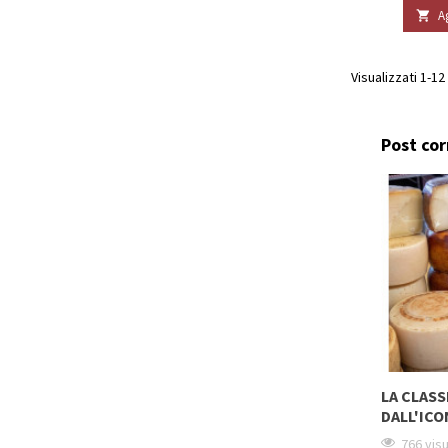
A

Visualizzati 1-12
Post cor
LA CLASS
DALL'ICO
766 visu