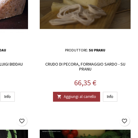
DDAU
PRODUTTORE:
SU PRANU
LUIGI BIDDAU
CRUDO DI PECORA, FORMAGGIO SARDO - SU
PRANU
Prezzo
66,35 €
Info
Aggiungi al carrello
Info

favorite_border
favorite_border