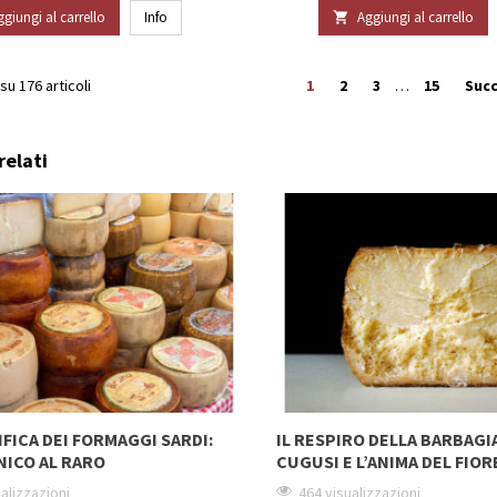
ggiungi al carrello
Info
Aggiungi al carrello

 su 176 articoli
1
2
3
…
15
Succ
relati
IFICA DEI FORMAGGI SARDI:
IL RESPIRO DELLA BARBAGI
NICO AL RARO
CUGUSI E L’ANIMA DEL FIO
alizzazioni
464 visualizzazioni