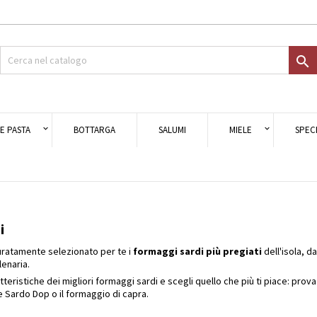
giungi alla lista dei desideri
modalTitle))
ea lista dei desideri
ccedi

Crea nuova lista
onfirmMessage))
i avere effettuato l'accesso per salvare dei prodotti nella tua lista dei
e lista dei desideri
ideri.
((cancelText))
((modalDeleteText)
E PASTA
BOTTARGA
SALUMI
MIELE
SPECI
Annulla
Acced
Annulla
Crea lista dei desider
i
ratamente selezionato per te i
formaggi sardi più pregiati
dell'isola, d
lenaria.
tteristiche dei migliori formaggi sardi e scegli quello che più ti piace: prov
e Sardo Dop
o il
formaggio di capra
.