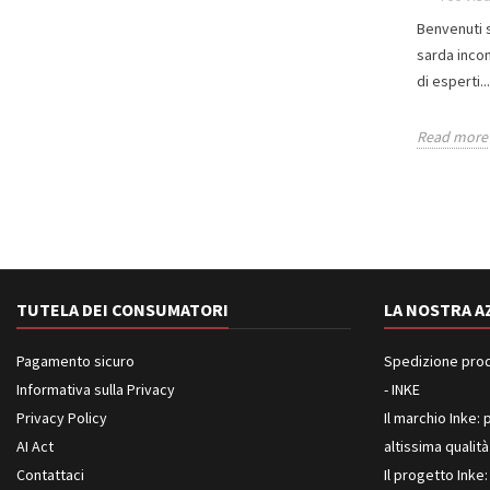
Benvenuti s
sarda incon
di esperti...
Read more
TUTELA DEI CONSUMATORI
LA NOSTRA A
Pagamento sicuro
Spedizione prodot
Informativa sulla Privacy
- INKE
Privacy Policy
Il marchio Inke: p
AI Act
altissima qualità
Contattaci
Il progetto Inke: