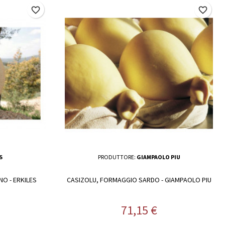
favorite_border
favorite_border
S
PRODUTTORE:
GIAMPAOLO PIU
O - ERKILES
CASIZOLU, FORMAGGIO SARDO - GIAMPAOLO PIU
Prezzo
71,15 €