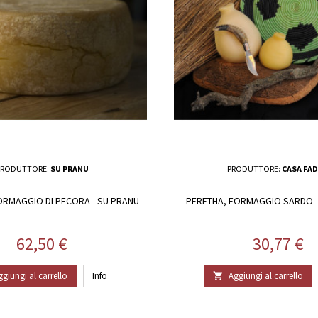
PRODUTTORE:
SU PRANU
PRODUTTORE:
CASA FA
ORMAGGIO DI PECORA - SU PRANU
PERETHA, FORMAGGIO SARDO 
Prezzo
Prezzo
62,50 €
30,77 €
ggiungi al carrello
Info
Aggiungi al carrello
