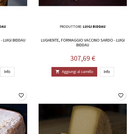
DDAU
PRODUTTORE:
LUIGI BIDDAU
 LUIGI BIDDAU
LUGHENTE, FORMAGGIO VACCINO SARDO - LUIGI
BIDDAU
Prezzo
307,69 €
Info
Aggiungi al carrello
Info

favorite_border
favorite_border