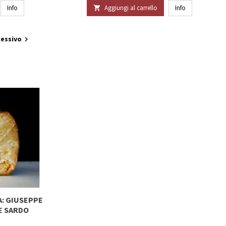
Info
Aggiungi al carrello
Info

essivo

A: GIUSEPPE
RE SARDO