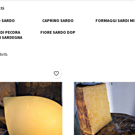
tti
O SARDO
CAPRINO SARDO
FORMAGGI SARDI MI
DI PECORA
FIORE SARDO DOP
N SARDEGNA
otti.
favorite_border