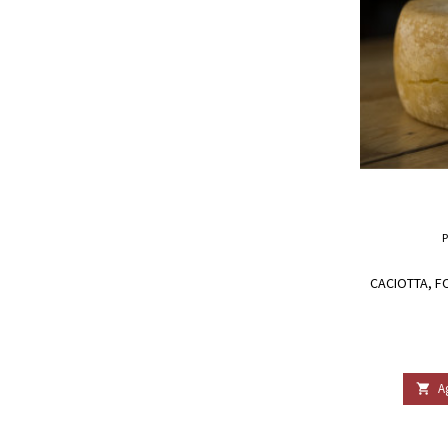
CACIOTTA, F
A
