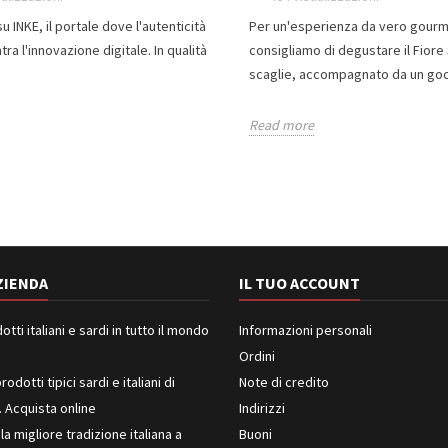
u INKE, il portale dove l'autenticità
Per un'esperienza da vero gourm
tra l'innovazione digitale. In qualità
consigliamo di degustare il Fior
scaglie, accompagnato da un gocc
Read more
ZIENDA
IL TUO ACCOUNT
ti italiani e sardi in tutto il mondo
Informazioni personali
Ordini
rodotti tipici sardi e italiani di
Note di credito
. Acquista online
Indirizzi
 la migliore tradizione italiana a
Buoni