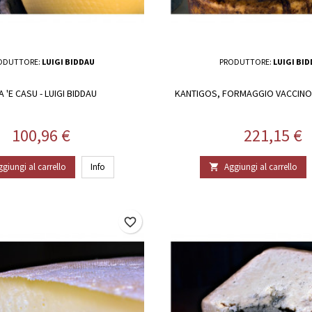
ODUTTORE:
LUIGI BIDDAU
PRODUTTORE:
LUIGI BI
A 'E CASU - LUIGI BIDDAU
KANTIGOS, FORMAGGIO VACCINO -
Prezzo
Prezzo
100,96 €
221,15 €
ggiungi al carrello
Info
Aggiungi al carrello

favorite_border