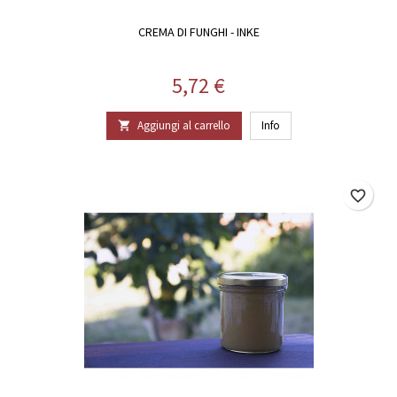
CREMA DI FUNGHI - INKE
Prezzo
5,72 €
Aggiungi al carrello
Info

favorite_border