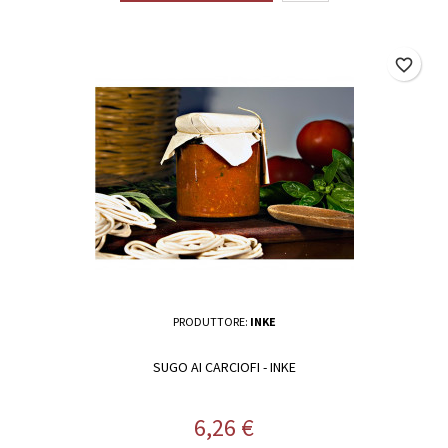
favorite_border
PRODUTTORE:
INKE
SUGO AI CARCIOFI - INKE
Prezzo
6,26 €