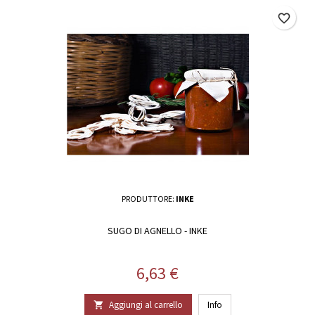
favorite_border
PRODUTTORE:
INKE
SUGO DI AGNELLO - INKE
Prezzo
6,63 €
Aggiungi al carrello
Info
