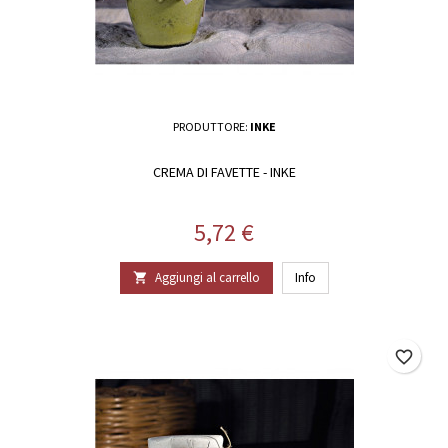
PRODUTTORE:
INKE
CREMA DI FAVETTE - INKE
Prezzo
5,72 €
Aggiungi al carrello
Info

favorite_border