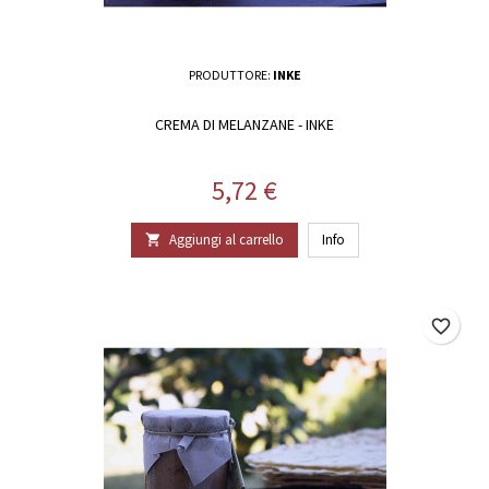
PRODUTTORE:
INKE
CREMA DI MELANZANE - INKE
Prezzo
5,72 €
Aggiungi al carrello
Info

favorite_border