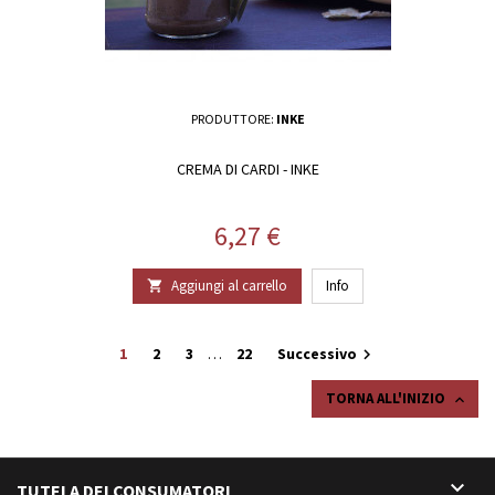
PRODUTTORE:
INKE
CREMA DI CARDI - INKE
Prezzo
6,27 €
Aggiungi al carrello
Info

1
2
3
…
22
Successivo

TORNA ALL'INIZIO


TUTELA DEI CONSUMATORI