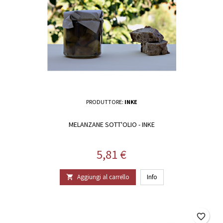
PRODUTTORE:
INKE
MELANZANE SOTT'OLIO - INKE
Prezzo
5,81 €
Aggiungi al carrello
Info

favorite_border