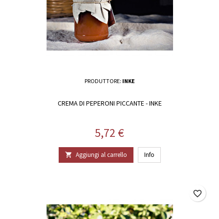
PRODUTTORE:
INKE
CREMA DI PEPERONI PICCANTE - INKE
Prezzo
5,72 €
Aggiungi al carrello
Info

favorite_border