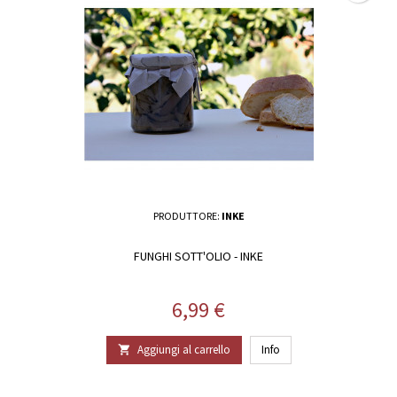
PRODUTTORE:
INKE
FUNGHI SOTT'OLIO - INKE
Prezzo
6,99 €
Aggiungi al carrello
Info
