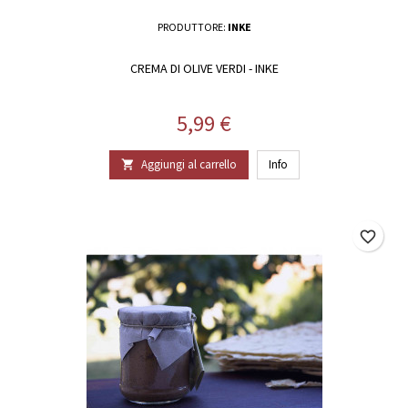
PRODUTTORE:
INKE
CREMA DI OLIVE VERDI - INKE
Prezzo
5,99 €
Aggiungi al carrello
Info

favorite_border