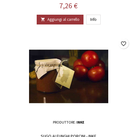
Prezzo
7,26 €
Aggiungi al carrello
Info

favorite_border
PRODUTTORE:
INKE
SUGO AI FUNGHI PORCINI - INKE