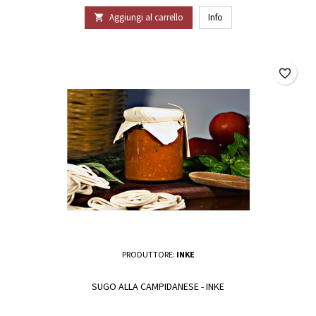
Aggiungi al carrello
Info

favorite_border
PRODUTTORE:
INKE
SUGO ALLA CAMPIDANESE - INKE