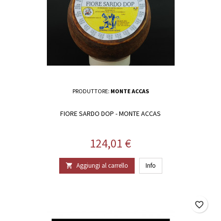
PRODUTTORE:
MONTE ACCAS
FIORE SARDO DOP - MONTE ACCAS
Prezzo
124,01 €
Aggiungi al carrello
Info

favorite_border