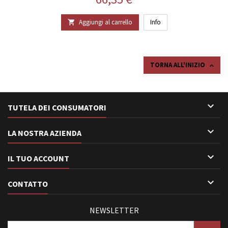
Aggiungi al carrello
Info

TORNA ALL'INIZIO


TUTELA DEI CONSUMATORI

LA NOSTRA AZIENDA

IL TUO ACCOUNT

CONTATTO
NEWSLETTER