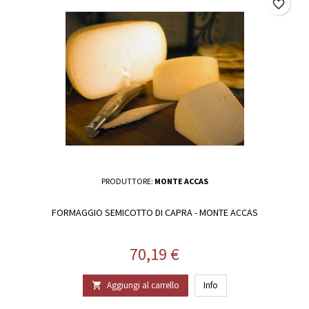
favorite_border
PRODUTTORE:
MONTE ACCAS
FORMAGGIO SEMICOTTO DI CAPRA - MONTE ACCAS
Prezzo
70,19 €
Aggiungi al carrello
Info
