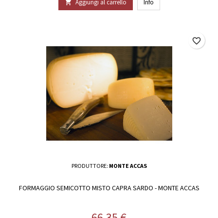
Aggiungi al carrello
Info

favorite_border
PRODUTTORE:
MONTE ACCAS
FORMAGGIO SEMICOTTO MISTO CAPRA SARDO - MONTE ACCAS
Prezzo
66,35 €