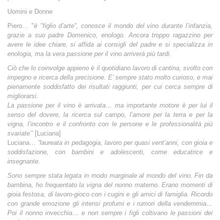
Uomini e Donne
Piero…
"
è "figlio d’arte”, conosce il mondo del vino durante l’infanzia,
grazie a suo padre Domenico, enologo. Ancora troppo ragazzino per
avere le idee chiare, si affida ai consigli del padre e si specializza in
enologia, ma la vera passione per il vino arriverà più tardi.
Ciò che lo coinvolge appieno è il quotidiano lavoro di cantina, svolto con
impegno e ricerca della precisione. E’ sempre stato molto curioso, e mai
pienamente soddisfatto dei risultati raggiunti, per cui cerca sempre di
migliorarsi.
La passione per il vino è arrivata… ma importante motore è per lui il
senso del dovere, la ricerca sul campo, l’amore per la terra e per la
vigna, l’incontro e il confronto con le persone e le professionalità più
svariate’’
[Luciana]
Luciana…
“laureata in pedagogia, lavoro per quasi vent’anni, con gioia e
soddisfazione, con bambini e adolescenti, come educatrice e
insegnante.
Sono sempre stata legata in modo marginale al mondo del vino. Fin da
bambina, ho frequentato la vigna del nonno materno. Erano momenti di
gioia festosa, di lavoro-gioco con i cugini e gli amici di famiglia. Ricordo
con grande emozione gli intensi profumi e i rumori della vendemmia…
Poi il nonno invecchia… e non sempre i figli coltivano le passioni dei