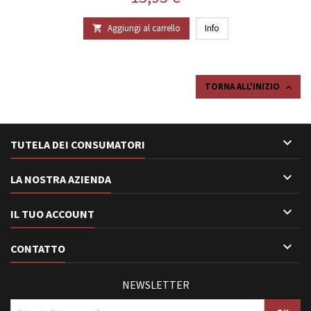
Aggiungi al carrello
Info

TORNA ALL'INIZIO


TUTELA DEI CONSUMATORI

LA NOSTRA AZIENDA

IL TUO ACCOUNT

CONTATTO
NEWSLETTER