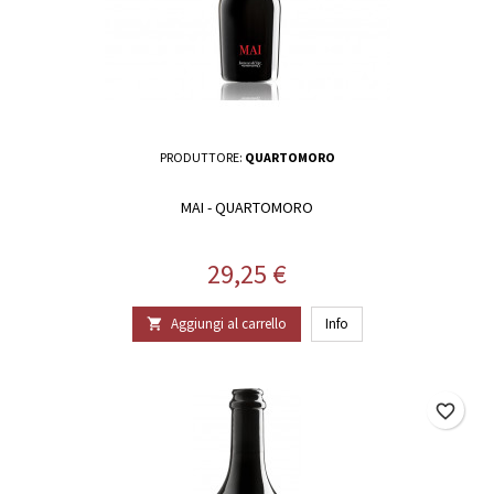
PRODUTTORE:
QUARTOMORO
MAI - QUARTOMORO
Prezzo
29,25 €
Aggiungi al carrello
Info

favorite_border