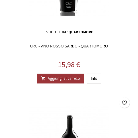
PRODUTTORE:
QUARTOMORO
CRG - VINO ROSSO SARDO - QUARTOMORO
Prezzo
15,98 €
Aggiungi al carrello
Info

favorite_border