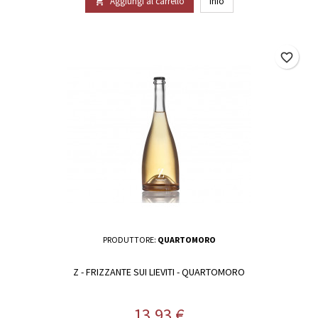
Aggiungi al carrello
Info

favorite_border
PRODUTTORE:
QUARTOMORO
Z - FRIZZANTE SUI LIEVITI - QUARTOMORO
Prezzo
13,93 €