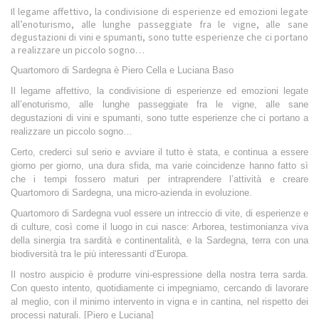
Il legame affettivo, la condivisione di esperienze ed emozioni legate
all’enoturismo, alle lunghe passeggiate fra le vigne, alle sane
degustazioni di vini e spumanti, sono tutte esperienze che ci portano
a realizzare un piccolo sogno…
Q
uartomoro di Sardegna è Piero Cella e Luciana Baso
Il legame affettivo, la condivisione di esperienze ed emozioni legate
all’enoturismo, alle lunghe passeggiate fra le vigne, alle sane
degustazioni di vini e spumanti, sono tutte esperienze che ci portano a
realizzare un piccolo sogno…
Certo, crederci sul serio e avviare il tutto è stata, e continua a essere
giorno per giorno, una dura sfida, ma varie coincidenze hanno fatto sì
che i tempi fossero maturi per intraprendere l’attività e creare
Quartomoro di Sardegna, una micro-azienda in evoluzione.
Quartomoro di Sardegna vuol essere un intreccio di vite, di esperienze e
di culture, così come il luogo in cui nasce: Arborea, testimonianza viva
della sinergia tra sardità e continentalità, e la Sardegna, terra con una
biodiversità tra le più interessanti d’Europa.
Il nostro auspicio è produrre vini-espressione della nostra terra sarda.
Con questo intento, quotidiamente ci impegniamo, cercando di lavorare
al meglio, con il minimo intervento in vigna e in cantina, nel rispetto dei
processi naturali. [Piero e Luciana]