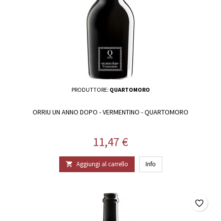
PRODUTTORE:
QUARTOMORO
ORRIU UN ANNO DOPO - VERMENTINO - QUARTOMORO
Prezzo
11,47 €
Aggiungi al carrello
Info

favorite_border