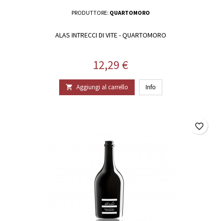
PRODUTTORE:
QUARTOMORO
ALAS INTRECCI DI VITE - QUARTOMORO
Prezzo
12,29 €
Aggiungi al carrello
Info

favorite_border