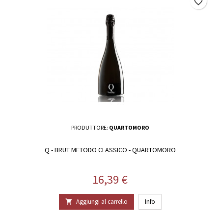
favorite_border
PRODUTTORE:
QUARTOMORO
Q - BRUT METODO CLASSICO - QUARTOMORO
Prezzo
16,39 €
Aggiungi al carrello
Info
