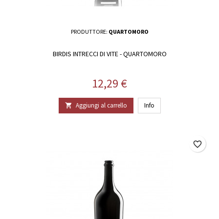
PRODUTTORE:
QUARTOMORO
BIRDIS INTRECCI DI VITE - QUARTOMORO
Prezzo
12,29 €
Aggiungi al carrello
Info

favorite_border