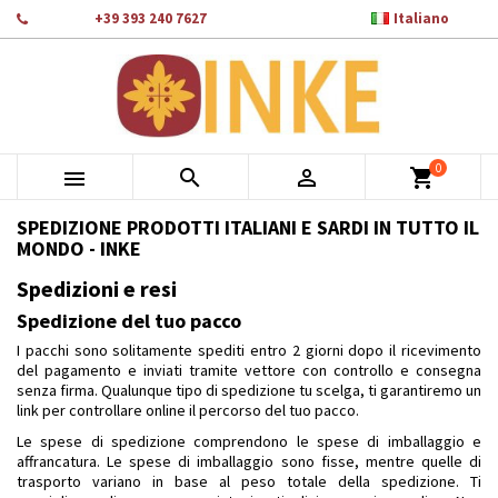

Telefono:
+39 393 240 7627
Italiano
×
×
×
×
Aggiungi alla lista dei desideri
((modalTitle))
Crea lista dei desideri
Accedi
add_circle_outline
Crea nuova lista
((confirmMessage))
Devi avere effettuato l'accesso per salvare dei prodotti nella
Nome lista dei desideri
tua lista dei desideri.
0
((cancelText))
((modalDeleteText))



shopping_cart
Annulla
Accedi
Annulla
Crea lista dei desideri
SPEDIZIONE PRODOTTI ITALIANI E SARDI IN TUTTO IL
MONDO - INKE
Spedizioni e resi
Spedizione del tuo pacco
I pacchi sono solitamente spediti entro 2 giorni dopo il ricevimento
del pagamento e inviati tramite vettore con controllo e consegna
senza firma. Qualunque tipo di spedizione tu scelga, ti garantiremo un
link per controllare online il percorso del tuo pacco.
Le spese di spedizione comprendono le spese di imballaggio e
affrancatura. Le spese di imballaggio sono fisse, mentre quelle di
trasporto variano in base al peso totale della spedizione. Ti