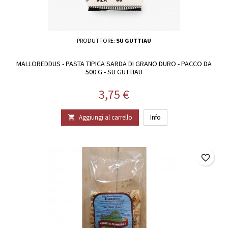
PRODUTTORE:
SU GUTTIAU
MALLOREDDUS - PASTA TIPICA SARDA DI GRANO DURO - PACCO DA
500 G - SU GUTTIAU
Prezzo
3,75 €
Aggiungi al carrello
Info

favorite_border