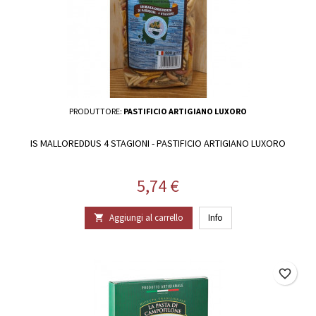
PRODUTTORE:
PASTIFICIO ARTIGIANO LUXORO
IS MALLOREDDUS 4 STAGIONI - PASTIFICIO ARTIGIANO LUXORO
Prezzo
5,74 €
Aggiungi al carrello
Info

favorite_border