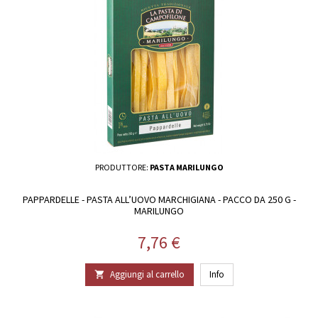
PRODUTTORE:
PASTA MARILUNGO
PAPPARDELLE - PASTA ALL’UOVO MARCHIGIANA - PACCO DA 250 G -
MARILUNGO
Prezzo
7,76 €
Aggiungi al carrello
Info
