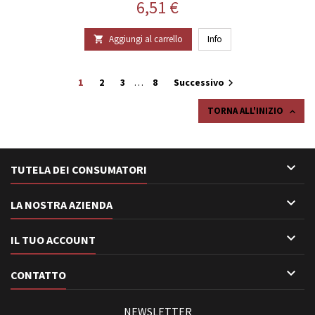
Prezzo
6,51 €
Aggiungi al carrello
Info

1
2
3
…
8
Successivo

TORNA ALL'INIZIO


TUTELA DEI CONSUMATORI

LA NOSTRA AZIENDA

IL TUO ACCOUNT

CONTATTO
NEWSLETTER