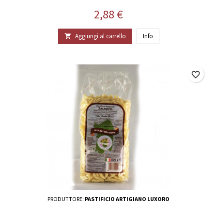
Prezzo
2,88 €
Aggiungi al carrello
Info

favorite_border
PRODUTTORE:
PASTIFICIO ARTIGIANO LUXORO