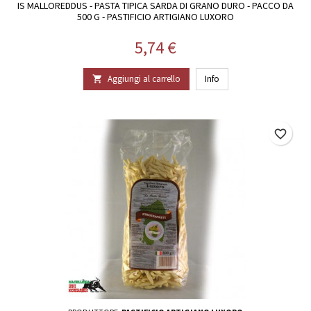
IS MALLOREDDUS - PASTA TIPICA SARDA DI GRANO DURO - PACCO DA
500 G - PASTIFICIO ARTIGIANO LUXORO
Prezzo
5,74 €
Aggiungi al carrello
Info

favorite_border