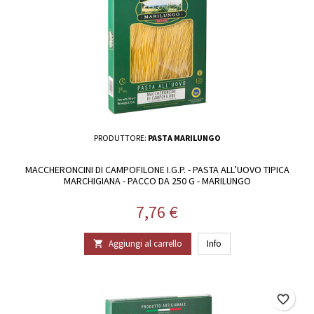
PRODUTTORE:
PASTA MARILUNGO
MACCHERONCINI DI CAMPOFILONE I.G.P. - PASTA ALL’UOVO TIPICA
MARCHIGIANA - PACCO DA 250 G - MARILUNGO
Prezzo
7,76 €
Aggiungi al carrello
Info

favorite_border