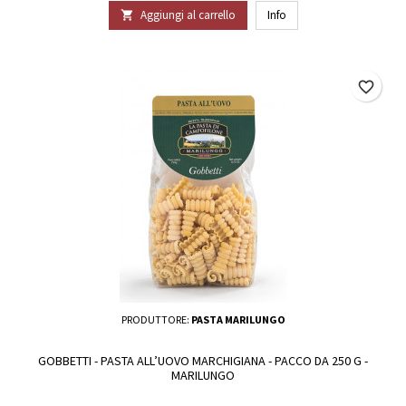
Aggiungi al carrello
Info

favorite_border
PRODUTTORE:
PASTA MARILUNGO
GOBBETTI - PASTA ALL’UOVO MARCHIGIANA - PACCO DA 250 G -
MARILUNGO