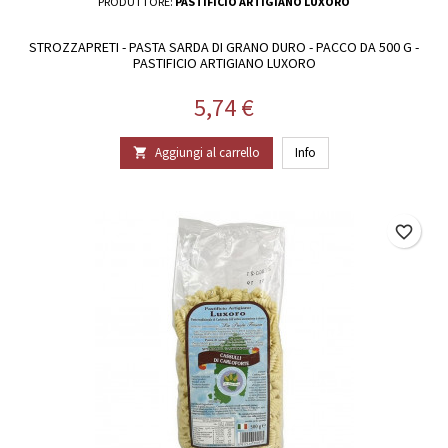
PRODUTTORE:
PASTIFICIO ARTIGIANO LUXORO
STROZZAPRETI - PASTA SARDA DI GRANO DURO - PACCO DA 500 G -
PASTIFICIO ARTIGIANO LUXORO
Prezzo
5,74 €
Aggiungi al carrello
Info

favorite_border