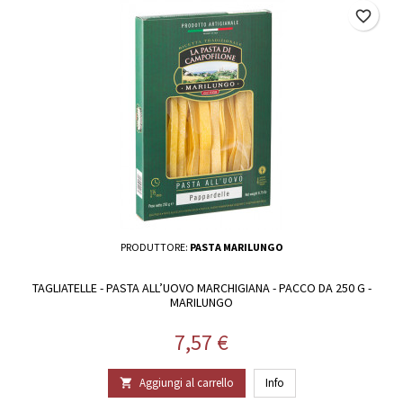
favorite_border
PRODUTTORE:
PASTA MARILUNGO
TAGLIATELLE - PASTA ALL’UOVO MARCHIGIANA - PACCO DA 250 G -
MARILUNGO
Prezzo
7,57 €
Aggiungi al carrello
Info
