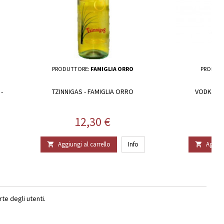
PRODUTTORE:
FAMIGLIA ORRO
PRODUT
-
TZINNIGAS - FAMIGLIA ORRO
VODKA SA
Prezzo
12,30 €
Aggiungi al carrello
Info
Aggiun


e degli utenti.