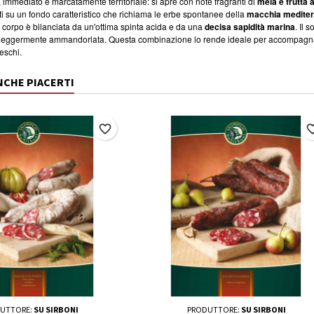
o, immediato e marcatamente territoriale: si apre con note fragranti di
mela e frutta 
i su un fondo caratteristico che richiama le erbe spontanee della
macchia medite
 corpo è bilanciata da un'ottima spinta acida e da una
decisa sapidità marina
. Il 
ra leggermente ammandorlata. Questa combinazione lo rende ideale per accompag
reschi.
NCHE PIACERTI
favorite_border
favorite_
UTTORE:
SU SIRBONI
PRODUTTORE:
SU SIRBONI