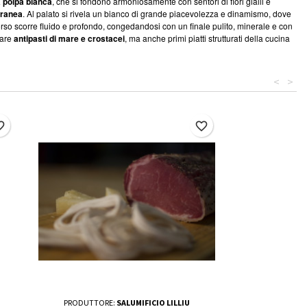
a polpa bianca
, che si fondono armoniosamente con sentori di fiori gialli e
rranea
. Al palato si rivela un bianco di grande piacevolezza e dinamismo, dove
sorso scorre fluido e profondo, congedandosi con un finale pulito, minerale e con
nare
antipasti di mare e crostacei
, ma anche primi piatti strutturati della cucina
<
>
border
favorite_border
PRODUTTORE:
SALUMIFICIO LILLIU