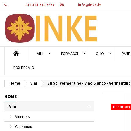
Telefono:
+39 393 240 7627
E-mail:
info@inke.it
Ag
Cr
A
add_circle_outline
Dev
Nom
des
VINI
FORMAGGI
OLIO
PANE 
BOX REGALO
Home
Vini
Su Soi Vermentino - Vino Bianco - Vermentino 
HOME
Vini
Non disponi
Vini rossi
Cannonau