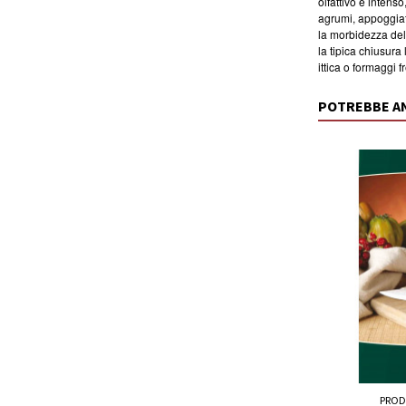
olfattivo è intens
agrumi, appoggiat
la morbidezza del
la tipica chiusu
ittica o formaggi f
POTREBBE A
PROD