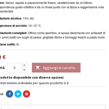
ore:
Secco, sapido e piacevolmente fresco, caratterizzato da un'ottima
ispondenza gusto-olfattiva e da un finale pulito con la tipica e leggerissima nota
andorlata
azione alcolica:
13% Vol.
eratura di servizio:
10–12 °C
namenti consigliati:
Ottimo come aperitivo, si sposa idealmente con antipasti di
, primi piatti con sughi di pesce, grigliate ittiche e formaggi freschi a pasta molle
iene solfiti:
Sì
0 €
Aggiungi al carrello
ità

odotto disponibile con diverse opzioni
ntità minima ordinabile per questo prodotto è 6.
idi