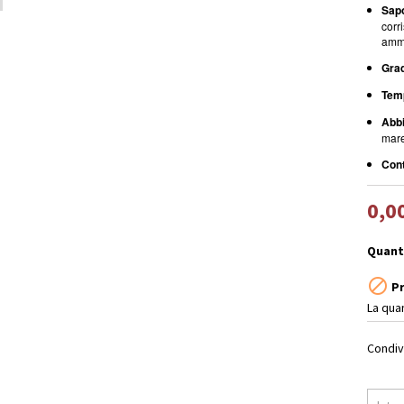
Sap
corr
amm
Grad
Temp
Abbi
mare
Cont
0,0
Quant

Pr
La qua
Condiv