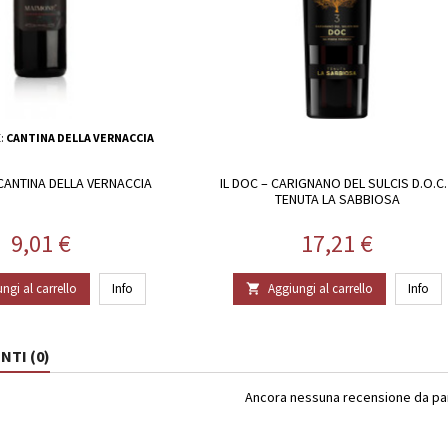
:
CANTINA DELLA VERNACCIA
CANTINA DELLA VERNACCIA
IL DOC – CARIGNANO DEL SULCIS D.O.C. 
TENUTA LA SABBIOSA
Prezzo
Prezzo
9,01 €
17,21 €
ngi al carrello
Info
Aggiungi al carrello
Info

TI (0)
Ancora nessuna recensione da part