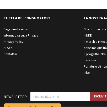
TUTELA DEI CONSUMATORI
LA NOSTRA A
Pagamento sicuro
Spedizione prodot
Informativa sulla Privacy
- INKE
Privacy Policy
Il marchio Inke: p
AI Act
altissima qualità
Contattaci
Il progetto Inke:
casa tua
Forniture aliment
Inke
NEWSLETTER