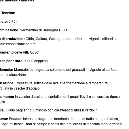
 Vermentino - Murales
 Tecnica:
mato:
0,75 l
ominazione:
Vermentino di Sardegna D.O.C.
 di produzione:
Olbia, Gallura, Sardegna nord-orientale, vigneti collinari con
male esposizione solare
vamento delle viti:
Guyot
ità per ettaro:
5.000 ceppi/ha
demmia:
Manuale, con rigorosa selezione dei grappoli in vigneto al perfetto
o di maturazione
ficazione:
Pressatura soffice delle uve e fermentazione a temperatura
rollata in vasche d'acciaio
namento:
In vasche d'acciaio a contatto con i propri lieviti e successivo riposo in
glia
re:
Giallo paglierino luminoso con caratteristici riflessi verdolini
fumo:
Bouquet intenso e fragrante, dominato da note di frutta a polpa bianca,
, agrumi freschi, fiori di campo e sottili richiami erbali di macchia mediterranea