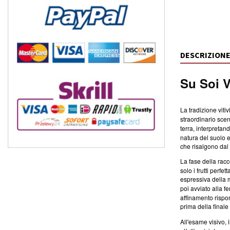
DESCRIZION
Su Soi V
La tradizione viti
straordinario scen
terra, interpretan
natura del suolo e
che risalgono dal 
La fase della rac
solo i frutti perfe
espressiva della 
poi avviato alla f
affinamento rispon
prima della finale
All'esame visivo, 