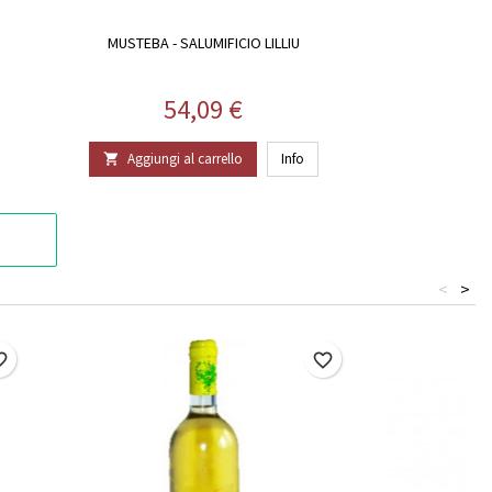
MUSTEBA - SALUMIFICIO LILLIU
Prezzo
54,09 €
Aggiungi al carrello
Info

<
>
border
favorite_border