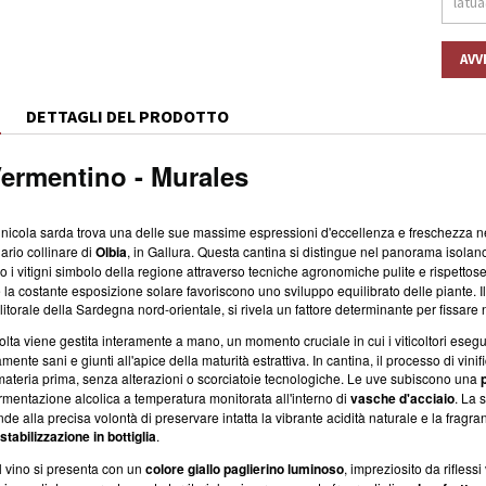
AVV
E
DETTAGLI DEL PRODOTTO
ermentino - Murales
vinicola sarda trova una delle sue massime espressioni d'eccellenza e freschezza nel
ario collinare di
Olbia
, in Gallura. Questa cantina si distingue nel panorama isolano
do i vitigni simbolo della regione attraverso tecniche agronomiche pulite e rispettose
 la costante esposizione solare favoriscono uno sviluppo equilibrato delle piante. Il
litorale della Sardegna nord-orientale, si rivela un fattore determinante per fissare
colta viene gestita interamente a mano, un momento cruciale in cui i viticoltori es
ttamente sani e giunti all'apice della maturità estrattiva. In cantina, il processo di v
materia prima, senza alterazioni o scorciatoie tecnologiche. Le uve subiscono una
ermentazione alcolica a temperatura monitorata all'interno di
vasche d'acciaio
. La 
de alla precisa volontà di preservare intatta la vibrante acidità naturale e la fragra
stabilizzazione in bottiglia
.
il vino si presenta con un
colore giallo paglierino luminoso
, impreziosito da rifless