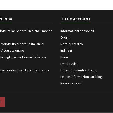
ZIENDA
IL TUO ACCOUNT
ti italiani e sardi in tutto il mondo
Informazioni personali
Ordini
rodotti tipici sardi e italiani di
Note di credito
. Acquista online
Indirizzi
 la migliore tradizione italiana a
Buoni
I miei avvisi
ari prodotti sardi per ristoranti -
I miei commenti sul blog
Le mie informazioni sul blog
Resi e recessi