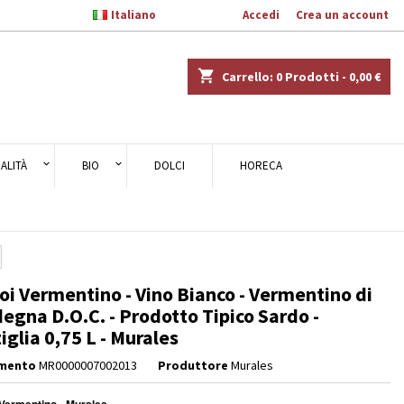

Italiano
Benvenuto,
Accedi
o
Crea un account
×
×
×
shopping_cart
Carrello:
0
Prodotti - 0,00 €
ALITÀ
BIO
DOLCI
HORECA
i
i
oi Vermentino - Vino Bianco - Vermentino di
egna D.O.C. - Prodotto Tipico Sardo -
iglia 0,75 L - Murales
imento
MR0000007002013
Produttore
Murales