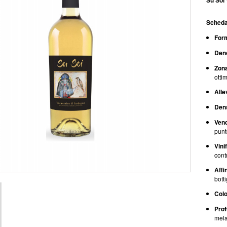
Su Soi
Scheda
For
Den
Zona
otti
Alle
Dens
Ven
punt
Vini
cont
Affi
botti
Colo
Pro
mela