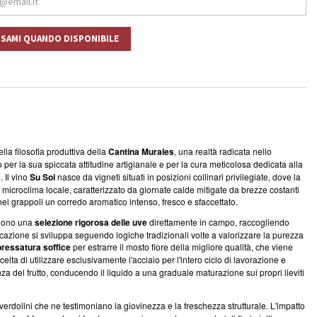
ISAMI QUANDO DISPONIBILE
la filosofia produttiva della
Cantina Murales
, una realtà radicata nello
 per la sua spiccata attitudine artigianale e per la cura meticolosa dedicata alla
. Il vino
Su Soi
nasce da vigneti situati in posizioni collinari privilegiate, dove la
 microclima locale, caratterizzato da giornate calde mitigate da brezze costanti
 nei grappoli un corredo aromatico intenso, fresco e sfaccettato.
eguono una
selezione rigorosa delle uve
direttamente in campo, raccogliendo
inificazione si sviluppa seguendo logiche tradizionali volte a valorizzare la purezza
pressatura soffice
per estrarre il mosto fiore della migliore qualità, che viene
scelta di utilizzare esclusivamente l'acciaio per l'intero ciclo di lavorazione e
nza del frutto, conducendo il liquido a una graduale maturazione sui propri lieviti
i verdolini che ne testimoniano la giovinezza e la freschezza strutturale. L'impatto