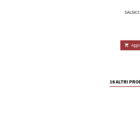
SALSICC
Aggiu

16 ALTRI PR