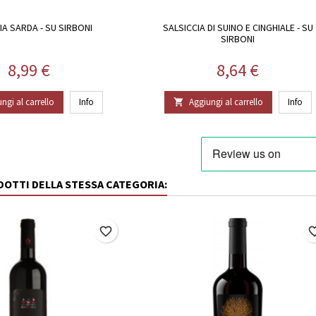
IA SARDA - SU SIRBONI
SALSICCIA DI SUINO E CINGHIALE - SU
SIRBONI
Prezzo
Prezzo
8,99 €
8,64 €
ngi al carrello
Info
Aggiungi al carrello
Info

ODOTTI DELLA STESSA CATEGORIA:
favorite_border
favorite_