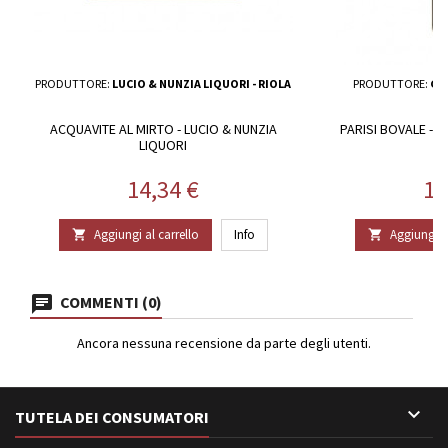
PRODUTTORE:
LUCIO & NUNZIA LIQUORI - RIOLA
PRODUTTORE:
GA
ACQUAVITE AL MIRTO - LUCIO & NUNZIA
PARISI BOVALE - 
LIQUORI
Prezzo
Pr
14,34 €
15
Aggiungi al carrello
Info
Aggiungi al


COMMENTI (0)
Ancora nessuna recensione da parte degli utenti.

TUTELA DEI CONSUMATORI