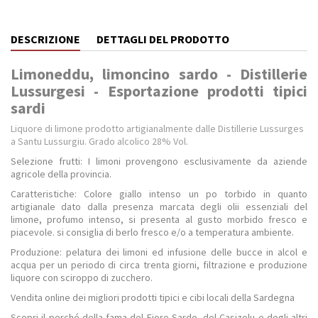
DESCRIZIONE
DETTAGLI DEL PRODOTTO
Limoneddu, limoncino sardo - Distillerie
Lussurgesi - Esportazione prodotti tipici
sardi
Liquore di limone prodotto artigianalmente dalle Distillerie Lussurges
a Santu Lussurgiu. Grado alcolico 28% Vol.
Selezione frutti: I limoni provengono esclusivamente da aziende
agricole della provincia.
Caratteristiche: Colore giallo intenso un po torbido in quanto
artigianale dato dalla presenza marcata degli olii essenziali del
limone, profumo intenso, si presenta al gusto morbido fresco e
piacevole. si consiglia di berlo fresco e/o a temperatura ambiente.
Produzione: pelatura dei limoni ed infusione delle bucce in alcol e
acqua per un periodo di circa trenta giorni, filtrazione e produzione
liquore con sciroppo di zucchero.
Vendita online dei migliori prodotti tipici e cibi locali della Sardegna
Scopri il perché della fama del Fiore Sardo, del Casizolu e degli altri