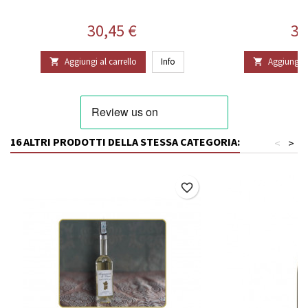
Prezzo
Pr
30,45 €
32
Aggiungi al carrello
Info
Aggiungi al


16 ALTRI PRODOTTI DELLA STESSA CATEGORIA:
<
>
favorite_border