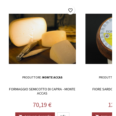
favorite_border
PRODUTTORE:
MONTE ACCAS
PRODUTTOR
FORMAGGIO SEMICOTTO DI CAPRA - MONTE
FIORE SARDO 
ACCAS
Prezzo
Pr
70,19 €
12