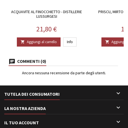
ACQUAVITE AL FINOCCHIETTO - DISTILLERIE
PRISCU, MIRTO S
LUSSURGESI
Prezzo
Pr
21,80 €
16
Aggiungi al carrello
Info
Aggiungi al


COMMENTI (0)
Ancora nessuna recensione da parte degli utenti.

TUTELA DEI CONSUMATORI

LA NOSTRA AZIENDA

IL TUO ACCOUNT