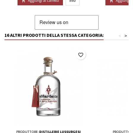
Aggiungi al carrello
Info
Aggiungi al


16 ALTRI PRODOTTI DELLA STESSA CATEGORIA:
<
>
favorite_border
PRODUTTORE:
DISTILLERIE LUSSURGESI
PRODUTTOR