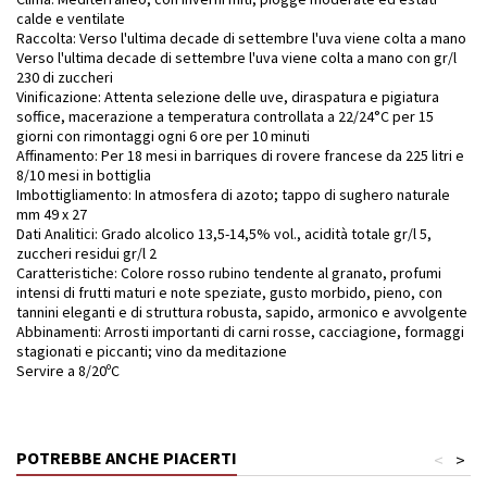
calde e ventilate
Raccolta: Verso l'ultima decade di settembre l'uva viene colta a mano
Verso l'ultima decade di settembre l'uva viene colta a mano con gr/l
230 di zuccheri
Vinificazione: Attenta selezione delle uve, diraspatura e pigiatura
soffice, macerazione a temperatura controllata a 22/24°C per 15
giorni con rimontaggi ogni 6 ore per 10 minuti
Affinamento: Per 18 mesi in barriques di rovere francese da 225 litri e
8/10 mesi in bottiglia
Imbottigliamento: In atmosfera di azoto; tappo di sughero naturale
mm 49 x 27
Dati Analitici: Grado alcolico 13,5-14,5% vol., acidità totale gr/l 5,
zuccheri residui gr/l 2
Caratteristiche: Colore rosso rubino tendente al granato, profumi
intensi di frutti maturi e note speziate, gusto morbido, pieno, con
tannini eleganti e di struttura robusta, sapido, armonico e avvolgente
Abbinamenti: Arrosti importanti di carni rosse, cacciagione, formaggi
stagionati e piccanti; vino da meditazione
Servire a 8/20ºC
POTREBBE ANCHE PIACERTI
<
>