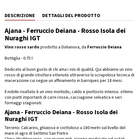
DESCRIZIONE
DETTAGLI DEL PRODOTTO
Ajana - Ferruccio Deiana - Rosso Isola dei
Nuraghi IGT
Vino rosso sardo
prodotto a Dolianova, da
Ferruccio Deiana
Bottiglia - 0.75 l
Dedicato al buon gusto di chi ama i vini di qualitá. Qui abbiamo un vino
rosso di grande struttura ottenuto attraverso la scrupolosa tecnica di
macerazione cui segue un affinamento in barriques per 18 mesi.
Il nobile risultato è un vino morbido, caldo e piuttosto intenso. ottimo
con piatti importanti di carni rosse, cacciagione selvatica e seri
formaggi stagionati.
Ajana - Ferruccio Deiana - Rosso Isola dei
Nuraghi IGT
Terreno: Calcareo, ghiaioso e ciottoloso a 180 metri sul livello del
mare in agro di Settimo San Pietro
Clima: Mediterraneo, con inverni miti, piogge moderate ed estati