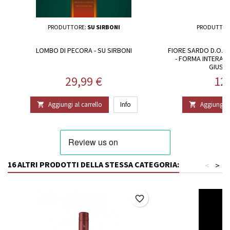
PRODUTTORE:
SU SIRBONI
PRODUTTOR
LOMBO DI PECORA - SU SIRBONI
FIORE SARDO D.O.P
- FORMA INTERA 3
GIUSE
Prezzo
Pr
29,99 €
12
Aggiungi al carrello
Info
Aggiungi al


16 ALTRI PRODOTTI DELLA STESSA CATEGORIA:
<
>
favorite_border