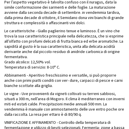
Per l’aspetto vegetativo è talvolta confuso con il nuragus, data la
simile conformazione dei sarmenti e delle foglie. La maturazione
avviene dalla seconda decade di settembre. in vendemmia tardiva,
dalla prima decade di ottobre, il Semidano dona vini bianchi di grande
struttura e complessità o affascinanti vini dolci.
Le caratteristiche - Giallo paglierino tenue e luminoso. È un vino che
trova la sua caratteristica principale nella delicatezza, che si esprime
all’olfatto con profumi delicati di frutta bianca ed erbe aromatiche. La
sapidità al gusto è la sua caratteristica, unita alla delicata acidità
derivante anche dal piccolo residuo di anidride carbonica di origine
fermentativa.
Grado alcolico: 12,50% vol.
Temperatura di servizio: 8-10° C.
Abbinamenti - Aperitivo freschissimo e versatile, si può proporre
anche con primi piatti conditi con ver- dure, carpacci di pesce e carni
bianche scottate alla griglia.
Le vigne - Uve provenienti da vigneti coltivati su terreni sabbiosi,
situati a 300 m, nell’area di Mogoro. Il clima è mediterraneo con inverni
miti ed estati calde. Precipitazioni medie annuali 500 mm. La
vendemmia è manuale con ammostamento delle uve entro poche ore
dalla raccolta. La resa per ettaro è di 80/90 q.
VINIFICAZIONE E AFFINAMENTO - Controllo della temperatura di
fermentazione e utilizzo di lieviti selezionati. Fermenta- zione a bassa