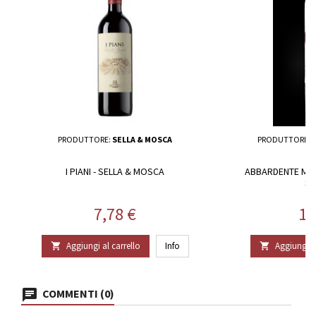
PRODUTTORE:
SELLA & MOSCA
PRODUTTORE:
I PIANI - SELLA & MOSCA
ABBARDENTE MA
SE
Prezzo
Pr
7,78 €
16
Aggiungi al carrello
Info
Aggiungi al


COMMENTI (0)