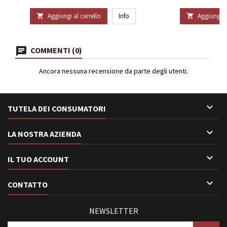
Aggiungi al carrello
Info
Aggiungi al


COMMENTI (0)
Ancora nessuna recensione da parte degli utenti.

TUTELA DEI CONSUMATORI

LA NOSTRA AZIENDA

IL TUO ACCOUNT

CONTATTO
NEWSLETTER