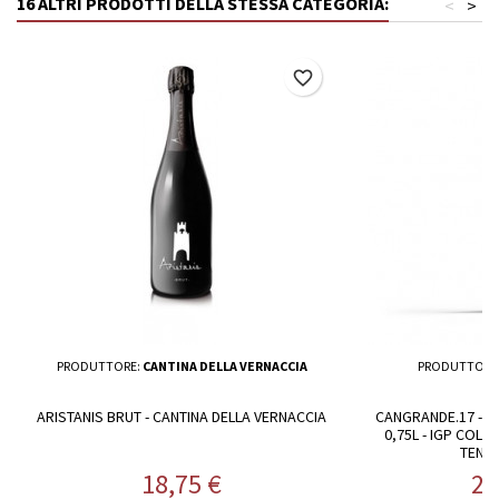
16 ALTRI PRODOTTI DELLA STESSA CATEGORIA:
<
>
favorite_border
PRODUTTORE:
CANTINA DELLA VERNACCIA
PRODUTTORE
ARISTANIS BRUT - CANTINA DELLA VERNACCIA
CANGRANDE.17 - V
0,75L - IGP COLL
TENU
Prezzo
Pr
18,75 €
25