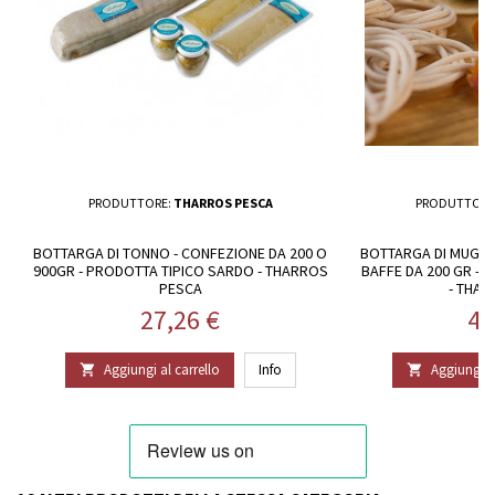
PRODUTTORE:
THARROS PESCA
PRODUTTORE
BOTTARGA DI TONNO - CONFEZIONE DA 200 O
BOTTARGA DI MUGGI
900GR - PRODOTTA TIPICO SARDO - THARROS
BAFFE DA 200 GR -
PESCA
- THA
Prezzo
Pr
27,26 €
40
Aggiungi al carrello
Info
Aggiungi al

