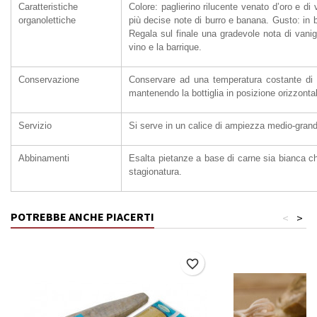
Caratteristiche
Colore: paglierino rilucente venato d’oro e di 
organolettiche
più decise note di burro e banana. Gusto: in 
Regala sul finale una gradevole nota di vanigli
vino e la barrique.
Conservazione
Conservare ad una temperatura costante di 1
mantenendo la bottiglia in posizione orizzonta
Servizio
Si serve in un calice di ampiezza medio-grand
Abbinamenti
Esalta pietanze a base di carne sia bianca ch
stagionatura.
POTREBBE ANCHE PIACERTI
<
>
favorite_border