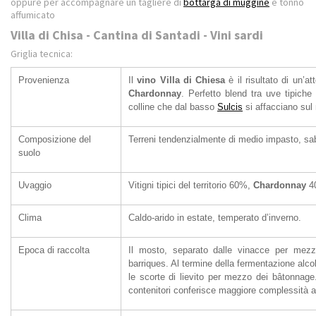
oppure per accompagnare un tagliere di
bottarga di muggine
e tonno
affumicato
Villa di Chisa - Cantina di Santadi - Vini sardi
Griglia tecnica:
Provenienza
Il
vino Villa di Chiesa
è il risultato di un’at
Chardonnay
. Perfetto blend tra uve tipiche 
colline che dal basso
Sulcis
si affacciano sul
Composizione del
Terreni tendenzialmente di medio impasto, sab
suolo
Uvaggio
Vitigni tipici del territorio 60%,
Chardonnay
4
Clima
Caldo-arido in estate, temperato d’inverno.
Epoca di raccolta
Il mosto, separato dalle vinacce per mezzo
barriques. Al termine della fermentazione alc
le scorte di lievito per mezzo dei bâtonnage
contenitori conferisce maggiore complessità a