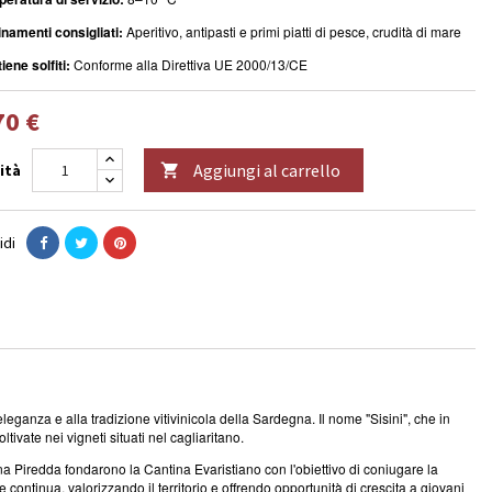
namenti consigliati:
Aperitivo, antipasti e primi piatti di pesce, crudità di mare
iene solfiti:
Conforme alla Direttiva UE 2000/13/CE
70 €
Aggiungi al carrello
ità

idi
leganza e alla tradizione vitivinicola della Sardegna. Il nome "Sisini", che in
tivate nei vigneti situati nel cagliaritano.
a Piredda fondarono la Cantina Evaristiano con l'obiettivo di coniugare la
ontinua, valorizzando il territorio e offrendo opportunità di crescita a giovani