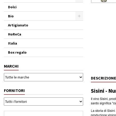
Dolci
Bio
Artigianato
HoReCa
Italia
Box regalo
MARCHI
DESCRIZION
Sisini - N
FORNITORI
Il vino Sisini, pr
sardo significa "c
La storia di Sisi
produzione vinicol