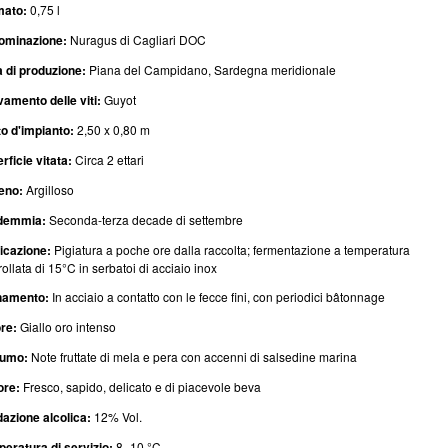
mato:
0,75 l
ominazione:
Nuragus di Cagliari DOC
 di produzione:
Piana del Campidano, Sardegna meridionale
vamento delle viti:
Guyot
o d'impianto:
2,50 x 0,80 m
rficie vitata:
Circa 2 ettari
eno:
Argilloso
demmia:
Seconda-terza decade di settembre
ficazione:
Pigiatura a poche ore dalla raccolta; fermentazione a temperatura
rollata di 15°C in serbatoi di acciaio inox
namento:
In acciaio a contatto con le fecce fini, con periodici bâtonnage
re:
Giallo oro intenso
fumo:
Note fruttate di mela e pera con accenni di salsedine marina
ore:
Fresco, sapido, delicato e di piacevole beva
azione alcolica:
12% Vol.
eratura di servizio:
8–10 °C