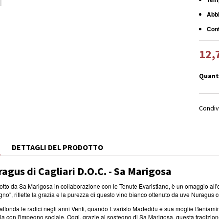
Abbi
Cont
12,
Quant
Condiv
E
DETTAGLI DEL PRODOTTO
uragus di Cagliari D.O.C. - Sa Marigosa
odotto da Sa Marigosa in collaborazione con le Tenute Evaristiano, è un omaggio all'e
igno", riflette la grazia e la purezza di questo vino bianco ottenuto da uve Nuragus col
ni affonda le radici negli anni Venti, quando Evaristo Madeddu e sua moglie Beniamin
a con l'impegno sociale. Oggi, grazie al sostegno di Sa Marigosa, questa tradizione c