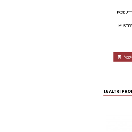
PRODUTT
MUSTEBA
Aggiu

16 ALTRI PR