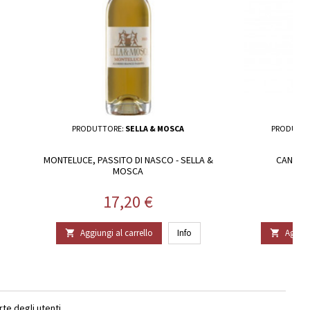
PRODUTTORE:
SELLA & MOSCA
PRODUTTO
MONTELUCE, PASSITO DI NASCO - SELLA &
CANAYLI
MOSCA
Prezzo
17,20 €
Aggiungi al carrello
Info
Aggiun


e degli utenti.