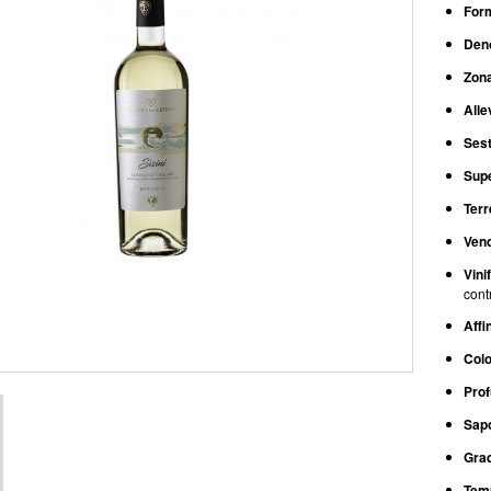
For
Den
Zona
Alle
Sest
Supe
Terr
Ven
Vini
cont
Affi
Colo
Pro
Sap
Grad
Temp