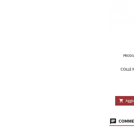
PRODU
COLLE N
Aggiu

COMMEN