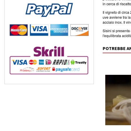
in cerca di riscatto
Il vigneto di circ
uve avviene tra la
acciaio inox. Il 
Sisini si presenta
l'equilibrata acid
POTREBBE A