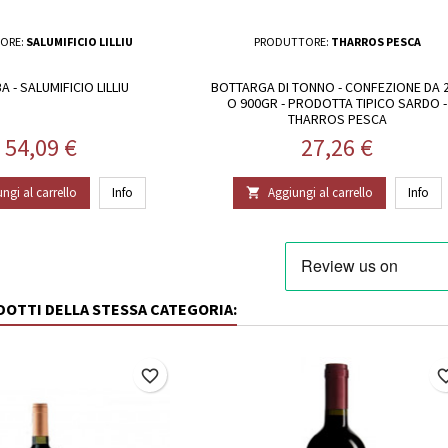
ORE:
SALUMIFICIO LILLIU
PRODUTTORE:
THARROS PESCA
 - SALUMIFICIO LILLIU
BOTTARGA DI TONNO - CONFEZIONE DA 
O 900GR - PRODOTTA TIPICO SARDO -
THARROS PESCA
Prezzo
Prezzo
54,09 €
27,26 €
ngi al carrello
Info
Aggiungi al carrello
Info

ODOTTI DELLA STESSA CATEGORIA:
favorite_border
favorite_