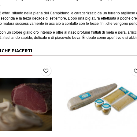
.
a 2 ettari, situato nella piana del Campidano, è caratterizzato da un terreno argillos
 seconda e la terza decade di settembre. Dopo una pigiatura effettuata a poche ore d
vino matura successivamente in acciaio a contatto con le fecce fini, che vengono p
 con un colore giallo oro intenso e offre al naso profumi fruttati di mela e pera, arri
ità, risultando sapido, delicato e di piacevole beva. È ideale come aperitivo e si abb
NCHE PIACERTI
favorite_border
favorite_