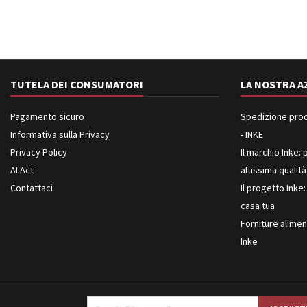
TUTELA DEI CONSUMATORI
LA NOSTRA A
Pagamento sicuro
Spedizione prodot
Informativa sulla Privacy
- INKE
Privacy Policy
Il marchio Inke: p
AI Act
altissima qualità
Contattaci
Il progetto Inke:
casa tua
Forniture aliment
Inke