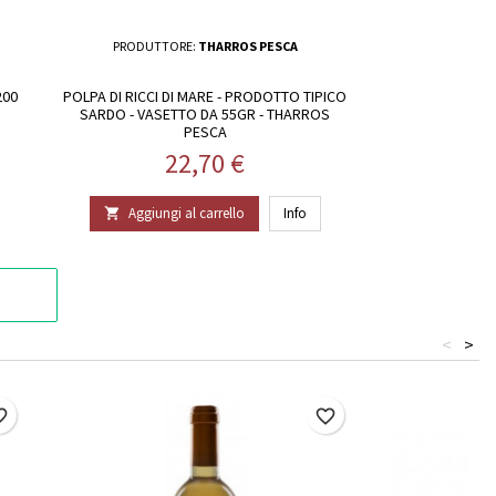
PRODUTTORE:
THARROS PESCA
200
POLPA DI RICCI DI MARE - PRODOTTO TIPICO
SARDO - VASETTO DA 55GR - THARROS
PESCA
Prezzo
22,70 €
Aggiungi al carrello
Info

<
>
border
favorite_border