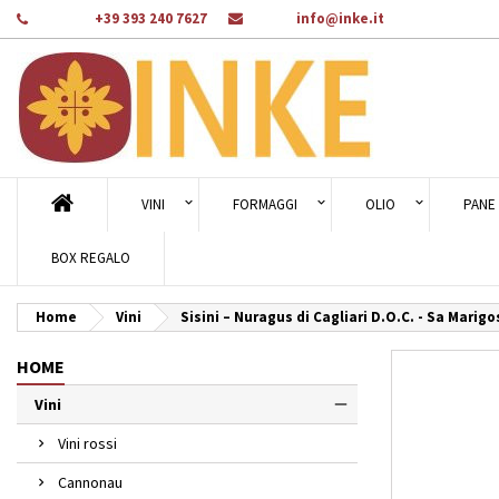
Telefono:
+39 393 240 7627
E-mail:
info@inke.it
Ag
Cr
A
add_circle_outline
Dev
Nom
des
VINI
FORMAGGI
OLIO
PANE 
BOX REGALO
Home
Vini
Sisini – Nuragus di Cagliari D.O.C. - Sa Marigo
HOME
Vini
Vini rossi
Cannonau