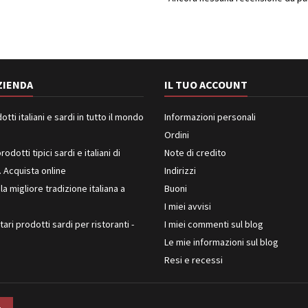
ZIENDA
IL TUO ACCOUNT
ti italiani e sardi in tutto il mondo
Informazioni personali
Ordini
rodotti tipici sardi e italiani di
Note di credito
. Acquista online
Indirizzi
 la migliore tradizione italiana a
Buoni
I miei avvisi
ari prodotti sardi per ristoranti -
I miei commenti sul blog
Le mie informazioni sul blog
Resi e recessi