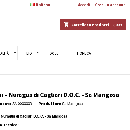

Italiano
Benvenuto,
Accedi
o
Crea un account
×
×
×
shopping_cart
Carrello:
0
Prodotti - 0,00 €
ALITÀ
BIO
DOLCI
HORECA
i
i
ni – Nuragus di Cagliari D.O.C. - Sa Marigosa
imento
SM0000003
Produttore
Sa Marigosa
– Nuragus di Cagliari D.O.C. - Sa Marigosa
a Tecnica: