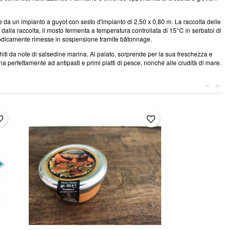
o e da un impianto a guyot con sesto d'impianto di 2,50 x 0,80 m. La raccolta delle
alla raccolta, il mosto fermenta a temperatura controllata di 15°C in serbatoi di
eriodicamente rimesse in sospensione tramite bâtonnage.
cchiti da note di salsedine marina. Al palato, sorprende per la sua freschezza e
ina perfettamente ad antipasti e primi piatti di pesce, nonché alle crudità di mare.
<
>
border
favorite_border