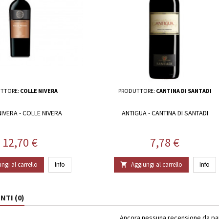
TTORE:
COLLE NIVERA
PRODUTTORE:
CANTINA DI SANTADI
IVERA - COLLE NIVERA
ANTIGUA - CANTINA DI SANTADI
Prezzo
Prezzo
12,70 €
7,78 €
ngi al carrello
Info
Aggiungi al carrello
Info

TI (0)
Ancora nessuna recensione da part