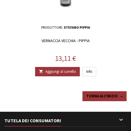
PRODUTTORE:
STEFANO PIPPIA
VERNACCIA VECCHIA - PIPPIA
Prezzo
13,11 €
Aggiungi al carrello
Info

TORNA ALL'INIZIO


TUTELA DEI CONSUMATORI