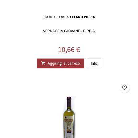
PRODUTTORE:
STEFANO PIPPIA
VERNACCIA GIOVANE - PIPPIA
Prezzo
10,66 €
Aggiungi al carrello
Info

favorite_border