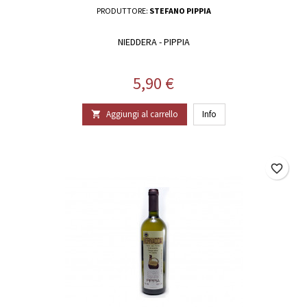
PRODUTTORE:
STEFANO PIPPIA
NIEDDERA - PIPPIA
Prezzo
5,90 €
Aggiungi al carrello
Info

favorite_border