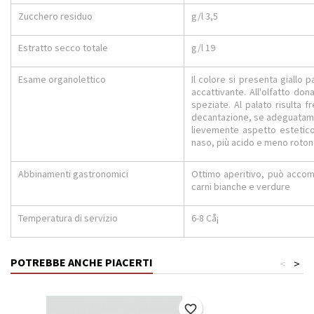
Zucchero residuo
g/l 3,5
Estratto secco totale
g/l 19
Esame organolettico
Il colore si presenta giallo p
accattivante. All'olfatto don
speziate. Al palato risulta f
decantazione, se adeguatame
lievemente aspetto estetico e
naso, più acido e meno roton
Abbinamenti gastronomici
Ottimo aperitivo, può accom
carni bianche e verdure
Temperatura di servizio
6-8 Cå¡
POTREBBE ANCHE PIACERTI
<
>
favorite_border