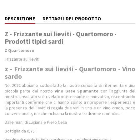
DESCRIZIONE
DETTAGLI DEL PRODOTTO
Z - Frizzante sui lieviti - Quartomoro -
Prodotti tipici sardi
Z
Quartomoro
Frizzante sui lieviti
z - Frizzante sui lieviti - Quartomoro - Vino
sardo
Nel 2012 abbiamo soddisfatto la nostra curiosità di rifermentare una
piccola parte del nostro
vino Base Spumante
con l'aggiunta del
mosto. Il risultato si è rivelato interessante e innovativo, riscontrando
importanti conferme che ci hanno spinto a riproporre l'esperienza e
la presenza dei lieviti ci regala due vini in uno e un vino crudo, poco
convenzionale, ma che richiama la nostra tradizione contadina.
Dalle mani di Luciana e Piero Cella
Bottiglia da 0,75 l
Vendita di prodotti tipici sardi online - i migliori vini sardi a