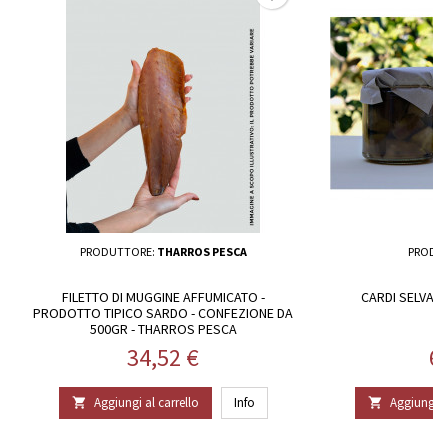
PRODUTTORE:
THARROS PESCA
PRODU
FILETTO DI MUGGINE AFFUMICATO -
CARDI SELVATIC
PRODOTTO TIPICO SARDO - CONFEZIONE DA
500GR - THARROS PESCA
Prezzo
P
34,52 €
6
Aggiungi al carrello
Info
Aggiungi al

