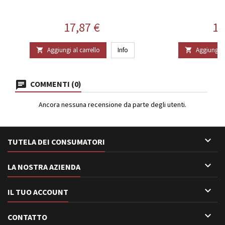
Prezzo
Pr
17,87 €
16
Aggiungi al carrello
Info
Aggiungi al


COMMENTI (0)
Ancora nessuna recensione da parte degli utenti.

TUTELA DEI CONSUMATORI

LA NOSTRA AZIENDA

IL TUO ACCOUNT

CONTATTO