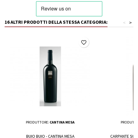
16 ALTRI PRODOTTI DELLA STESSA CATEGORIA:
<
>
favorite_border
PRODUTTORE:
CANTINA MESA
PRODUTTO
BUIO BUIO - CANTINA MESA
CARPANTE SUP