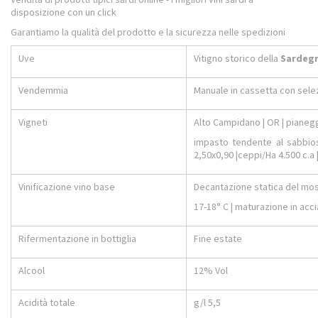
disposizione con un click
Garantiamo la qualità del prodotto e la sicurezza nelle spedizioni
Uve
Vitigno storico della
Sardeg
Vendemmia
Manuale in cassetta con selez
Vigneti
Alto Campidano | OR | pianegg
impasto tendente al sabbios
2,50x0,90 |ceppi/Ha 4.500 c.a 
Vinificazione vino base
Decantazione statica del mos
17-18° C | maturazione in acci
Rifermentazione in bottiglia
Fine estate
Alcool
12% Vol
Acidità totale
g/l 5,5