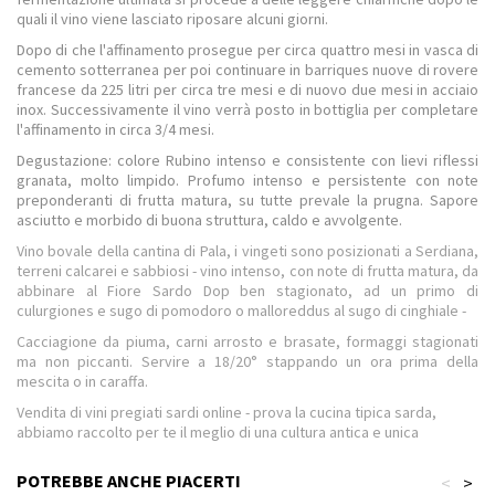
quali il vino viene lasciato riposare alcuni giorni.
Dopo di che l'affinamento prosegue per circa quattro mesi in vasca di
cemento sotterranea per poi continuare in barriques nuove di rovere
francese da 225 litri per circa tre mesi e di nuovo due mesi in acciaio
inox. Successivamente il vino verrà posto in bottiglia per completare
l'affinamento in circa 3/4 mesi.
Degustazione: colore Rubino intenso e consistente con lievi riflessi
granata, molto limpido. Profumo intenso e persistente con note
preponderanti di frutta matura, su tutte prevale la prugna. Sapore
asciutto e morbido di buona struttura, caldo e avvolgente.
Vino bovale della cantina di Pala, i vingeti sono posizionati a Serdiana,
terreni calcarei e sabbiosi - vino intenso, con note di frutta matura, da
abbinare al Fiore Sardo Dop ben stagionato, ad un primo di
culurgiones e sugo di pomodoro o malloreddus al sugo di cinghiale -
Cacciagione da piuma, carni arrosto e brasate, formaggi stagionati
ma non piccanti. Servire a 18/20° stappando un ora prima della
mescita o in caraffa.
Vendita di vini pregiati sardi online - prova la cucina tipica sarda,
abbiamo raccolto per te il meglio di una cultura antica e unica
POTREBBE ANCHE PIACERTI
<
>