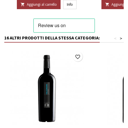
Aggiungi al carrello
Info
Aggiungi al


16 ALTRI PRODOTTI DELLA STESSA CATEGORIA:
<
>
favorite_border