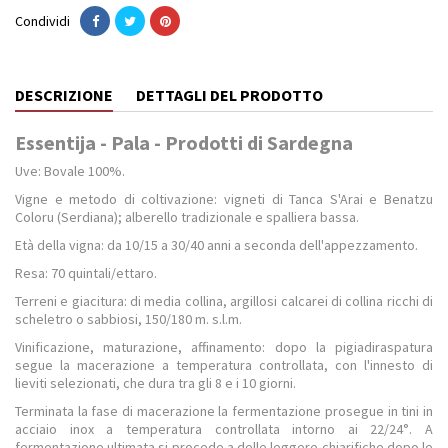
Condividi
DESCRIZIONE
DETTAGLI DEL PRODOTTO
Essentija - Pala - Prodotti di Sardegna
Uve: Bovale 100%.
Vigne e metodo di coltivazione: vigneti di Tanca S'Arai e Benatzu
Coloru (Serdiana); alberello tradizionale e spalliera bassa.
Età della vigna: da 10/15 a 30/40 anni a seconda dell'appezzamento.
Resa: 70 quintali/ettaro.
Terreni e giacitura: di media collina, argillosi calcarei di collina ricchi di
scheletro o sabbiosi, 150/180 m. s.l.m.
Vinificazione, maturazione, affinamento: dopo la pigiadiraspatura
segue la macerazione a temperatura controllata, con l'innesto di
lieviti selezionati, che dura tra gli 8 e i 10 giorni.
Terminata la fase di macerazione la fermentazione prosegue in tini in
acciaio inox a temperatura controllata intorno ai 22/24°. A
fermentazione ultimata si procede a delle leggere chiarifiche dopo le