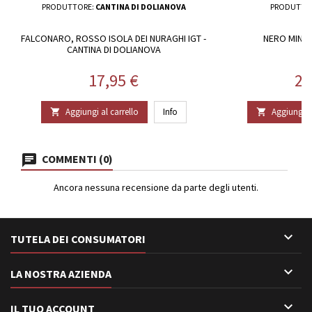
PRODUTTORE:
CANTINA DI DOLIANOVA
PRODUTTO
FALCONARO, ROSSO ISOLA DEI NURAGHI IGT -
NERO MINIE
CANTINA DI DOLIANOVA
Prezzo
Pr
17,95 €
21
Aggiungi al carrello
Info
Aggiungi al


COMMENTI (0)
Ancora nessuna recensione da parte degli utenti.

TUTELA DEI CONSUMATORI

LA NOSTRA AZIENDA

IL TUO ACCOUNT