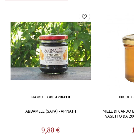
favorite_border
PRODUTTORE:
APINATH
PRODUTTOR
ABBAMELE (SAPA) - APINATH
MIELE DI CARDO BIO
VASETTO DA 200 O 
Prezzo
Pr
9,88 €
11