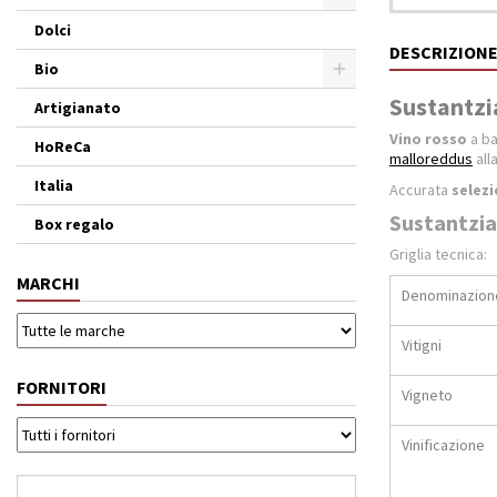
Dolci
DESCRIZION
Bio
Sustantzia
Artigianato
Vino rosso
a ba
HoReCa
malloreddus
all
Italia
Accurata
selezi
Sustantzia
Box regalo
Griglia tecnica:
MARCHI
Denominazion
Vitigni
FORNITORI
Vigneto
Vinificazione