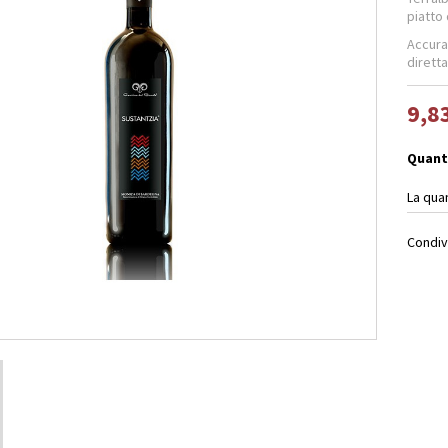
piatto
Accur
dirett
9,8
Quant
La qua
Condiv