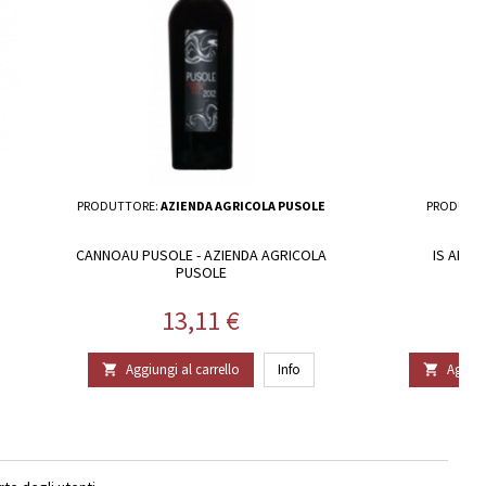
PRODUTTORE:
AZIENDA AGRICOLA PUSOLE
PRODUTT
CANNOAU PUSOLE - AZIENDA AGRICOLA
IS ARAUS
PUSOLE
Prezzo
13,11 €
Aggiungi al carrello
Info
Aggiun

