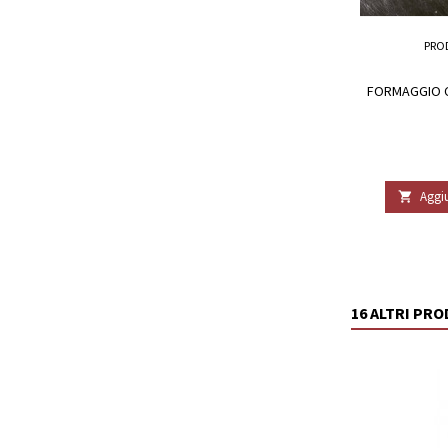
PRO
FORMAGGIO C
Aggiu

16 ALTRI PR