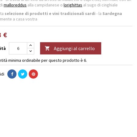
 di
malloreddus
alla campidanese o
lorighittas
al sugo di cinghiale
ata
selezione di prodotti e vini tradizionali sardi
- la
Sardegna
amente a casa vostra
3 €
Aggiungi al carrello
ità

ntità minima ordinabile per questo prodotto è 6.
idi