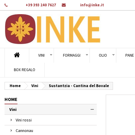
Telefono:
+39 393 240 7627
E-mail:
info@inke.it
Ag
Cr
A
add_circle_outline
Dev
Nom
des
VINI
FORMAGGI
OLIO
PANE 
BOX REGALO
Home
Vini
Sustantzia - Cantina del Bovale
HOME
Vini
Vini rossi
Cannonau