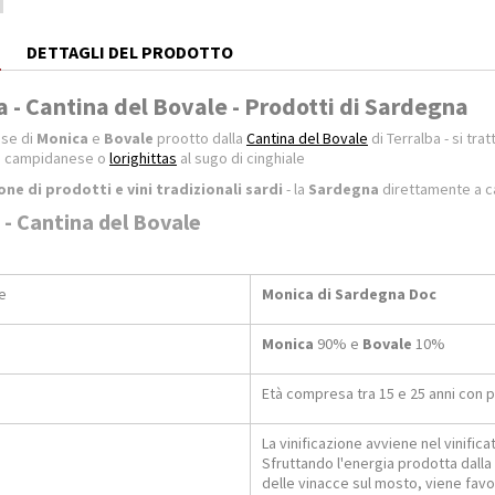
E
DETTAGLI DEL PRODOTTO
 - Cantina del Bovale - Prodotti di Sardegna
se di
Monica
e
Bovale
prootto dalla
Cantina del Bovale
di Terralba - si tra
a campidanese o
lorighittas
al sugo di cinghiale
one di prodotti e vini tradizionali sardi
- la
Sardegna
direttamente a c
 - Cantina del Bovale
e
Monica di Sardegna Doc
Monica
90% e
Bovale
10%
Età compresa tra 15 e 25 anni con p
La vinificazione avviene nel vinific
Sfruttando l'energia prodotta dal
delle vinacce sul mosto, viene favor