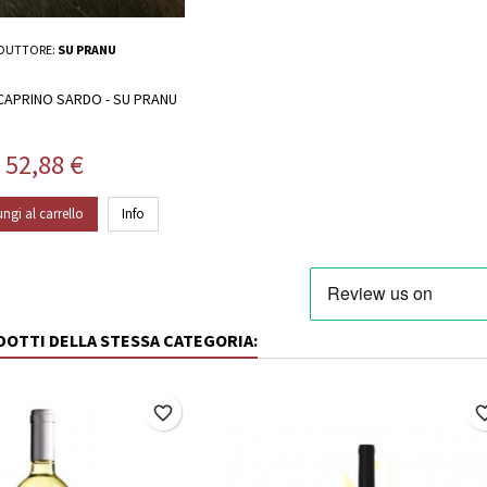
DUTTORE:
SU PRANU
APRINO SARDO - SU PRANU
Prezzo
52,88 €
ngi al carrello
Info
ODOTTI DELLA STESSA CATEGORIA:
favorite_border
favorite_