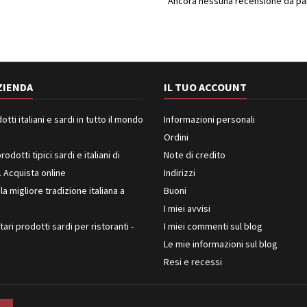
Ancora nessuna recensione da part
ZIENDA
IL TUO ACCOUNT
ti italiani e sardi in tutto il mondo
Informazioni personali
Ordini
rodotti tipici sardi e italiani di
Note di credito
. Acquista online
Indirizzi
 la migliore tradizione italiana a
Buoni
I miei avvisi
ari prodotti sardi per ristoranti -
I miei commenti sul blog
Le mie informazioni sul blog
Resi e recessi