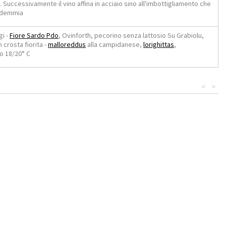
Successivamente il vino affina in acciaio sino all'imbottigliamento che
ndemmia
gi -
Fiore Sardo Pdo
, Ovinforth, pecorino senza lattosio Su Grabiolu,
 crosta fiorita -
malloreddus
alla campidanese,
lorighittas
,
o 18/20° C
<
>