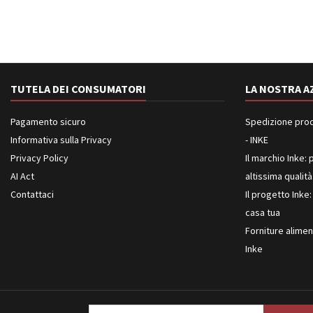
TUTELA DEI CONSUMATORI
LA NOSTRA A
Pagamento sicuro
Spedizione prodot
Informativa sulla Privacy
- INKE
Privacy Policy
Il marchio Inke: p
AI Act
altissima qualità
Contattaci
Il progetto Inke:
casa tua
Forniture aliment
Inke