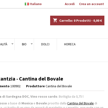

Italiano
Benvenuto,
Accedi
o
Crea un account
×
×
×
shopping_cart
Carrello:
0
Prodotti - 0,00 €
ALITÀ
BIO
DOLCI
HORECA
i
i
antzia - Cantina del Bovale
imento
100902
Produttore
Cantina del Bovale
a di Sardegna DOC
,
Vino rosso sardo
. Bottiglia da 0,75 l
rosso
a base di
Monica
e
Bovale
prootto dalla
Cantina del Bovale
di
a - si tratta di un vino da arrosti di maialetto o capretto, non male con un