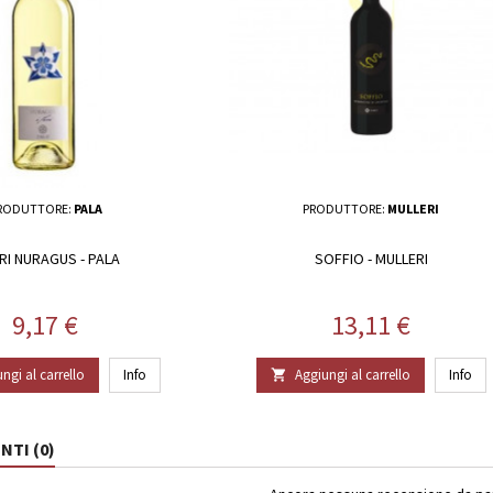
RODUTTORE:
PALA
PRODUTTORE:
MULLERI
ORI NURAGUS - PALA
SOFFIO - MULLERI
Prezzo
Prezzo
9,17 €
13,11 €
ngi al carrello
Info
Aggiungi al carrello
Info

TI (0)