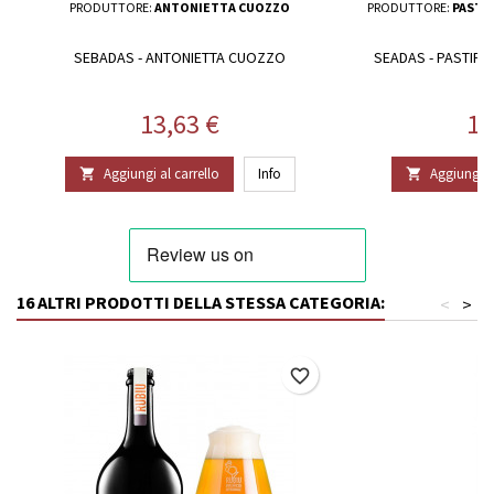
PRODUTTORE:
ANTONIETTA CUOZZO
PRODUTTORE:
PASTI
SEBADAS - ANTONIETTA CUOZZO
SEADAS - PASTIFI
Prezzo
Pr
13,63 €
11
Aggiungi al carrello
Info
Aggiungi al


16 ALTRI PRODOTTI DELLA STESSA CATEGORIA:
<
>
favorite_border