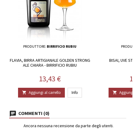
PRODUTTORE:
BIRRIFICIO RUBIU
PRODUTT
FLAVIA, BIRRA ARTIGIANALE GOLDEN STRONG
BISAI, UVE ST
ALE CHIARA - BIRRIFICIO RUBIU
Prezzo
Pr
13,43 €
16
Aggiungi al carrello
Info
Aggiungi al


COMMENTI (0)
Ancora nessuna recensione da parte degli utenti.