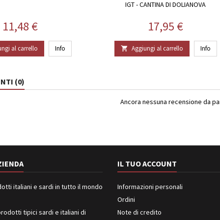
IGT - CANTINA DI DOLIANOVA
Prezzo
Prezzo
11,48 €
17,95 €
ngi al carrello
Info
Aggiungi al carrello
Info

TI (0)
Ancora nessuna recensione da part
ZIENDA
IL TUO ACCOUNT
ti italiani e sardi in tutto il mondo
Informazioni personali
Ordini
rodotti tipici sardi e italiani di
Note di credito