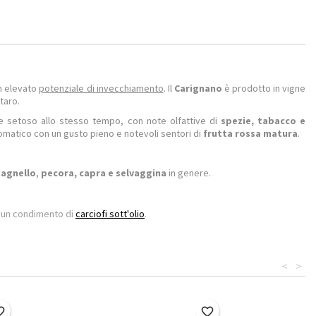
n elevato
potenziale di invecchiamento
. Il
Carignano
è prodotto in vigne
taro.
e setoso allo stesso tempo, con note olfattive di
spezie, tabacco e
omatico con un gusto pieno e notevoli sentori di
frutta rossa matura
.
 agnello
,
pecora, capra e selvaggina
in genere.
n un condimento di
carciofi sott'olio
.
<
>
border
favorite_border