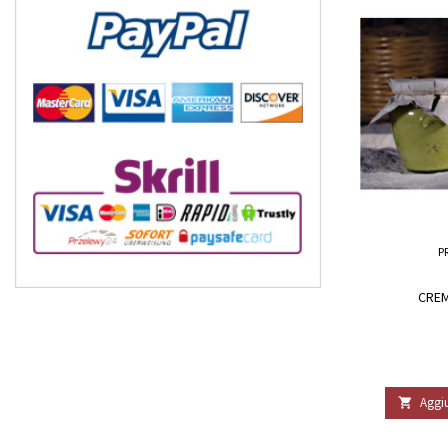
P
CREM
Aggiu
