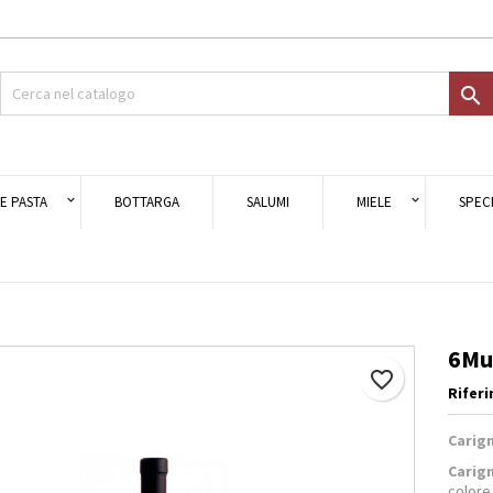
giungi alla lista dei desideri
ea lista dei desideri
ccedi

Crea nuova lista
i avere effettuato l'accesso per salvare dei prodotti nella tua lista dei
e lista dei desideri
ideri.
E PASTA
BOTTARGA
SALUMI
MIELE
SPECI
Annulla
Acced
Annulla
Crea lista dei desider
6Mur
favorite_border
Rifer
Carign
Carig
colore