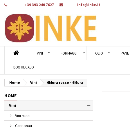
Telefono:
+39 393 240 7627
E-mail:
info@inke.it
Ag
Cr
A
add_circle_outline
Dev
Nom
des
VINI
FORMAGGI
OLIO
PANE 
BOX REGALO
Home
Vini
6Mura rosso - 6Mura
HOME
Vini
Vini rossi
Cannonau