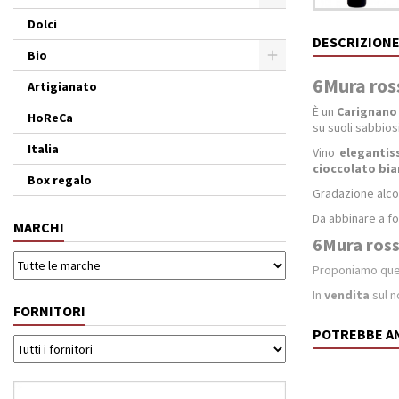
Dolci
DESCRIZION
Bio
6Mura ross
Artigianato
È un
Carignan
HoReCa
su suoli sabbios
Italia
Vino
elegantis
cioccolato bi
Box regalo
Gradazione alcol
Da abbinare a fo
MARCHI
6Mura rosso
Proponiamo qu
In
vendita
sul n
FORNITORI
POTREBBE A