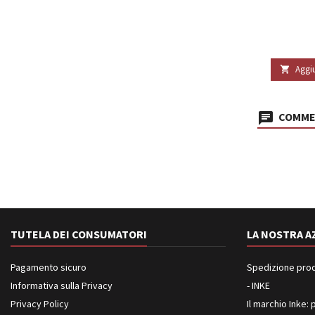
Aggiu

COMMEN
TUTELA DEI CONSUMATORI
LA NOSTRA A
Pagamento sicuro
Spedizione prodot
Informativa sulla Privacy
- INKE
Privacy Policy
Il marchio Inke: p