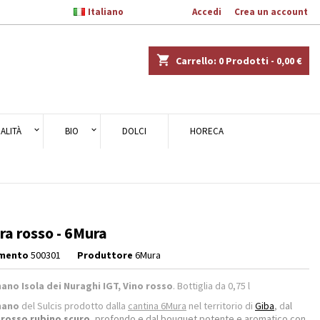

Italiano
Benvenuto,
Accedi
o
Crea un account
×
×
×
shopping_cart
Carrello:
0
Prodotti - 0,00 €
ALITÀ
BIO
DOLCI
HORECA
i
i
a rosso - 6Mura
imento
500301
Produttore
6Mura
ano Isola dei Nuraghi IGT, Vino rosso
. Bottiglia da 0,75 l
nano
del Sulcis prodotto dalla
cantina 6Mura
nel territorio di
Giba
, d
al
rosso rubino scuro
, profondo e dal bouquet potente e aromatico con