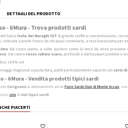
E
DETTAGLI DEL PRODOTTO
o - 6Mura - Trova prodotti sardi
o
del Sulcis
Isola dei Nuraghi IGT
di grande stoffa e concentrazione, con u
i, coltivate a piede franco da viti quasi centenarie, a resa bassissima per et
simo
dal corpo pieno, a volte austero come la terra da dove proviene 
anco
.
D
al colore
rosso rubino scuro
, profondo e dal bouquet potente e ar
ica: 14.5% vol.
rmaggi stagionati a pasta dura, piatti particolarmente saporiti con
carni di
 - 6Mura - Vendita prodotti tipici sardi
esto
Carignano
in abbinamento ad un
Fiore Sardo Dop di Monte Accas
, co
ostro
sito
di
vini tipici sardi
.
NCHE PIACERTI
favorite_border
favorite_