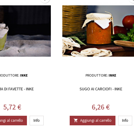
RODUTTORE:
INKE
PRODUTTORE:
INKE
A DI FAVETTE - INKE
SUGO AI CARCIOFI - INKE
Prezzo
Prezzo
5,72 €
6,26 €
ngi al carrello
Info
Aggiungi al carrello
Info
