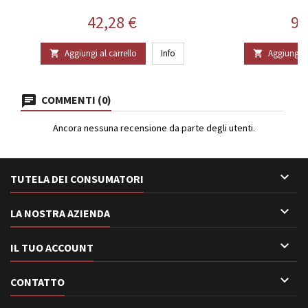
Prezzo
Pr
42,28 €
90
Aggiungi al carrello
Info
Aggiungi al


COMMENTI (0)
Ancora nessuna recensione da parte degli utenti.

TUTELA DEI CONSUMATORI

LA NOSTRA AZIENDA

IL TUO ACCOUNT

CONTATTO