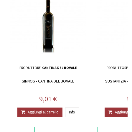
PRODUTTORE:
CANTINA DEL BOVALE
PRODUTTORE:
C
SINNOS - CANTINA DEL BOVALE
SUSTANTZIA - 
Prezzo
P
9,01 €
9
Aggiungi al carrello
Info
Aggiungi al

