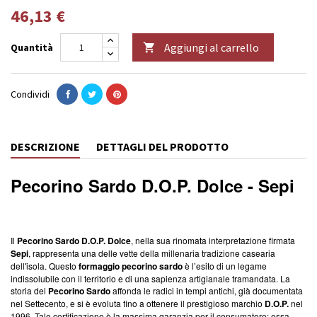
46,13 €
Aggiungi al carrello
Quantità

Condividi
DESCRIZIONE
DETTAGLI DEL PRODOTTO
Pecorino Sardo D.O.P. Dolce - Sepi
Il
Pecorino Sardo D.O.P. Dolce
, nella sua rinomata interpretazione firmata
Sepi
, rappresenta una delle vette della millenaria tradizione casearia
dell'isola. Questo
formaggio pecorino sardo
è l’esito di un legame
indissolubile con il territorio e di una sapienza artigianale tramandata. La
storia del
Pecorino Sardo
affonda le radici in tempi antichi, già documentata
nel Settecento, e si è evoluta fino a ottenere il prestigioso marchio
D.O.P.
nel
1996. Tale certificazione è la massima garanzia per il consumatore: essa