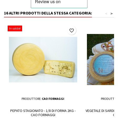
16 ALTRI PRODOTTI DELLA STESSA CATEGORIA:
<
>
In saldo!
favorite_border
PRODUTTORE:
CAO FORMAGGI
PRODUTTOR
PEPATO STAGIONATO - 1/8 DI FORMA 2KG -
VEGETALE DI SARDEGN
CAO FORMAGGI
GR