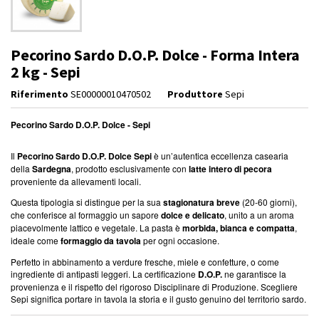
Pecorino Sardo D.O.P. Dolce - Forma Intera
2 kg - Sepi
Riferimento
SE00000010470502
Produttore
Sepi
Pecorino Sardo D.O.P. Dolce - Sepi
Il
Pecorino Sardo D.O.P. Dolce Sepi
è un’autentica eccellenza casearia
della
Sardegna
, prodotto esclusivamente con
latte intero di pecora
proveniente da allevamenti locali.
Questa tipologia si distingue per la sua
stagionatura breve
(20-60 giorni),
che conferisce al formaggio un sapore
dolce e delicato
, unito a un aroma
piacevolmente lattico e vegetale. La pasta è
morbida, bianca e compatta
,
ideale come
formaggio da tavola
per ogni occasione.
Perfetto in abbinamento a verdure fresche, miele e confetture, o come
ingrediente di antipasti leggeri. La certificazione
D.O.P.
ne garantisce la
provenienza e il rispetto del rigoroso Disciplinare di Produzione. Scegliere
Sepi significa portare in tavola la storia e il gusto genuino del territorio sardo.