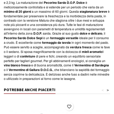
e 2,3 kg. La maturazione del
Pecorino Sardo D.O.P. Dolce
è
meticolosamente controllata e si estende per un periodo che varia da un
minimo di 20 giorni
a un massimo di 60 giorni. Questa
stagionatura breve
è
fondamentale per preservare la freschezza e la morbidezza della pasta, in
contrasto con la versione Matura che stagiona oltre i due mesi e sviluppa
note più piccanti e una consistenza più dura. Tutte le fasi di maturazione
avvengono in locali con parametri di temperatura e umidità regolamentati
all'interno della zona
D.O.P.
sarda. Grazie al suo gusto
dolce e delicato
, il
Pecorino Sardo Dolce Sepi
è un
formaggio versatile
ideale per il consumo
a crudo. È eccellente come
formaggio da tavola
in ogni momento del pasto.
Può essere servito a scaglie, accompagnato da
verdura fresca
come le fave
o il sedano. Si sposa magnificamente con la dolcezza di
mieli aromatici
leggeri o di
confetture
di pere e fichi, creando un equilibrio sensoriale
perfetto per taglieri gourmet. Per gli abbinamenti enologici, si consiglia un
vino bianco fresco
e di buona aromaticità, come il
Vermentino di Sardegna
o il
Vermentino di Gallura D.O.C.G.
, che bilanciano la sapidità del formaggio
senza coprirne la delicatezza. È delizioso anche fuso a dadini nelle minestre
o utilizzato in preparazioni al forno come le lasagne.
POTREBBE ANCHE PIACERTI
<
>
favorite_border