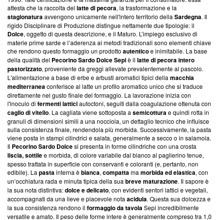
attesta che la raccolta del
latte di pecora
, la trasformazione e la
stagionatura
avvengono unicamente nell'intero territorio della
Sardegna
. Il
rigido Disciplinare di Produzione distingue nettamente due tipologie: il
Dolce
, oggetto di questa descrizione, e il Maturo. L’impiego esclusivo di
materie prime sarde e l’aderenza ai metodi tradizionali sono elementi chiave
che rendono questo formaggio un prodotto
autentico
e inimitabile. La base
della qualità del
Pecorino Sardo Dolce Sepi
è il
latte di pecora intero
pastorizzato
, proveniente da greggi allevate prevalentemente al pascolo.
L'alimentazione a base di erbe e arbusti aromatici tipici della
macchia
mediterranea
conferisce al latte un profilo aromatico unico che si traduce
direttamente nel gusto finale del formaggio. La lavorazione inizia con
l'inoculo di
fermenti lattici
autoctoni, seguiti dalla coagulazione ottenuta con
caglio di vitello
. La cagliata viene sottoposta a
semicottura
e quindi rotta in
granuli di dimensioni simili a una nocciola, un dettaglio tecnico che influisce
sulla consistenza finale, rendendola più morbida. Successivamente, la pasta
viene posta in stampi cilindrici e salata, generalmente a secco o in salamoia.
Il
Pecorino Sardo Dolce
si presenta in forme cilindriche con una crosta
liscia, sottile
e morbida, di colore variabile dal bianco al paglierino tenue,
spesso trattata in superficie con conservanti e coloranti (e, pertanto, non
edibile). La
pasta
interna è
bianca
,
compatta
ma
morbida ed elastica
, con
un’occhiatura rada e minuta tipica della sua
breve maturazione
. Il sapore è
la sua nota distintiva:
dolce e delicato
, con evidenti sentori lattici e vegetali,
accompagnati da una lieve e piacevole nota
acidula
. Questa sua dolcezza e
la sua consistenza rendono il
formaggio da tavola
Sepi incredibilmente
versatile e amato. Il peso delle forme intere è generalmente compreso tra 1,0