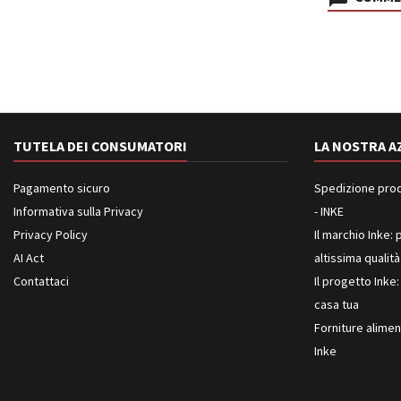
TUTELA DEI CONSUMATORI
LA NOSTRA A
Pagamento sicuro
Spedizione prodot
Informativa sulla Privacy
- INKE
Privacy Policy
Il marchio Inke: p
AI Act
altissima qualità
Contattaci
Il progetto Inke:
casa tua
Forniture aliment
Inke