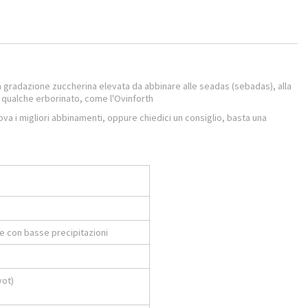
a gradazione zuccherina elevata da abbinare alle seadas (sebadas), alla
n qualche erborinato, come l'Ovinforth
rova i migliori abbinamenti, oppure chiedici un consiglio, basta una
de con basse precipitazioni
yot)