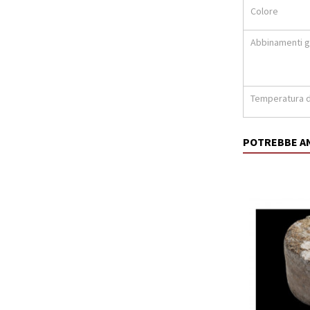
Colore
Abbinamenti g
Temperatura d
POTREBBE A