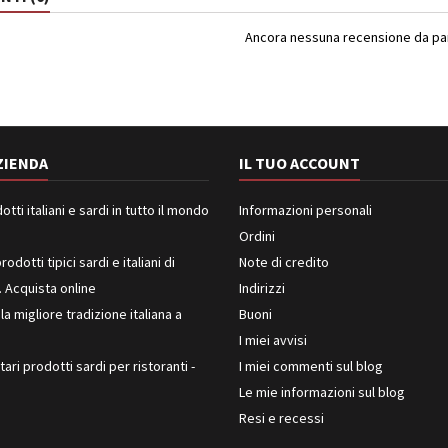
Ancora nessuna recensione da part
ZIENDA
IL TUO ACCOUNT
ti italiani e sardi in tutto il mondo
Informazioni personali
Ordini
rodotti tipici sardi e italiani di
Note di credito
. Acquista online
Indirizzi
 la migliore tradizione italiana a
Buoni
I miei avvisi
ari prodotti sardi per ristoranti -
I miei commenti sul blog
Le mie informazioni sul blog
Resi e recessi