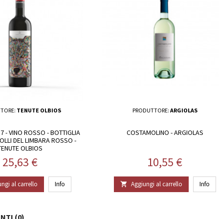
TORE:
TENUTE OLBIOS
PRODUTTORE:
ARGIOLAS
 - VINO ROSSO - BOTTIGLIA
COSTAMOLINO - ARGIOLAS
 COLLI DEL LIMBARA ROSSO -
TENUTE OLBIOS
Prezzo
Prezzo
25,63 €
10,55 €
ngi al carrello
Info
Aggiungi al carrello
Info

TI (0)