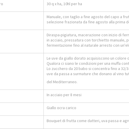
ro
30 q x ha, 10hl per ha
Manuale, con taglio a fine agosto del capo a fr
selezione frazionata da fine agosto alla prima 
Diraspa-pigiatura, macerazione con inizio di fe
in acciaio, pressatura con torchietto manuale, 
fermentazione fino al naturale arresto con un'e
o
Le uve da giallo dorato acquisiscono un colore o
Qualora ci siano le condizioni per una muffa contr
Lo zucchero da 20 babo si concentra fino a 32/
uve da passa a surmature che donano al vino tutti 
del Mediterraneo.
In acciaio per 8 mesi
Giallo ocra carico
Bouquet di frutta come datteri, uva passa e agr