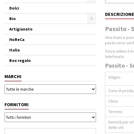
Dolci
DESCRIZION
Bio
Passito - 
Artigianato
Vino bianco pass
HoReCa
pasticceria sard
Italia
Trova online il 
telefonata
Box regalo
Passito - S
MARCHI
Vitigno
Zona di produ
Clima
FORNITORI
Terreno
Densità per e
delle viti