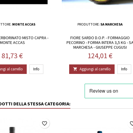
TTORE:
MONTE ACCAS
PRODUTTORE:
SA MARCHESA
RBORINATO MISTO CAPRA -
FIORE SARDO D.O.P. - FORMAGGIO
MONTE ACCAS
PECORINO - FORMA INTERA 3,5 KG - S
MARCHESA - GIUSEPPE CUGUSI
Prezzo
Prezzo
81,73 €
124,01 €
ngi al carrello
Info
Aggiungi al carrello
Info

ODOTTI DELLA STESSA CATEGORIA:
favorite_border
favorite_