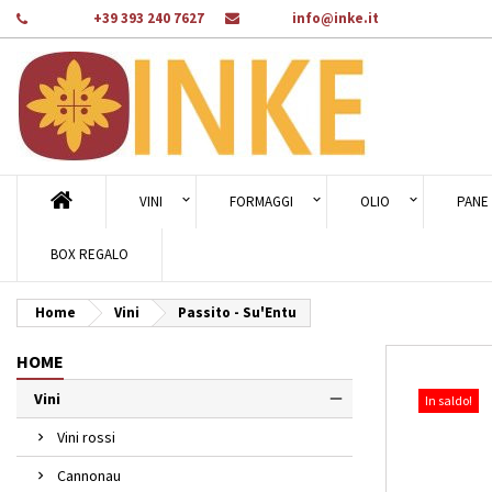
Telefono:
+39 393 240 7627
E-mail:
info@inke.it
Ag
Cr
A
add_circle_outline
Dev
Nom
des
VINI
FORMAGGI
OLIO
PANE 
BOX REGALO
Home
Vini
Passito - Su'Entu
HOME
Vini
In saldo!
Vini rossi
Cannonau