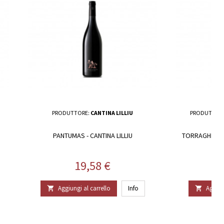
PRODUTTORE:
CANTINA LILLIU
PRODUTTOR
PANTUMAS - CANTINA LILLIU
TORRAGHETTAI
Prezzo
19,58 €
Aggiungi al carrello
Info
Aggiun

