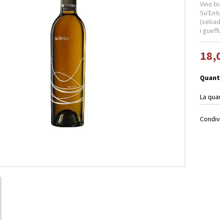
Vino b
Su'Ent
(sebad
i guef
18,
Quant
La qua
Condiv