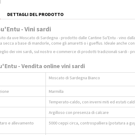
E
DETTAGLI DEL PRODOTTO
Su'Entu - Vini sardi
ito da uve Moscato di Sardegna - prodotto dalle Cantine Su'Entu - vino dall
a secca a base di mandorle, come gli amaretti o i gueffus. Ideale anche co
meglio dei vini sardi, sul nostro e-commerce di prodotti tradizionali sardi - p
u'Entu - Vendita online vini sardi
Moscato di Sardegna Bianco
zione
Marmilla
Temperato-caldo, con inverni miti ed estati cal
Argilloso con presenza di calcare
ttaro e allevamento
5000 ceppi circa, controspalliera (potatura a gu