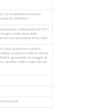
utto. La vendemmia avviene in
decade di settembre.
rmentazione a temperatura di 16° C
proseguo molto lento della
levata concentrazione di zuccheri.
cra fino al marrone e al nero.
ollata, acquisisce riflessi celesti.
34 babo, generando un uvaggio di
i caratteri caldi e solari dei vini
umi essiccati