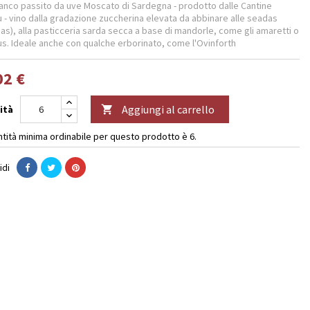
ianco passito da uve Moscato di Sardegna - prodotto dalle Cantine
u - vino dalla gradazione zuccherina elevata da abbinare alle seadas
as), alla pasticceria sarda secca a base di mandorle, come gli amaretti o
fus. Ideale anche con qualche erborinato, come l'Ovinforth
02 €
Aggiungi al carrello
ità

ntità minima ordinabile per questo prodotto è 6.
idi