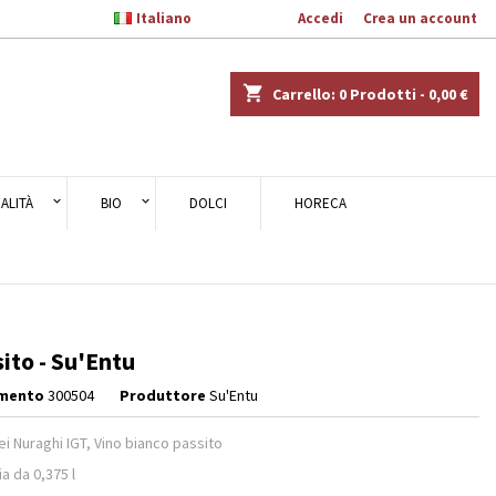

Italiano
Benvenuto,
Accedi
o
Crea un account
×
×
×
shopping_cart
Carrello:
0
Prodotti - 0,00 €
ALITÀ
BIO
DOLCI
HORECA
i
i
ito - Su'Entu
imento
300504
Produttore
Su'Entu
ei Nuraghi IGT, Vino bianco passito
ia da 0,375 l