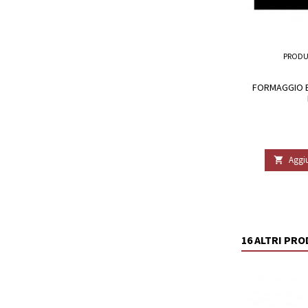
PRODU
FORMAGGIO E
Aggiu

16 ALTRI PR