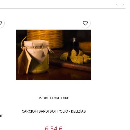
<
>
border
favorite_border
PRODUTTORE:
INKE
CARCIOFI SARDI SOTT'OLIO - DELIZIAS
NE
Prezzo
6,54 €