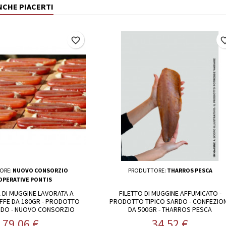
NCHE PIACERTI
favorite_border
favorite_
ORE:
NUOVO CONSORZIO
PRODUTTORE:
THARROS PESCA
PERATIVE PONTIS
DI MUGGINE LAVORATA A
FILETTO DI MUGGINE AFFUMICATO -
FFE DA 180GR - PRODOTTO
PRODOTTO TIPICO SARDO - CONFEZIO
RDO - NUOVO CONSORZIO
DA 500GR - THARROS PESCA
PERATIVE PONTIS
Prezzo
Prezzo
79,06 €
34,52 €