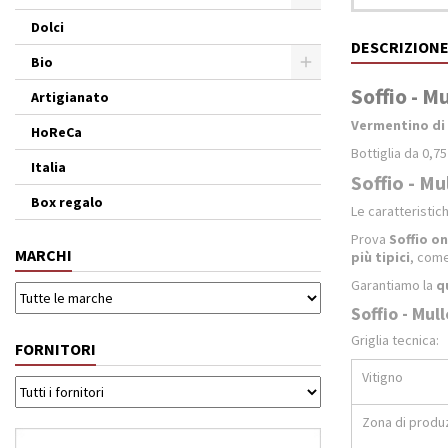
Dolci
DESCRIZION
Bio
Soffio - Mu
Artigianato
Vermentino di
HoReCa
Bottiglia da 0,75 
Italia
Soffio - Mu
Box regalo
Le caratteristic
Prova
Soffio
on
MARCHI
più tipici
, come
Garantiamo la
q
Soffio - Mull
Griglia tecnica:
FORNITORI
Vitigno
Zona di produ