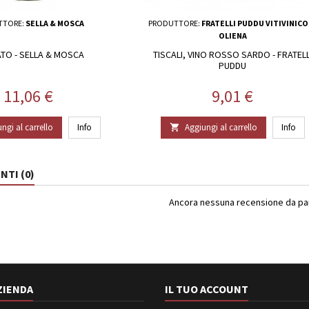
TTORE:
SELLA & MOSCA
PRODUTTORE:
FRATELLI PUDDU VITIVINICO
OLIENA
TO - SELLA & MOSCA
TISCALI, VINO ROSSO SARDO - FRATELL
PUDDU
Prezzo
Prezzo
11,06 €
9,01 €
ngi al carrello
Info
Aggiungi al carrello
Info

TI (0)
Ancora nessuna recensione da part
ZIENDA
IL TUO ACCOUNT