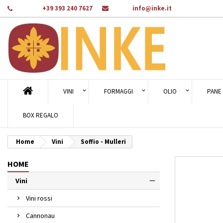
Telefono:
+39 393 240 7627
E-mail:
info@inke.it
Ag
Cr
A
add_circle_outline
Dev
Nom
des
VINI
FORMAGGI
OLIO
PANE 
BOX REGALO
Home
Vini
Soffio - Mulleri
HOME
Vini
Vini rossi
Cannonau