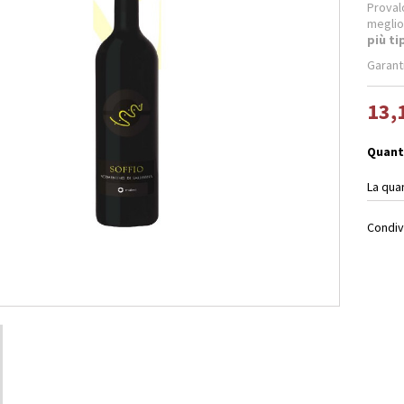
Prova
meglio
più ti
Garant
13,
Quant
La qua
Condiv