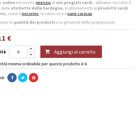
lo
online
nel nostro
negozio
di
vini pregiati sardi
- abbiamo raccolto il
 delle
etichette della Sardegna
, in abbinamento ai
prodotti sardi
pici
, come il
pecorino
, la salsiccia e il
pane carasau
iamo la
qualità dei prodotti
e la genuinità delle preparazioni
11 €
Aggiungi al carrello
ità

ntità minima ordinabile per questo prodotto è 6.
idi