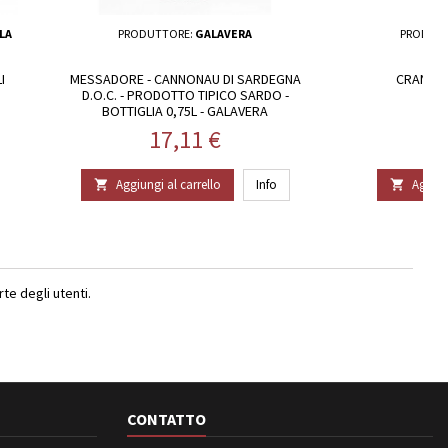
LA
PRODUTTORE:
GALAVERA
PRODUT
I
MESSADORE - CANNONAU DI SARDEGNA
CRANNAT
D.O.C. - PRODOTTO TIPICO SARDO -
BOTTIGLIA 0,75L - GALAVERA
Prezzo
17,11 €
Aggiungi al carrello
Info
Aggiun


e degli utenti.
CONTATTO