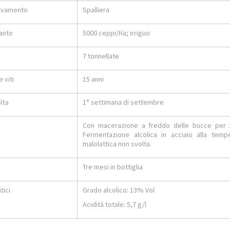
levamento
Spalliera
ianto
5000 ceppi/Ha; irriguo
7 tonnellate
 viti
15 anni
lta
1° settimana di settembre
Con macerazione a freddo delle bucce per 
Fermentazione alcolica in acciaio alla tem
malolattica non svolta.
Tre mesi in bottiglia
tici
Grado alcolico: 13% Vol
Acidità totale: 5,7 g/l