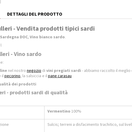
E
DETTAGLI DEL PRODOTTO
lleri - Vendita prodotti tipici sardi
 Sardegna DOC
,
Vino bianco sardo
.
l
lleri - Vino sardo
he:
line
nel nostro
negozio
di
vini pregiati sardi
- abbiamo raccolto il meglio
 il
pecorino
, la salsiccia e il
pane carasau
ualità dei prodotti
eri - prodotti sardi di qualità
Vermentino
100%
zione
Sulcis; terreni a disfacimento trachitico, sul live