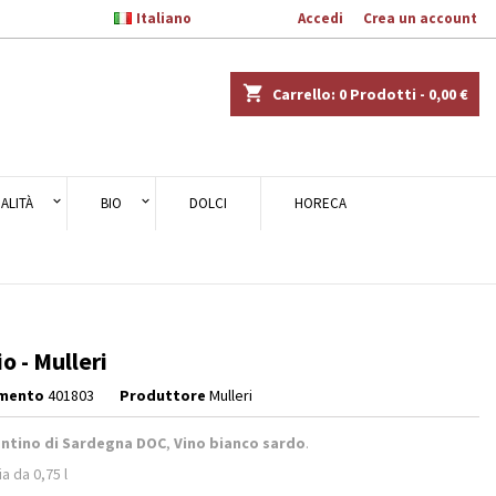

Italiano
Benvenuto,
Accedi
o
Crea un account
×
×
×
shopping_cart
Carrello:
0
Prodotti - 0,00 €
ALITÀ
BIO
DOLCI
HORECA
i
i
io - Mulleri
imento
401803
Produttore
Mulleri
ntino di Sardegna DOC
,
Vino bianco sardo
.
ia da 0,75 l