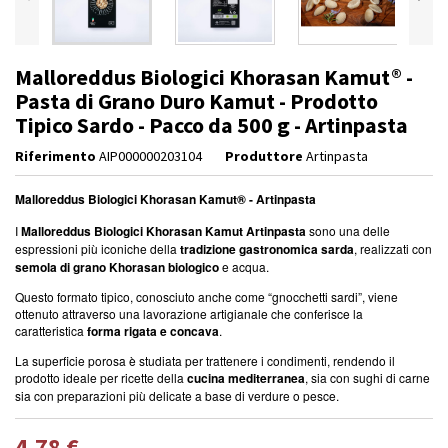
Malloreddus Biologici Khorasan Kamut® -
Pasta di Grano Duro Kamut - Prodotto
Tipico Sardo - Pacco da 500 g - Artinpasta
Riferimento
AIP000000203104
Produttore
Artinpasta
Malloreddus Biologici
Khorasan Kamut®
- Artinpasta
I
Malloreddus Biologici Khorasan Kamut Artinpasta
sono una delle
espressioni più iconiche della
tradizione gastronomica sarda
, realizzati con
semola di grano Khorasan biologico
e acqua.
Questo formato tipico, conosciuto anche come “gnocchetti sardi”, viene
ottenuto attraverso una lavorazione artigianale che conferisce la
caratteristica
forma rigata e concava
.
La superficie porosa è studiata per trattenere i condimenti, rendendo il
prodotto ideale per ricette della
cucina mediterranea
, sia con sughi di carne
sia con preparazioni più delicate a base di verdure o pesce.
4,78 €