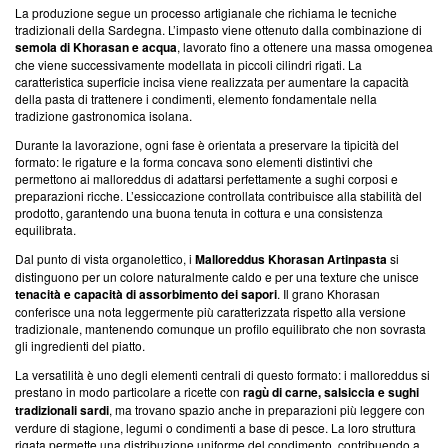
La produzione segue un processo artigianale che richiama le tecniche
tradizionali della Sardegna. L’impasto viene ottenuto dalla combinazione di
semola di Khorasan e acqua
, lavorato fino a ottenere una massa omogenea
che viene successivamente modellata in piccoli cilindri rigati. La
caratteristica superficie incisa viene realizzata per aumentare la capacità
della pasta di trattenere i condimenti, elemento fondamentale nella
tradizione gastronomica isolana.
Durante la lavorazione, ogni fase è orientata a preservare la tipicità del
formato: le rigature e la forma concava sono elementi distintivi che
permettono ai malloreddus di adattarsi perfettamente a sughi corposi e
preparazioni ricche. L’essiccazione controllata contribuisce alla stabilità del
prodotto, garantendo una buona tenuta in cottura e una consistenza
equilibrata.
Dal punto di vista organolettico, i
Malloreddus Khorasan Artinpasta
si
distinguono per un colore naturalmente caldo e per una texture che unisce
tenacità e capacità di assorbimento dei sapori
. Il grano Khorasan
conferisce una nota leggermente più caratterizzata rispetto alla versione
tradizionale, mantenendo comunque un profilo equilibrato che non sovrasta
gli ingredienti del piatto.
La versatilità è uno degli elementi centrali di questo formato: i malloreddus si
prestano in modo particolare a ricette con
ragù di carne, salsiccia e sughi
tradizionali sardi
, ma trovano spazio anche in preparazioni più leggere con
verdure di stagione, legumi o condimenti a base di pesce. La loro struttura
rigata permette una distribuzione uniforme del condimento, contribuendo a