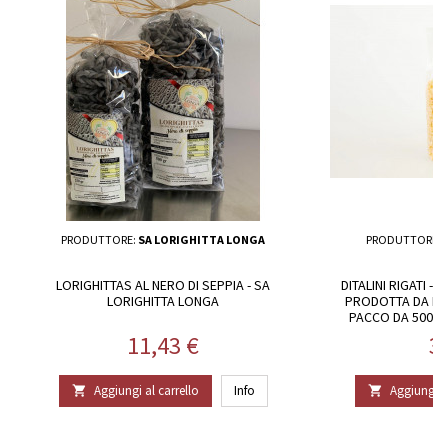
PRODUTTORE:
SA LORIGHITTA LONGA
PRODUTTORE:
LORIGHITTAS AL NERO DI SEPPIA - SA
DITALINI RIGATI -
LORIGHITTA LONGA
PRODOTTA DA ID
PACCO DA 500 G 
Prezzo
P
11,43 €
3
Aggiungi al carrello
Info
Aggiungi al

