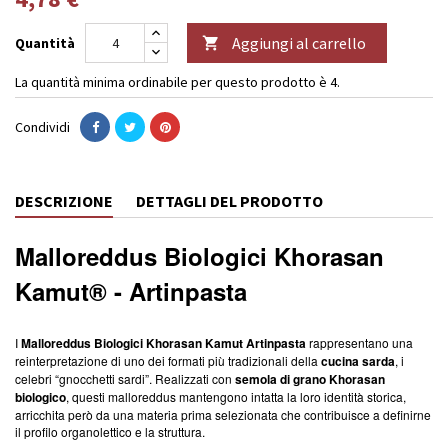
Aggiungi al carrello
Quantità

La quantità minima ordinabile per questo prodotto è 4.
Condividi
DESCRIZIONE
DETTAGLI DEL PRODOTTO
Malloreddus Biologici
Khorasan
Kamut®
- Artinpasta
I
Malloreddus Biologici Khorasan Kamut Artinpasta
rappresentano una
reinterpretazione di uno dei formati più tradizionali della
cucina sarda
, i
celebri “gnocchetti sardi”. Realizzati con
semola di grano Khorasan
biologico
, questi malloreddus mantengono intatta la loro identità storica,
arricchita però da una materia prima selezionata che contribuisce a definirne
il profilo organolettico e la struttura.