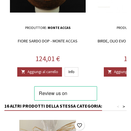
PRODUTTORE:
MONTE ACCAS
PRODUTT
FIORE SARDO DOP - MONTE ACCAS
BIRDE, OLIO EVO 
G
Prezzo
Pr
124,01 €
15
Aggiungi al carrello
Info
Aggiungi al


16 ALTRI PRODOTTI DELLA STESSA CATEGORIA:
<
>
favorite_border