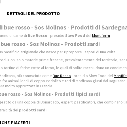
E
DETTAGLI DEL PRODOTTO
 bue rosso - Sos Molinos - Prodotti di Sardegn
pieno di carne di
Bue Rosso
- presidio
Slow Food
del
Montiferru
bue rosso - Sos Molinos - Prodotti sardi
n pastificio artigianale che nasce per riproporre i sapori di una volta.
produzioni solo materie prime fresche, prevalentemente del territorio, sen
 tortine di farine cotte al forno, le quali di solito racchiudono un condiment
Modicana, più conosciuta come
Bue Rosso
- presidio Slow Food del
Montife
o fra animali locali di ceppo Podolico e tori di Modicana giunti dal Ragusano.
ra molto apprezzata in Francia.
ue rosso - Sos Molinos - Prodotti tipici sardi
estito da una coppia di Bonarcado, esperti pastificatori, che combinano l'
'araicità dei
prodotti sardi
NCHE PIACERTI