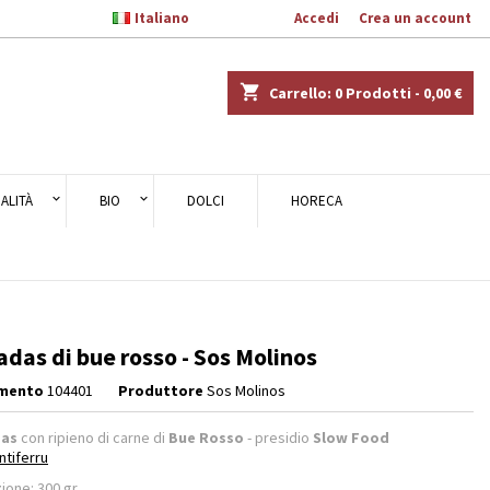

Italiano
Benvenuto,
Accedi
o
Crea un account
×
×
×
shopping_cart
Carrello:
0
Prodotti - 0,00 €
ALITÀ
BIO
DOLCI
HORECA
i
i
das di bue rosso - Sos Molinos
imento
104401
Produttore
Sos Molinos
as
con ripieno di carne di
Bue Rosso
- presidio
Slow Food
tiferru
ione: 300 gr