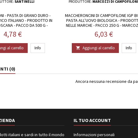
UTTORE:
SANTINELLI
PRODUTTORE:
MARCOZZI DI CAMPOFILON
NI - PASTA DI GRANO DURO -
MACCHERONCINI DI CAMPOFILONE IGP BI
ICO ITALIANO - PRODOTTO IN
PASTA ALL’UOVO BIOLOGICA - PRODOT
SCANA - PACCO DA 500 G -
NELLE MARCHE - PACCO 250 G - MARCOZ
SANTINELLI
DI CAMPOFLIONE
Prezzo
Prezzo
4,78 €
6,03 €
ngi al carrello
Info
Aggiungi al carrello
Info

TI (0)
Ancora nessuna recensione da part
ZIENDA
IL TUO ACCOUNT
ti italiani e sardi in tutto il mondo
Informazioni personali