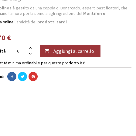
olinos
è gestito da una coppia di Bonarcado, esperti pastificatori, che
ano l'amore per la semola agli ingredienti del
Montiferru
 online
l'araicità dei
prodotti sardi
70 €
Aggiungi al carrello
ità

ntità minima ordinabile per questo prodotto è 6.
idi