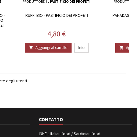
E
PRODUTTORE:
IL PASTIFICIO DEI PROFETI
PRODUTTORE:
O -
RUFFI BIO - PASTIFICIO DEI PROFETI
PANADAS, PAS
TO
ZI
Prezzo
4,80 €
Aggiungi al carrello
Info
Aggiun


e degli utenti.
CONTATTO
INKE - Italian food / Sardinian food