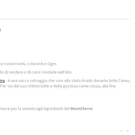
a
za conservanti, coloranti e Ogm.
o di verdure o di carni rosolate nell'olio.
rru
- è una vacca selvaggia che vive allo stato brado durante tutto l’anno,
 Per via del suo ottimo latte e della gustosa carne rossa, alla fine
amore per la semola agli ingredienti del
Montiferru
<
>