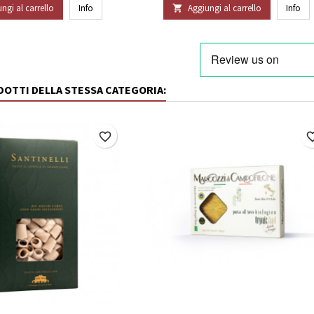
ngi al carrello
Info
Aggiungi al carrello
Info

ODOTTI DELLA STESSA CATEGORIA:
favorite_border
favorite_