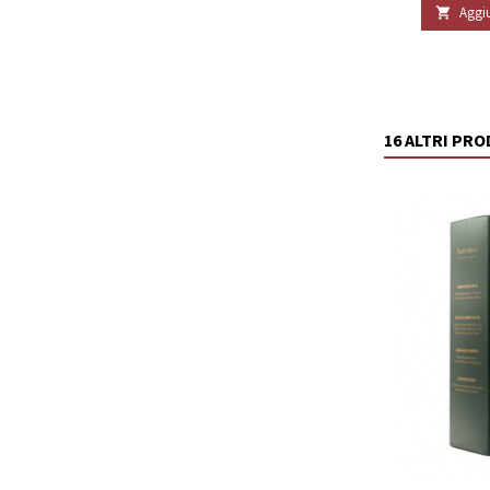
Aggiu

16 ALTRI PR