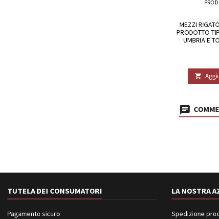
PROD
MEZZI RIGATO
PRODOTTO TIP
UMBRIA E TO
Aggiu

COMMEN
TUTELA DEI CONSUMATORI
LA NOSTRA A
Pagamento sicuro
Spedizione prodot