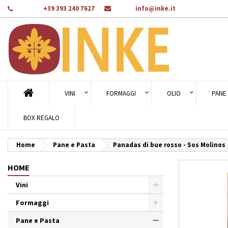
Telefono:
+39 393 240 7627
E-mail:
info@inke.it
Ag
Cr
A
add_circle_outline
Dev
Nom
des
VINI
FORMAGGI
OLIO
PANE 
BOX REGALO
Home
Pane e Pasta
Panadas di bue rosso - Sos Molinos
HOME
Vini
Formaggi
Pane e Pasta