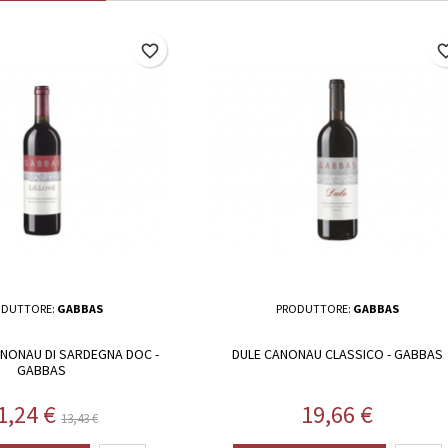
favorite_border
favorite_
ODUTTORE:
GABBAS
PRODUTTORE:
GABBAS
NNONAU DI SARDEGNA DOC -
DULE CANONAU CLASSICO - GABBAS
GABBAS
rezzo
Prezzo base
Prezzo
1,24 €
19,66 €
13,43 €