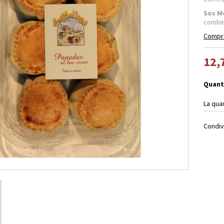
Sos M
combin
Compra
12,
Quant
La qua
Condiv