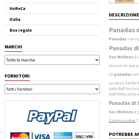
HoReCa
DESCRIZION
Italia
Panadas di
Box regalo
Panadas
con ri
MARCHI
Panadas di 
Sos Molinos
è u
Usa per le sue 
Le
panadas
sono
FORNITORI
La razza Sardo-
nata dall’incroci
dell’Ottocento e
Panadas di b
Sos Molinos
è g
Compra online
l
POTREBBE A