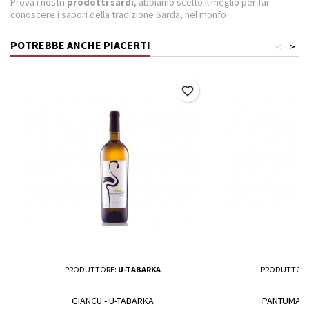
Prova i nostri
prodotti sardi
, abbiamo scelto il meglio per far
conoscere i sapori della tradizione Sarda, nel monfo
POTREBBE ANCHE PIACERTI
<
>
favorite_border
PRODUTTORE:
U-TABARKA
PRODUTTORE
GIANCU - U-TABARKA
PANTUMAS -