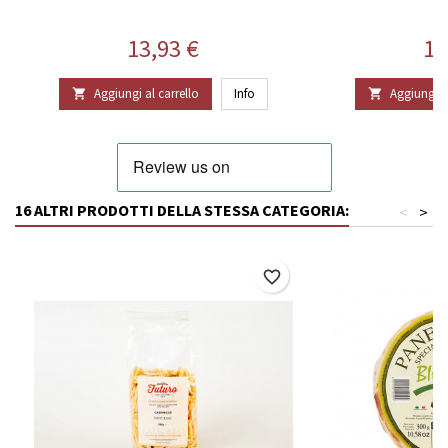
Prezzo
Pr
13,93 €
19
Aggiungi al carrello
Info
Aggiungi al


16 ALTRI PRODOTTI DELLA STESSA CATEGORIA:
<
>
favorite_border