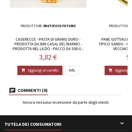
PRODUTTORE:
PASTIFICIO FUTURO
PRODUTTORE:
CASERECCE - PASTA DI GRANO DURO -
PANE GUTTIAU B
PRODOTTA DA IDM CASAL DEL MARMO -
TIPICO SARDO - CO
PRODOTTA NEL LAZIO - PACCO DA 500 G -
VECCHIO F
PASTIFICIO FUTURO
Prezzo
P
3,82 €
9
Aggiungi al carrello
Info
Aggiungi al


COMMENTI (0)
Ancora nessuna recensione da parte degli utenti.

TUTELA DEI CONSUMATORI