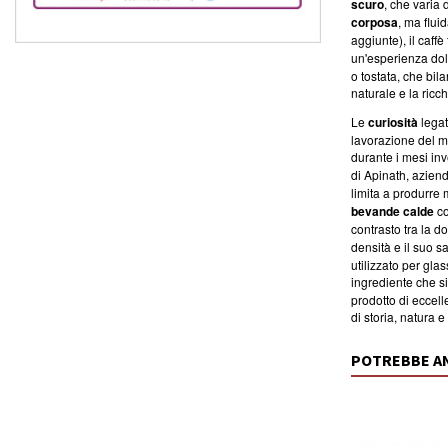
scuro
, che varia
corposa
, ma flui
aggiunte), il caff
un'esperienza dol
o tostata, che bi
naturale e la ricc
Le
curiosità
legat
lavorazione del mi
durante i mesi inv
di Apinath, azien
limita a produrre 
bevande calde
co
contrasto tra la 
densità e il suo s
utilizzato per gla
ingrediente che si
prodotto di eccell
di storia, natura 
POTREBBE A