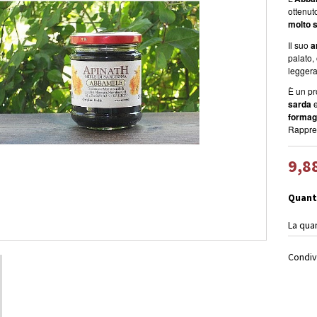
ottenut
molto 
Il suo
a
palato,
leggera
È un pr
sarda
e
formagg
Rappres
9,8
Quant
La qua
Condiv