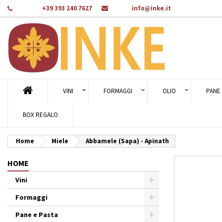
Telefono:
+39 393 240 7627
E-mail:
info@inke.it
Ag
Cr
A
add_circle_outline
Dev
Nom
des
VINI
FORMAGGI
OLIO
PANE 
BOX REGALO
Home
Miele
Abbamele (Sapa) - Apinath
HOME
Vini
Formaggi
Pane e Pasta