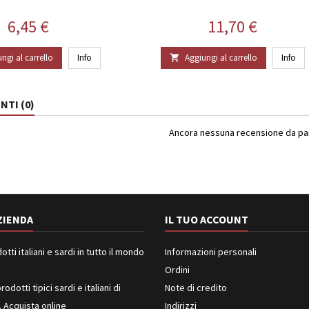
Prezzo
Prezzo
6,45 €
11,70 €
ngi al carrello
Info
Aggiungi al carrello
Info

TI (0)
Ancora nessuna recensione da part
ZIENDA
IL TUO ACCOUNT
ti italiani e sardi in tutto il mondo
Informazioni personali
Ordini
rodotti tipici sardi e italiani di
Note di credito
. Acquista online
Indirizzi