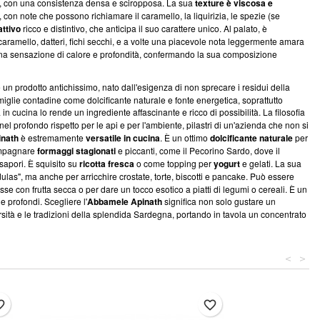
uva, con una consistenza densa e sciropposa. La sua
texture è viscosa e
, con note che possono richiamare il caramello, la liquirizia, le spezie (se
attivo
ricco e distintivo, che anticipa il suo carattere unico. Al palato, è
 caramello, datteri, fichi secchi, e a volte una piacevole nota leggermente amara
 una sensazione di calore e profondità, confermando la sua composizione
 un prodotto antichissimo, nato dall'esigenza di non sprecare i residui della
miglie contadine come dolcificante naturale e fonte energetica, soprattutto
à in cucina lo rende un ingrediente affascinante e ricco di possibilità. La filosofia
 nel profondo rispetto per le api e per l'ambiente, pilastri di un'azienda che non si
nath
è estremamente
versatile in cucina
. È un ottimo
dolcificante naturale
per
compagnare
formaggi stagionati
e piccanti, come il Pecorino Sardo, dove il
sapori. È squisito su
ricotta fresca
o come topping per
yogurt
e gelati. La sua
ulas", ma anche per arricchire crostate, torte, biscotti e pancake. Può essere
sse con frutta secca o per dare un tocco esotico a piatti di legumi o cereali. È un
 profondi. Scegliere l'
Abbamele Apinath
significa non solo gustare un
sità e le tradizioni della splendida Sardegna, portando in tavola un concentrato
<
>
border
favorite_border