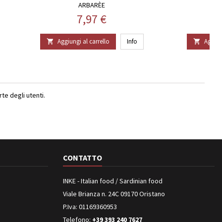
ARBARÈE
Prezzo
7,97 €
Aggiungi al carrello
Info
Aggiun


e degli utenti.
CONTATTO
INKE - Italian food / Sardinian food
Viale Brianza n. 24C 09170 Oristano
P.Iva: 01169360953
Telefono:
+39 393 240 7627