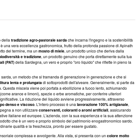
o della
tradizione agro-pastorale sarda
che incarna l'ingegno e la sostenibilità
 è una vera eccellenza gastronomica, frutto della profonda passione di Apinath
retto del termine, ma un
mosto di miele
, un prodotto unico che deriva dalla
biodiversità e tradizione
, un prodotto genuino che porta direttamente sulla tua
ali (PAT)
della Sardegna, un vero e proprio "oro liquido" che riflette in pieno la
ne sarda, un metodo che si tramanda di generazione in generazione e che si
litura lenta e prolungata
di sottoprodotti dell'alveare. Generalmente, si parte da
. Questa miscela viene poi portata a ebollizione a fuoco lento, schiumando
come arance e limoni), spezie o erbe aromatiche, per conferire ulteriori
gnificative. La riduzione del liquido avviene progressivamente, attraverso
ppo denso e viscoso
. L'intero processo è una
lavorazione 100% artigianale
,
mpegna a non utilizzare
conservanti, coloranti o aromi artificiali
, assicurando
ative italiane ed europee. L'azienda, con la sua esperienza e la sua attenzione
 prodotto che è un vero e proprio simbolo del patrimonio enogastronomico sardo.
rdinarie qualità e la freschezza, pronto per essere gustato.
nsoriale complessa e avvolgente. Alla vista, si presenta con un
colore molto