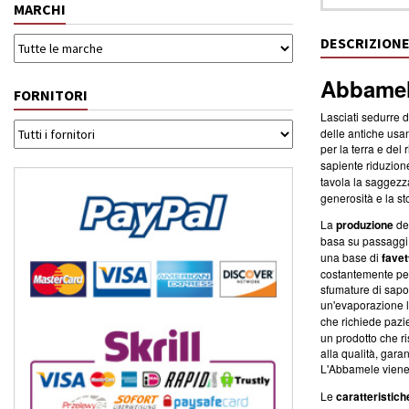
MARCHI
DESCRIZION
Abbamel
FORNITORI
Lasciati sedurre d
delle antiche usa
per la terra e del
sapiente riduzione
tavola la saggezza
generosità e la st
La
produzione
del
basa su passaggi 
una base di
favet
costantemente per
sfumature di sapo
un'evaporazione l
che richiede pazi
un prodotto che ri
alla qualità, gara
L'Abbamele viene 
Le
caratteristich