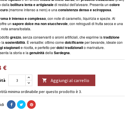
o dalla
bollitura lenta e artigianale
di residui dell'alveare. Presenta un
colore
scuro
(marrone intenso a nero) e una
consistenza densa e sciropposa
.
roma è intenso e complesso
, con note di caramello, liquirizia e spezie. Al
 offre un
sapore dolce ma non stucchevole
, con retrogusti di frutta secca e una
 nota amara/tostata.
odotto
grezzo
, senza conservanti o aromi artificiali, che esprime la
tradizione
 la
sostenibilità
. È versatile: ottimo come
dolcificante
per bevande, ideale con
i stagionati
e ricotta, e perfetto per
dolci tradizionali
o marinature.
enta la storia e la
genuinità
della
Sardegna
.
8 €
Aggiungi al carrello
ità

ntità minima ordinabile per questo prodotto è 3.
idi