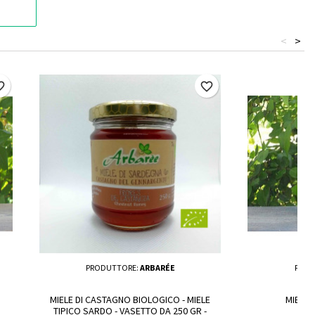
<
>
border
favorite_border
PRODUTTORE:
ARBARÉE
PROD
MIELE DI CASTAGNO BIOLOGICO - MIELE
MIELE 
TIPICO SARDO - VASETTO DA 250 GR -