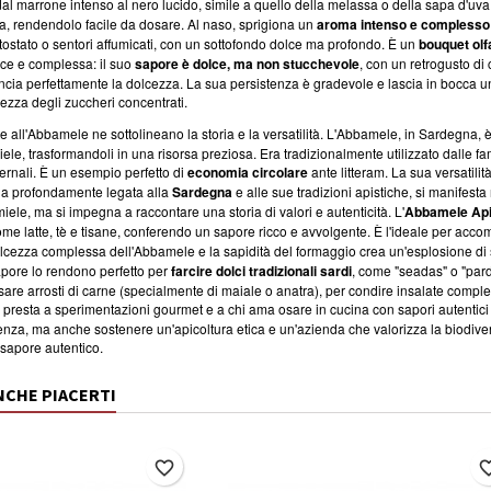
 dal marrone intenso al nero lucido, simile a quello della melassa o della sapa d'
da, rendendolo facile da dosare. Al naso, sprigiona un
aroma intenso e complesso
è tostato o sentori affumicati, con un sottofondo dolce ma profondo. È un
bouquet olf
ce e complessa: il suo
sapore è dolce, ma non stucchevole
, con un retrogusto di
lancia perfettamente la dolcezza. La sua persistenza è gradevole e lascia in bocca
hezza degli zuccheri concentrati.
e all'Abbamele ne sottolineano la storia e la versatilità. L'Abbamele, in Sardegna, è
ele, trasformandoli in una risorsa preziosa. Era tradizionalmente utilizzato dalle fa
ernali. È un esempio perfetto di
economia circolare
ante litteram. La sua versatilit
da profondamente legata alla
Sardegna
e alle sue tradizioni apistiche, si manifesta
miele, ma si impegna a raccontare una storia di valori e autenticità. L'
Abbamele Api
me latte, tè e tisane, conferendo un sapore ricco e avvolgente. È l'ideale per ac
dolcezza complessa dell'Abbamele e la sapidità del formaggio crea un'esplosione di 
apore lo rendono perfetto per
farcire dolci tradizionali sardi
, come "seadas" o "pard
ssare arrosti di carne (specialmente di maiale o anatra), per condire insalate comple
 presta a sperimentazioni gourmet e a chi ama osare in cucina con sapori autentici e
enza, ma anche sostenere un'apicoltura etica e un'azienda che valorizza la biodiver
e sapore autentico.
NCHE PIACERTI
favorite_border
favorite_