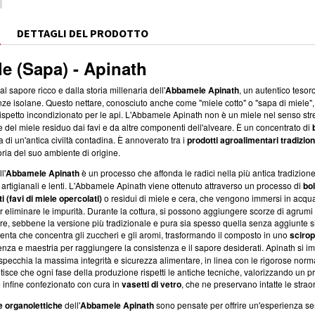
E
DETTAGLI DEL PRODOTTO
e (Sapa) - Apinath
al sapore ricco e dalla storia millenaria dell'
Abbamele Apinath
, un autentico tesor
nze isolane. Questo nettare, conosciuto anche come "miele cotto" o "sapa di miele",
 rispetto incondizionato per le api. L'Abbamele Apinath non è un miele nel senso st
 del miele residuo dai favi e da altre componenti dell'alveare. È un concentrato di
 di un'antica civiltà contadina. È annoverato tra i
prodotti agroalimentari tradizion
oria del suo ambiente di origine.
l'
Abbamele Apinath
è un processo che affonda le radici nella più antica tradizio
artigianali e lenti. L'Abbamele Apinath viene ottenuto attraverso un processo di
bol
ti (favi di miele opercolati)
o residui di miele e cera, che vengono immersi in acqua
 eliminare le impurità. Durante la cottura, si possono aggiungere scorze di agrumi (
re, sebbene la versione più tradizionale e pura sia spesso quella senza aggiunte si
enta che concentra gli zuccheri e gli aromi, trasformando il composto in uno
sciro
enza e maestria per raggiungere la consistenza e il sapore desiderati. Apinath si i
specchia la massima integrità e sicurezza alimentare, in linea con le rigorose norm
ntisce che ogni fase della produzione rispetti le antiche tecniche, valorizzando un
infine confezionato con cura in
vasetti di vetro
, che ne preservano intatte le strao
e organolettiche
dell'
Abbamele Apinath
sono pensate per offrire un'esperienza se