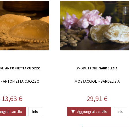
RE:
ANTONIETTA CUOZZO
PRODUTTORE:
SARDELIZIA
 - ANTONIETTA CUOZZO
MOSTACCIOLI - SARDELIZIA
Prezzo
Prezzo
13,63 €
29,91 €
ngi al carrello
Info
Aggiungi al carrello
Info
