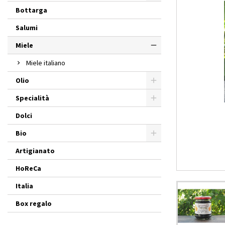
Bottarga
Salumi
Miele
Miele italiano
Olio
Specialità
Dolci
Bio
Artigianato
HoReCa
Italia
Box regalo