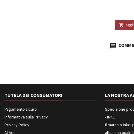
Aggiu

COMMEN
TUTELA DEI CONSUMATORI
LA NOSTRA A
Pagamento sicuro
Spedizione prodot
Informativa sulla Privacy
- INKE
Privacy Policy
Il marchio Inke: p
AI Act
altissima qualità