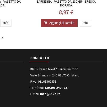
 - VASETTO DA
SARDEGNA - VASETTO DA 230 GR - BRESCA
ADA
DORADA
Prezzo
8,97 €
Info
Aggiungi al carrello
Info

o

CONTATTO
INKE - Italian food / Sardinian food
Viale Brianza n. 24C 09170 Oristano
P.Iva: 01169360953
Telefono:
+39 393 240 7627
E-mail:
info@inke.it