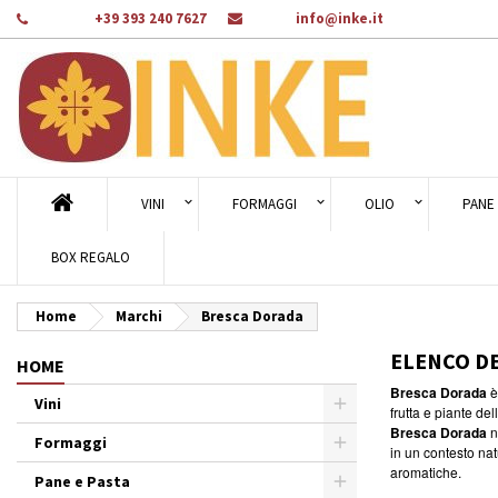
Telefono:
+39 393 240 7627
E-mail:
info@inke.it
Ag
((
Cr
A
add_circle_outline
((c
Dev
Nom
des
VINI
FORMAGGI
OLIO
PANE 
BOX REGALO
Home
Marchi
Bresca Dorada
ELENCO D
HOME
Bresca Dorada
è
Vini
frutta e piante del
Bresca Dorada
n
Formaggi
in un contesto nat
aromatiche.
Pane e Pasta