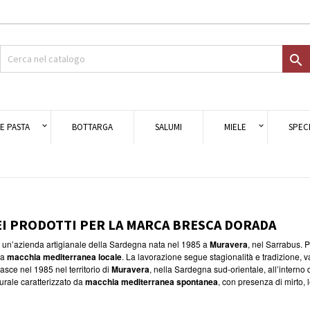
giungi alla lista dei desideri
modalTitle))
ea lista dei desideri
ccedi

Crea nuova lista
onfirmMessage))
i avere effettuato l'accesso per salvare dei prodotti nella tua lista dei
e lista dei desideri
ideri.
((cancelText))
((modalDeleteText)
E PASTA
BOTTARGA
SALUMI
MIELE
SPECI
Annulla
Acced
Annulla
Crea lista dei desider
EI PRODOTTI PER LA MARCA BRESCA DORADA
 un’azienda artigianale della Sardegna nata nel 1985 a
Muravera
, nel Sarrabus.
la
macchia mediterranea locale
. La lavorazione segue stagionalità e tradizione, va
asce nel 1985 nel territorio di
Muravera
, nella Sardegna sud-orientale, all’interno
urale caratterizzato da
macchia mediterranea spontanea
, con presenza di mirto, 