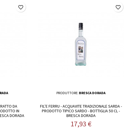
favorite_border
favorite_border
RADA
PRODUTTORE:
BRESCA DORADA
TRATTO DA
FIL’E FERRU - ACQUAVITE TRADIZIONALE SARDA -
PRODOTTO IN
PRODOTTO TIPICO SARDO - BOTTIGLIA 50 CL -
BRESCA DORADA
BRESCA DORADA
Prezzo
17,93 €