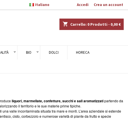

Italiano
Benvenuto,
Accedi
o
Crea un account
×
×
×
×
shopping_cart
Carrello:
0
Prodotti - 0,00 €
)
ALITÀ
BIO
DOLCI
HORECA
i
i
 Produce
liquori, marmellate, confetture, succhi e sali aromatizzati
partendo da
lorizzando il territorio e le sue materie prime tipiche.
 di una valle incontaminata situata tra mare e monti. L’area aziendale si estende
lentisco, cisto, corbezzolo e numerose varietà di piante da frutto e specie