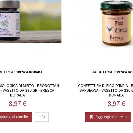
DUTTORE:
BRESCA DORADA
PRODUTTORE:
BRESCA DO
IOLOGICA DI MIRTO - PRODOTTA IN
CONFETTURA DI FICO D’INDIA -
- VASETTO DA 280 GR - BRESCA
SARDEGNA - VASETTO DA 230 
DORADA
DORADA
Prezzo
Prezzo
8,97 €
8,97 €
ggiungi al carrello
Info
Aggiungi al carrello
