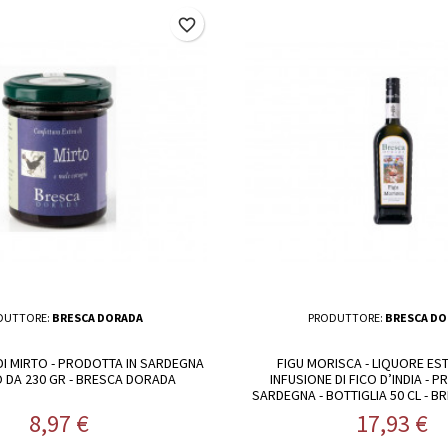
favorite_border
DUTTORE:
BRESCA DORADA
PRODUTTORE:
BRESCA DO
I MIRTO - PRODOTTA IN SARDEGNA
FIGU MORISCA - LIQUORE ES
O DA 230 GR - BRESCA DORADA
INFUSIONE DI FICO D’INDIA - 
SARDEGNA - BOTTIGLIA 50 CL - 
Prezzo
Prezzo
8,97 €
17,93 €