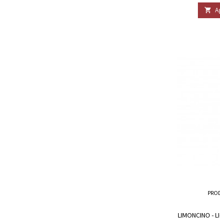
A

PRO
LIMONCINO - 