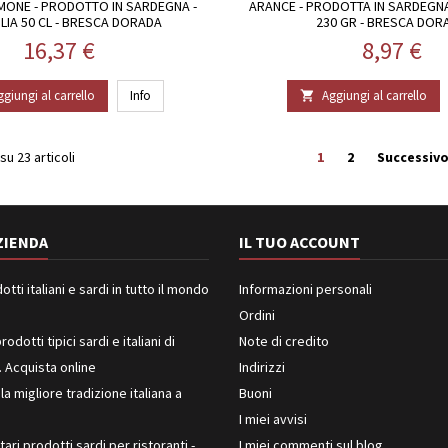
IMONE - PRODOTTO IN SARDEGNA -
ARANCE - PRODOTTA IN SARDEGNA
LIA 50 CL - BRESCA DORADA
230 GR - BRESCA DOR
Prezzo
Prezzo
16,37 €
8,97 €
ggiungi al carrello
Info
Aggiungi al carrello

su 23 articoli
1
2
Successiv
ZIENDA
IL TUO ACCOUNT
ti italiani e sardi in tutto il mondo
Informazioni personali
Ordini
rodotti tipici sardi e italiani di
Note di credito
. Acquista online
Indirizzi
 la migliore tradizione italiana a
Buoni
I miei avvisi
ari prodotti sardi per ristoranti -
I miei commenti sul blog