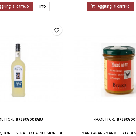
ggiungi al carrello
Info
Aggiungi al carrello

favorite_border
DUTTORE:
BRESCA DORADA
PRODUTTORE:
BRESCA DO
LIQUORE ESTRATTO DA INFUSIONE DI
MAND ARAN - MARMELLATA DI 