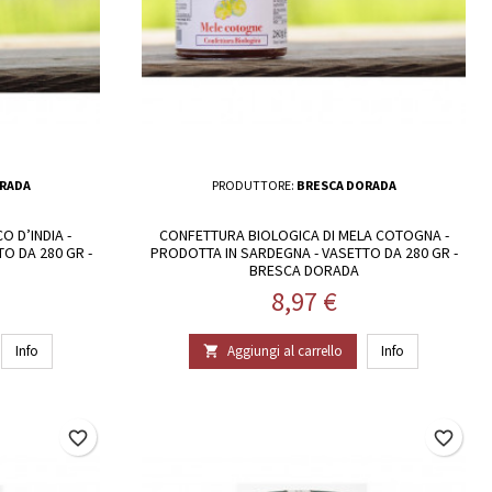
RADA
PRODUTTORE:
BRESCA DORADA
O D’INDIA -
CONFETTURA BIOLOGICA DI MELA COTOGNA -
O DA 280 GR -
PRODOTTA IN SARDEGNA - VASETTO DA 280 GR -
BRESCA DORADA
Prezzo
8,97 €
Info
Aggiungi al carrello
Info

favorite_border
favorite_border