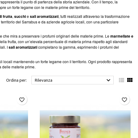
appresenta il punto di partenza della storia aziendale. Con il tempo, la
e un forte legame con le materie prime del territorio.
 frutta
,
succhi
e
sali aromatizzati
, tutti realizzati attraverso la trasformazione
erritorio del Sarrabus e da aziende agricole locali, con una particolare
e che mira a preservare i profumi originari delle materie prime. Le
marmellate e
la frutta, con un’elevata percentuale di materia prima rispetto agli standard
ali. I
sali aromatizzati
completano la gamma, esprimendo i profumi del
ali locali mantenendo un forte legame con il territorio. Ogni prodotto rappresenta
à delle materie prime.



Ordina per:
Rilevanza
favorite_border
favorite_border