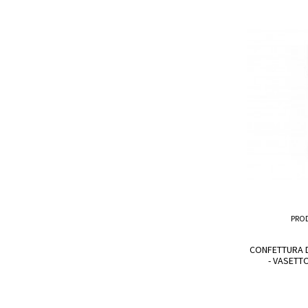
PRO
CONFETTURA D
- VASETT