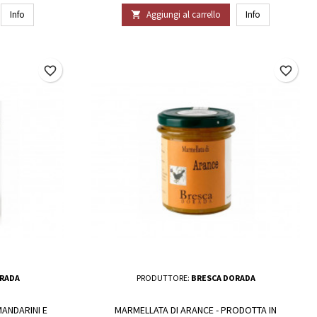
Info
Aggiungi al carrello
Info

favorite_border
favorite_border
RADA
PRODUTTORE:
BRESCA DORADA
MANDARINI E
MARMELLATA DI ARANCE - PRODOTTA IN