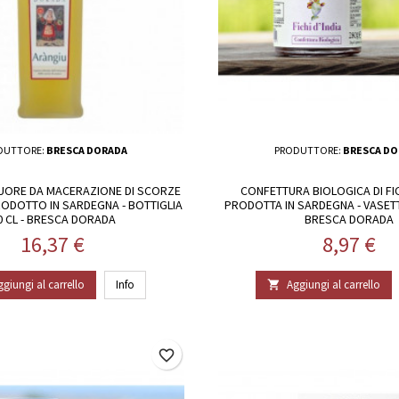
DUTTORE:
BRESCA DORADA
PRODUTTORE:
BRESCA DO
QUORE DA MACERAZIONE DI SCORZE
CONFETTURA BIOLOGICA DI FIC
RODOTTO IN SARDEGNA - BOTTIGLIA
PRODOTTA IN SARDEGNA - VASETT
0 CL - BRESCA DORADA
BRESCA DORADA
Prezzo
Prezzo
16,37 €
8,97 €
ggiungi al carrello
Info
Aggiungi al carrello

favorite_border