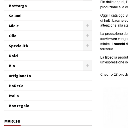
Fin dalle origini, 
Bottarga
produzione si è e
Oggi il catalogo
Salumi
di frutti, bacche 
attenzione alla st
Miele
La produzione de
Olio
confetture
vengono
minimi. I
succhi di
Specialità
territorio.
Dolci
La filosofia produ
un’espressione del
Bio
Ci sono 23 prodo
Artigianato
HoReCa
Italia
Box regalo
MARCHI