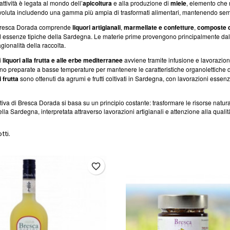
l’attività è legata al mondo dell’
apicoltura
e alla produzione di
miele
, elemento che r
voluta includendo una gamma più ampia di trasformati alimentari, mantenendo sempr
 Bresca Dorada comprende
liquori artigianali
,
marmellate e confetture
,
composte di
ed essenze tipiche della Sardegna. Le materie prime provengono principalmente dal t
agionalità della raccolta.
i
liquori alla frutta e alle erbe mediterranee
avviene tramite infusione e lavorazion
 preparate a basse temperature per mantenere le caratteristiche organolettiche del
 frutta
sono ottenuti da agrumi e frutti coltivati in Sardegna, con lavorazioni essenzi
ttiva di Bresca Dorada si basa su un principio costante: trasformare le risorse natur
la Sardegna, interpretata attraverso lavorazioni artigianali e attenzione alla qualit
tti.
favorite_border