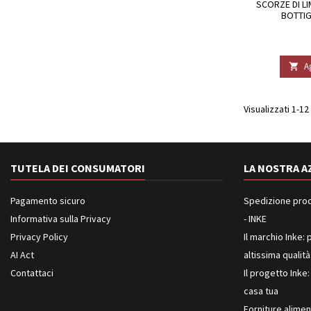
SCORZE DI L
BOTTIG
A

Visualizzati 1-12 
TUTELA DEI CONSUMATORI
LA NOSTRA A
Pagamento sicuro
Spedizione prodot
Informativa sulla Privacy
- INKE
Privacy Policy
Il marchio Inke: p
AI Act
altissima qualità
Contattaci
Il progetto Inke:
casa tua
Forniture aliment