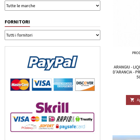
FORNITORI
PRO
ARANGIU - LI
D’ARANCIA - P
5
A
