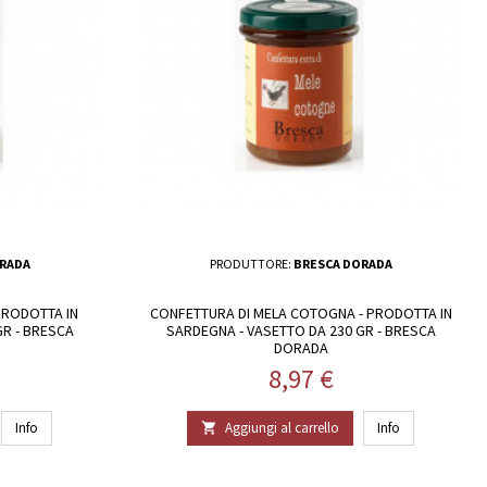
RADA
PRODUTTORE:
BRESCA DORADA
 PRODOTTA IN
CONFETTURA DI MELA COTOGNA - PRODOTTA IN
GR - BRESCA
SARDEGNA - VASETTO DA 230 GR - BRESCA
DORADA
Prezzo
8,97 €
Info
Aggiungi al carrello
Info
