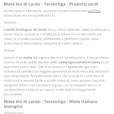
Miele bio di cardo - Terrantiga - Prodotti sardi
Alcune specie selvatiche, possono essere conservate
sott'olio
,
diventando una vera prelibatezza.
Aspetto:
Il
miele biologico di cardo
ha un colore ambrato, dalle tonalità più o
meno chiare; quando si cristallizza, il colore vira in toni molto più
chiari; la cristallizzazione solitamente è piuttosto rapida, muta
in una massa abbastanza compatta di colore ambra.
Aroma:
Questo è un
miele
dal sapore deciso e caratteristico, il suo profumo
intenso ricorda quello dei fiori della
campagna mediterranea
ricchi
di profumi molto dolci. Dal ricco aroma e vagamente speziato:
richiama la cannella con leggera presenza di noce moscata; dimostra
una componente floreale molto dolce che ricorda le confetture di
frutti rossi e una più forte e sottile come di cuoio appena conciato.
Sprigiona tutto il suo carattere in gola, con un bouquet deciso e
caratteristico e rilascia un sapore molto dolce e lungamente
persistente.
Miele bio di cardo - Terrantiga - Miele italiano
biologico
Abbinamenti: