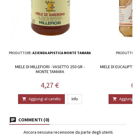
PRODUTTORE:
AZIENDA APISTICA MONTE TAMARA
PRODUTTOR
MIELE DI MILLEFIORI - VASETTO 250 GR -
MIELE DI EUCALIPTU
MONTE TAMARA
Prezzo
P
4,27 €
6
Aggiungi al carrello
Info
Aggiungi al


COMMENTI (0)
Ancora nessuna recensione da parte degli utenti.