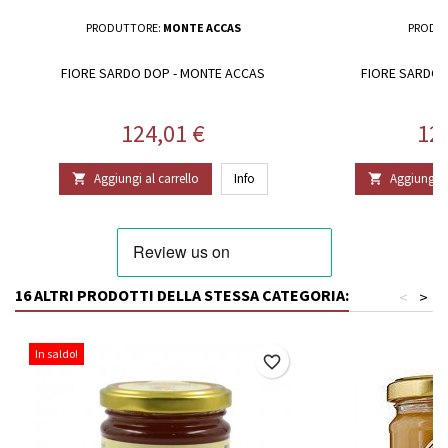
PRODUTTORE:
MONTE ACCAS
PRODU
FIORE SARDO DOP - MONTE ACCAS
FIORE SARDO 
Prezzo
Pr
124,01 €
12
Aggiungi al carrello
Info
Aggiungi al


16 ALTRI PRODOTTI DELLA STESSA CATEGORIA:
<
>
In saldo!
favorite_border