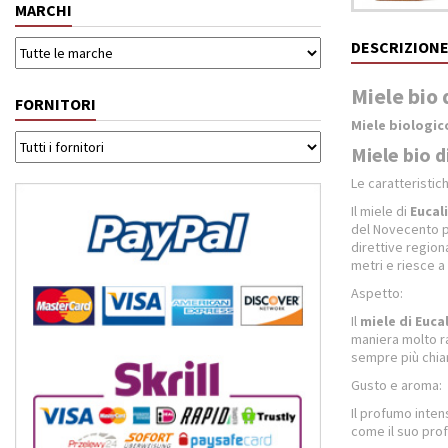
MARCHI
DESCRIZION
Miele bio 
FORNITORI
Miele biologic
Miele bio d
Le caratteristic
Il miele di
Eucal
del Novecento pe
direttive region
metri e riesce a 
Aspetto:
Il
miele di Euca
maniera molto ra
sempre più chiar
Gusto e aroma:
Il profumo inte
come il suo prof