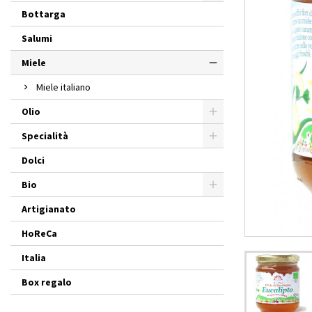
Bottarga
Salumi
Miele
Miele italiano
Olio
Specialità
Dolci
Bio
Artigianato
HoReCa
Italia
Box regalo