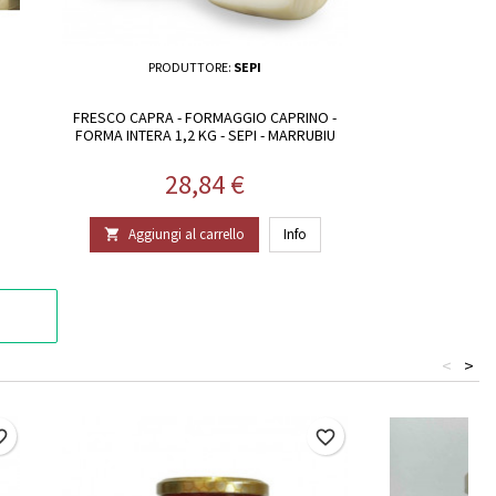
PRODUTTORE:
SEPI
FRESCO CAPRA - FORMAGGIO CAPRINO -
FORMA INTERA 1,2 KG - SEPI - MARRUBIU
Prezzo
28,84 €
Aggiungi al carrello
Info

<
>
border
favorite_border