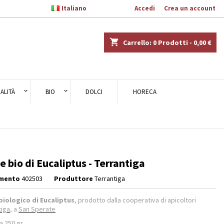

Italiano
Benvenuto,
Accedi
o
Crea un account
×
×
×
shopping_cart
Carrello:
0
Prodotti - 0,00 €
ALITÀ
BIO
DOLCI
HORECA
i
i
e bio di Eucaliptus - Terrantiga
imento
402503
Produttore
Terrantiga
biologico di Eucaliptus
, prodotto dalla cooperativa di apicoltori
tiga
, a
San Sperate
a 250 gr