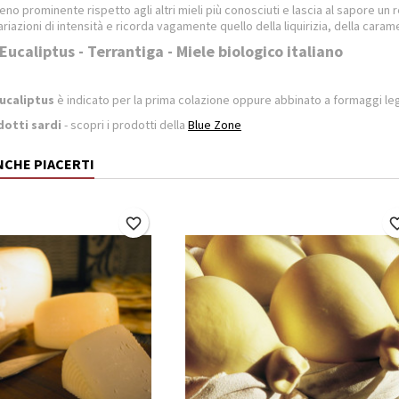
no prominente rispetto agli altri mieli più conosciuti e lascia al sapore u
riazioni di intensità e ricorda vagamente quello della liquirizia, della caram
 Eucaliptus - Terrantiga - Miele biologico italiano
Eucaliptus
è indicato per la prima colazione oppure abbinato a formaggi 
otti sardi
- scopri i prodotti della
Blue Zone
NCHE PIACERTI
favorite_border
favorite_