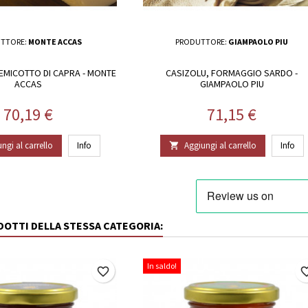
TTORE:
MONTE ACCAS
PRODUTTORE:
GIAMPAOLO PIU
MICOTTO DI CAPRA - MONTE
CASIZOLU, FORMAGGIO SARDO -
ACCAS
GIAMPAOLO PIU
Prezzo
Prezzo
70,19 €
71,15 €
ngi al carrello
Info
Aggiungi al carrello
Info

ODOTTI DELLA STESSA CATEGORIA:
In saldo!
favorite_border
favorite_