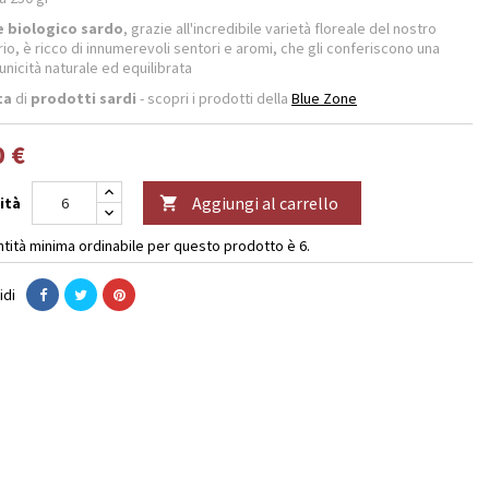
e biologico sardo
, grazie all'incredibile varietà floreale del nostro
rio, è ricco di innumerevoli sentori e aromi, che gli conferiscono una
unicità naturale ed equilibrata
ta
di
prodotti sardi
- scopri i prodotti della
Blue Zone
0 €
Aggiungi al carrello
ità

ntità minima ordinabile per questo prodotto è 6.
idi