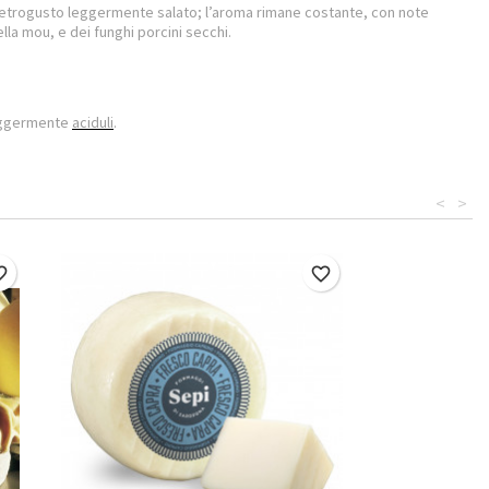
n retrogusto leggermente salato; l’aroma rimane costante, con note
ella mou, e dei funghi porcini secchi.
leggermente
aciduli
.
<
>
border
favorite_border