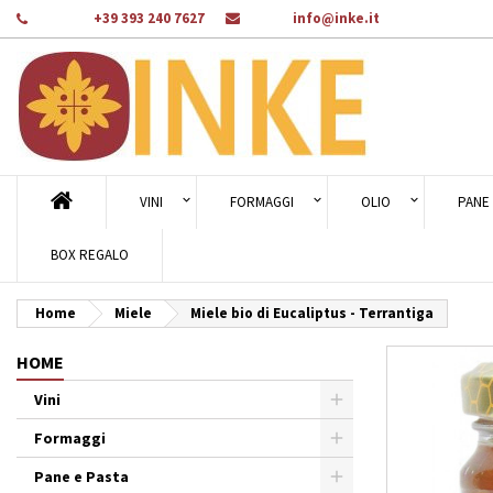
Telefono:
+39 393 240 7627
E-mail:
info@inke.it
Ag
Cr
A
add_circle_outline
Dev
Nom
des
VINI
FORMAGGI
OLIO
PANE 
BOX REGALO
Home
Miele
Miele bio di Eucaliptus - Terrantiga
HOME
Vini
Formaggi
Pane e Pasta