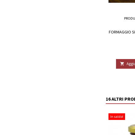
PRODU
FORMAGGIO SE
Aggiu

16 ALTRI PR
In saldo!