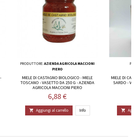
PRODUTTORE:
AZIENDA AGRICOLA MACCIONI
PROD
PIERO
-
MIELE DI CASTAGNO BIOLOGICO - MIELE
MIELE DI CARDO
TOSCANO - VASETTO DA 250 G - AZIENDA
SARDO - VASE
AGRICOLA MACCIONI PIERO
Prezzo
6,88 €
Aggiungi al carrello
Info
Aggiun

