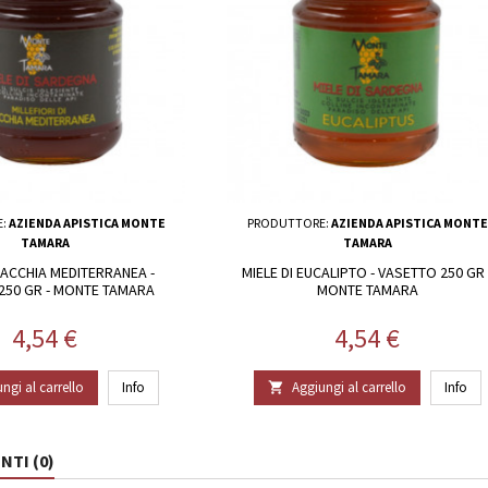
E:
AZIENDA APISTICA MONTE
PRODUTTORE:
AZIENDA APISTICA MONTE
TAMARA
TAMARA
MACCHIA MEDITERRANEA -
MIELE DI EUCALIPTO - VASETTO 250 GR 
250 GR - MONTE TAMARA
MONTE TAMARA
Prezzo
Prezzo
4,54 €
4,54 €
ngi al carrello
Info
Aggiungi al carrello
Info

TI (0)