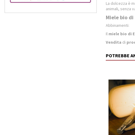
La dolcezza è me
animali, senza va
Miele bio di
Abbinamenti:
Il
miele bio di 
Vendita
di
prod
POTREBBE A