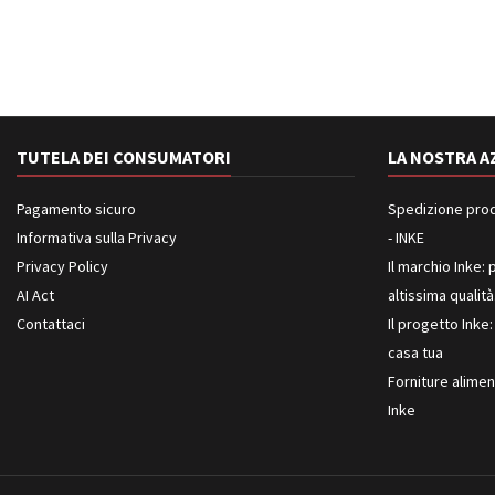
TUTELA DEI CONSUMATORI
LA NOSTRA A
Pagamento sicuro
Spedizione prodot
Informativa sulla Privacy
- INKE
Privacy Policy
Il marchio Inke: p
AI Act
altissima qualità
Contattaci
Il progetto Inke:
casa tua
Forniture aliment
Inke