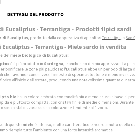
E
DETTAGLI DEL PRODOTTO
di Eucaliptus - Terrantiga - Prodotti tipici sardi
o di Eucaliptus
, prodotto dalla cooperativa di apicoltori
Terrantiga
, a
San 
i Eucaliptus - Terrantiga - Miele sardo in vendita
he del
miele biologico di Eucaliptus
:
iptus
è il più prodotto in
Sardegna
, e anche uno dei più apprezzati. La pian
r bonificare le zone più paludose; l'
Eucaliptus
ebbe un periodo di larga di
ali che favorinoscono invece l'innesto di specie autoctone e meno invasive. O
fiorire all'inizio dell'estate, producendo una notevolissima quantità di netta
lipto bio
ha un colore ambrato con tonalità più o meno scure in base al peri
pida e piuttosto compatta, con cristalli fini e di medie dimensioni. Durante 
o sino a stabilizzarsi su una colorazione tendente all’avorio.
nso di questo
miele
è intenso, molto caratteristico e ricorda molto quello dei 
umo riempia tutto l’ambiente con una forte intensità aromatica.