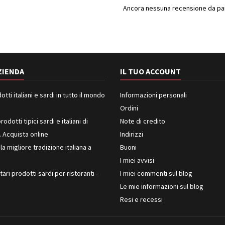
Ancora nessuna recensione da part
ZIENDA
IL TUO ACCOUNT
ti italiani e sardi in tutto il mondo
Informazioni personali
Ordini
rodotti tipici sardi e italiani di
Note di credito
. Acquista online
Indirizzi
 la migliore tradizione italiana a
Buoni
I miei avvisi
ari prodotti sardi per ristoranti -
I miei commenti sul blog
Le mie informazioni sul blog
Resi e recessi