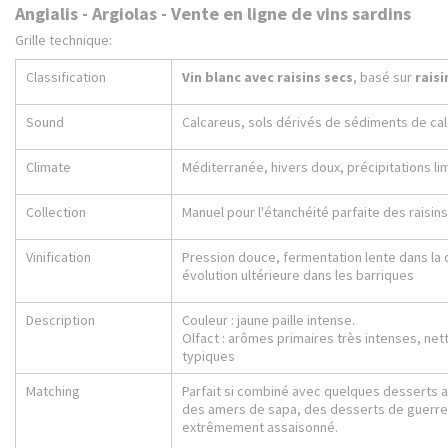
Angialis - Argiolas - Vente en ligne de vins sardins
Grille technique:
Classification
Vin blanc avec raisins secs
, basé sur
raisi
Sound
Calcareus, sols dérivés de sédiments de cal
Climate
Méditerranée, hivers doux, précipitations li
Collection
Manuel pour l'étanchéité parfaite des raisins
Vinification
Pression douce, fermentation lente dans la c
évolution ultérieure dans les barriques
Description
Couleur : jaune paille intense.
Olfact : arômes primaires très intenses, n
typiques
Matching
Parfait si combiné avec quelques desserts 
des amers de sapa, des desserts de guerre
extrêmement assaisonné.