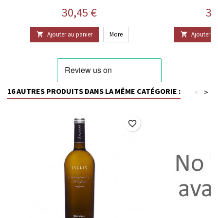
Prix
Pr
30,45 €
31
Ajouter au panier
More
Ajouter au


16 AUTRES PRODUITS DANS LA MÊME CATÉGORIE :
<
>
favorite_border