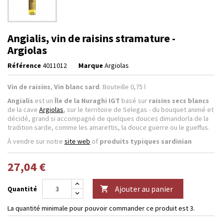
Angialis, vin de raisins stramature -
Argiolas
Référence
4011012
Marque
Argiolas
Vin de raisins
,
Vin blanc sard
. Bouteille 0,75 l
Angialis
est un
Île de la Nuraghi IGT
basé sur
raisins secs blancs
de la cave
Argiolas
, sur le territoire de Selegas - du bouquet animé et
décidé, grand si accompagné de quelques douces dimandorla de la
tradition sarde, comme les amarettis, la douce guerre ou le gueffus.
À vendre sur notre
site web
of
produits typiques sardinian
27,04 €
Ajouter au panier
Quantité

La quantité minimale pour pouvoir commander ce produit est 3.