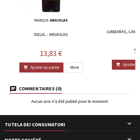
MARQUE:
ARGIOLAS
LUNDARAS, CANN
ISELIS..- ARGIOLAS
Pr
9
Prix
13,83 €
Ajouter au

Ajouter au panier
More

COMMENTAIRES (0)
Aucun avis n'a été publié pour le moment.

TUTELA DEI CONSUMATORI

NOTRE SOCIÉTÉ