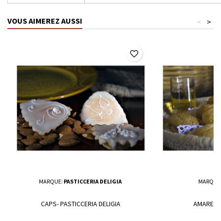
VOUS AIMEREZ AUSSI
<
>
favorite_border
MARQUE:
PASTICCERIA DELIGIA
MARQUE
CAPS- PASTICCERIA DELIGIA
AMARETTI