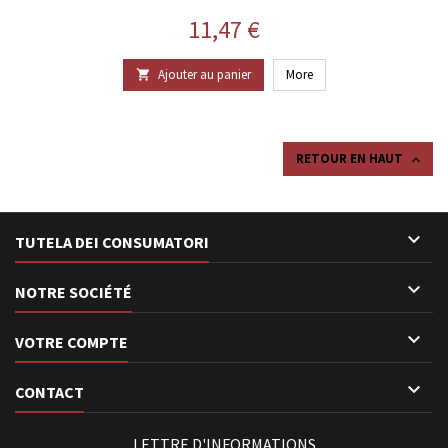
Prix
11,47 €
Ajouter au panier
More

RETOUR EN HAUT


TUTELA DEI CONSUMATORI

NOTRE SOCIÉTÉ

VOTRE COMPTE

CONTACT
LETTRE D'INFORMATIONS