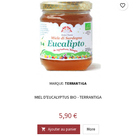
favorite_border
MARQUE:
TERRANTIGA
MIEL D'EUCALYPTUS BIO - TERRANTIGA
Prix
5,90 €
Ajouter au panier
More
