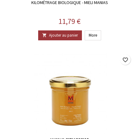
KILOMÉTRAGE BIOLOGIQUE - MIELI MANIAS
Prix
11,79 €
Ajouter au panier
More

favorite_border