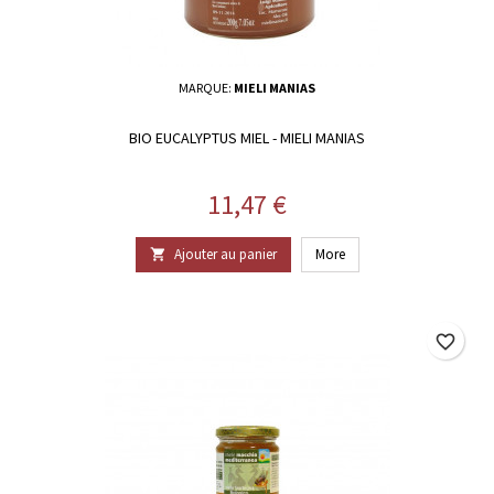
MARQUE:
MIELI MANIAS
BIO EUCALYPTUS MIEL - MIELI MANIAS
Prix
11,47 €
Ajouter au panier
More

favorite_border