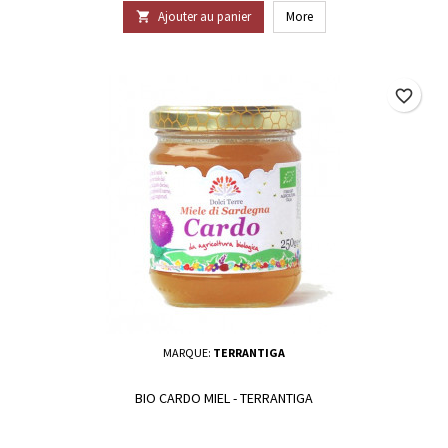
Ajouter au panier
More

favorite_border
MARQUE:
TERRANTIGA
BIO CARDO MIEL - TERRANTIGA