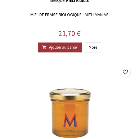
MARQUE:
MIELI MANIAS
MIEL DE FRAISE BIOLOGIQUE - MIELI MANIAS
Prix
21,70 €
Ajouter au panier
More

favorite_border