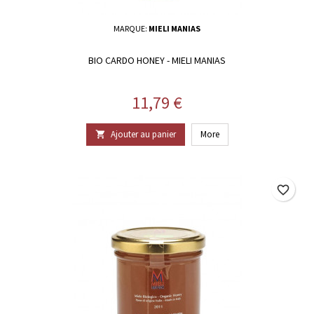
MARQUE:
MIELI MANIAS
BIO CARDO HONEY - MIELI MANIAS
Prix
11,79 €
Ajouter au panier
More

favorite_border