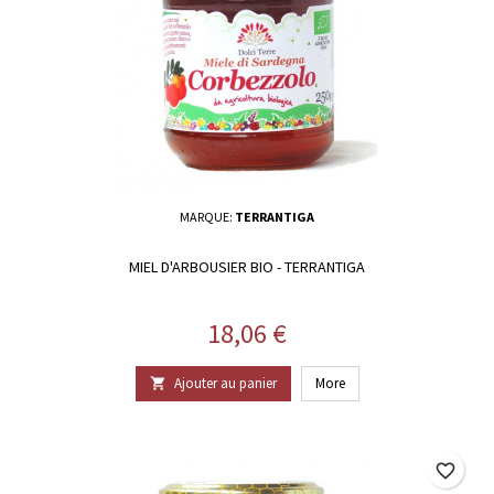
MARQUE:
TERRANTIGA
MIEL D'ARBOUSIER BIO - TERRANTIGA
Prix
18,06 €
Ajouter au panier
More

favorite_border