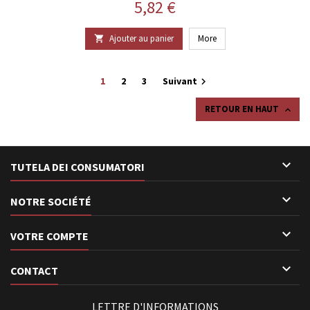
Prix
5,82 €
Ajouter au panier
More

1
2
3
Suivant

RETOUR EN HAUT


TUTELA DEI CONSUMATORI

NOTRE SOCIÉTÉ

VOTRE COMPTE

CONTACT
LETTRE D'INFORMATIONS