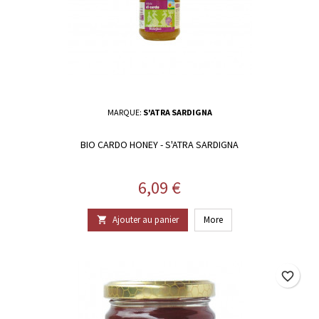
MARQUE:
S'ATRA SARDIGNA
BIO CARDO HONEY - S'ATRA SARDIGNA
Prix
6,09 €
Ajouter au panier
More

favorite_border