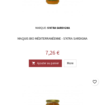
MARQUE:
S'ATRA SARDIGNA
MAQUIS BIO MÉDITERRANÉENNE - S'ATRA SARDIGNA
Prix
7,26 €
Ajouter au panier
More

favorite_border