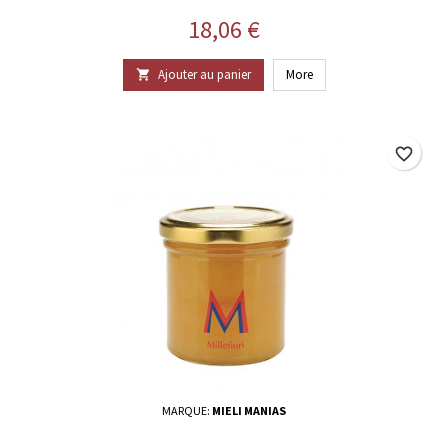
Prix
18,06 €
Ajouter au panier
More

favorite_border
MARQUE:
MIELI MANIAS