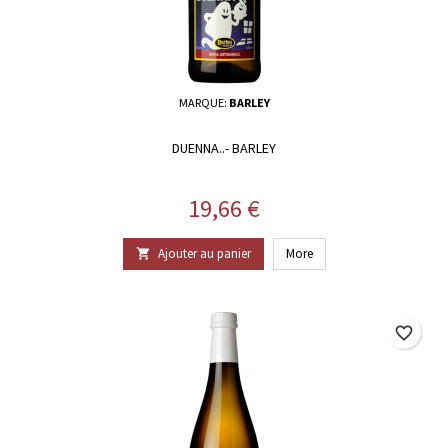
MARQUE:
BARLEY
DUENNA..- BARLEY
Prix
19,66 €
Ajouter au panier
More

favorite_border