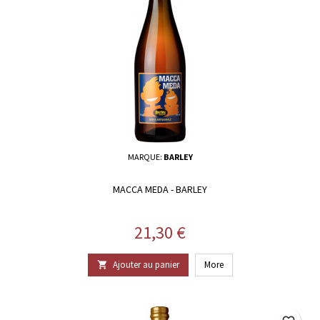
MARQUE:
BARLEY
MACCA MEDA - BARLEY
Prix
21,30 €
Ajouter au panier
More
