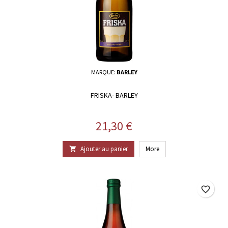
MARQUE:
BARLEY
FRISKA- BARLEY
Prix
21,30 €
Ajouter au panier
More

favorite_border