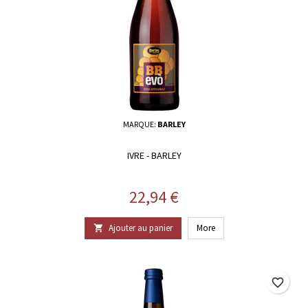
MARQUE:
BARLEY
IVRE - BARLEY
Prix
22,94 €
Ajouter au panier
More

favorite_border