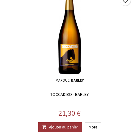
favorite_border
MARQUE:
BARLEY
TOCCADIBO - BARLEY
Prix
21,30 €
Ajouter au panier
More
