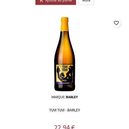
Ajouter au panier
More

favorite_border
MARQUE:
BARLEY
TUVI TUVI - BARLEY
Prix
22,94 €