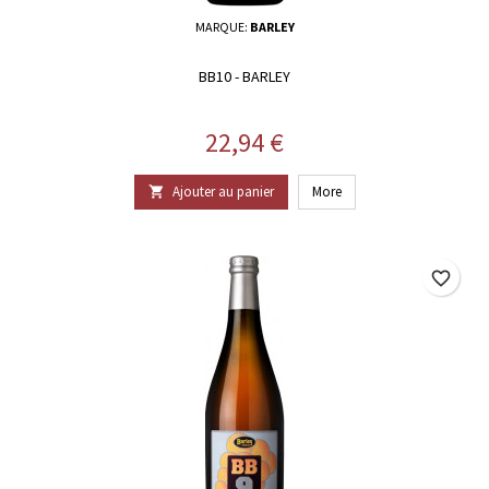
MARQUE:
BARLEY
BB10 - BARLEY
Prix
22,94 €
Ajouter au panier
More

favorite_border