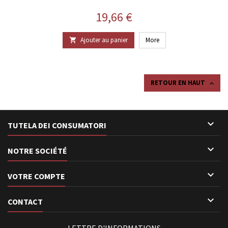
Prix
19,66 €
Ajouter au panier
More

RETOUR EN HAUT


TUTELA DEI CONSUMATORI

NOTRE SOCIÉTÉ

VOTRE COMPTE

CONTACT
LETTRE D'INFORMATIONS