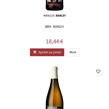
MARQUE:
BARLEY
BB9 - BARLEY
Prix
18,44 €
Ajouter au panier
More

favorite_border