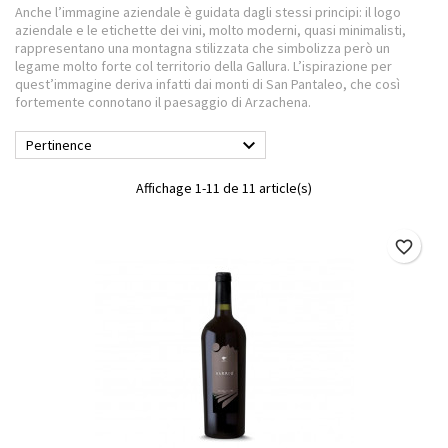
Anche l’immagine aziendale è guidata dagli stessi principi: il logo
aziendale e le etichette dei vini, molto moderni, quasi minimalisti,
rappresentano una montagna stilizzata che simbolizza però un
legame molto forte col territorio della Gallura. L’ispirazione per
quest’immagine deriva infatti dai monti di San Pantaleo, che così
fortemente connotano il paesaggio di Arzachena.

Pertinence
Affichage 1-11 de 11 article(s)
favorite_border