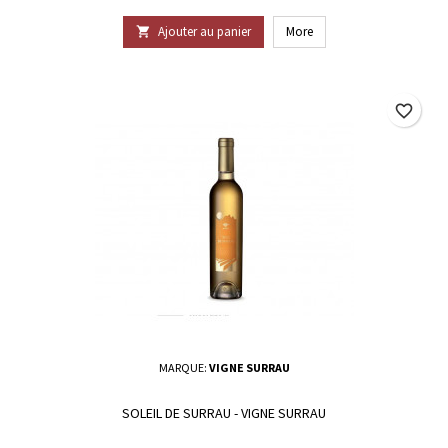
Ajouter au panier
More

favorite_border
MARQUE:
VIGNE SURRAU
SOLEIL DE SURRAU - VIGNE SURRAU