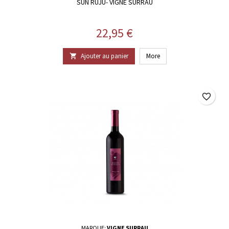
SUN RUJU- VIGNE SURRAU
Prix
22,95 €
Ajouter au panier
More

favorite_border
MARQUE:
VIGNE SURRAU