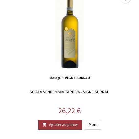
MARQUE:
VIGNE SURRAU
SCIALA VENDEMMIA TARDIVA - VIGNE SURRAU
Prix
26,22 €
Ajouter au panier
More
