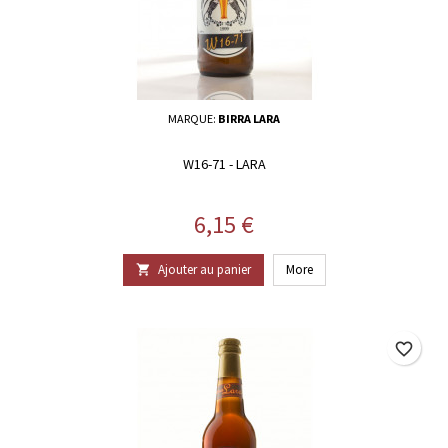
MARQUE:
BIRRA LARA
W16-71 - LARA
Prix
6,15 €
Ajouter au panier
More

favorite_border