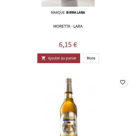
MARQUE:
BIRRA LARA
MORETTA - LARA
Prix
6,15 €
Ajouter au panier
More

favorite_border