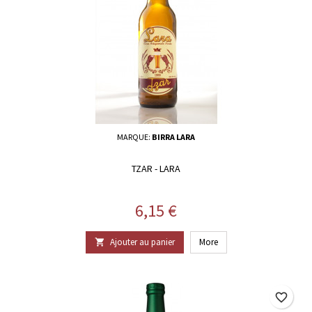
MARQUE:
BIRRA LARA
TZAR - LARA
Prix
6,15 €
Ajouter au panier
More

favorite_border