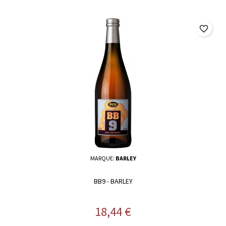
favorite_border
MARQUE:
BARLEY
BB9 - BARLEY
Prix
18,44 €