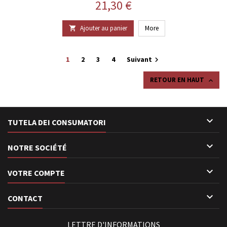
Prix
21,30 €
Ajouter au panier
More

1
2
3
4
Suivant

RETOUR EN HAUT


TUTELA DEI CONSUMATORI

NOTRE SOCIÉTÉ

VOTRE COMPTE

CONTACT
LETTRE D'INFORMATIONS