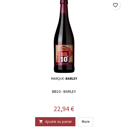
favorite_border
MARQUE:
BARLEY
BB10 - BARLEY
Prix
22,94 €
Ajouter au panier
More
