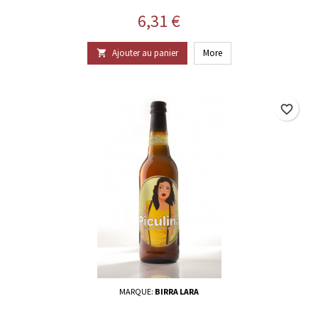
Prix
6,31 €
Ajouter au panier
More

favorite_border
MARQUE:
BIRRA LARA