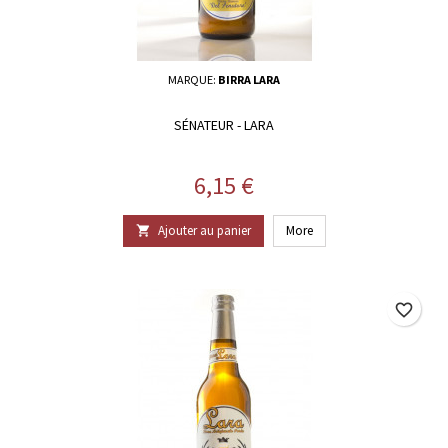
MARQUE:
BIRRA LARA
SÉNATEUR - LARA
Prix
6,15 €
Ajouter au panier
More

favorite_border