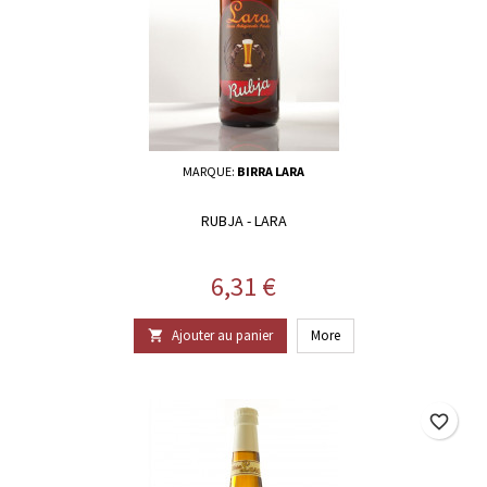
MARQUE:
BIRRA LARA
RUBJA - LARA
Prix
6,31 €
Ajouter au panier
More

favorite_border