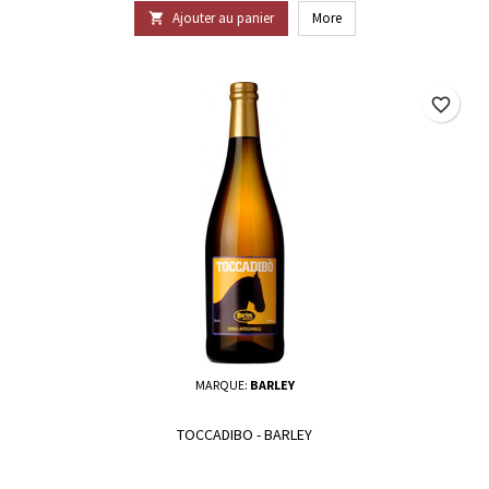
Ajouter au panier
More

favorite_border
MARQUE:
BARLEY
TOCCADIBO - BARLEY