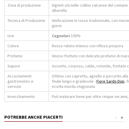
Zona di produzione
Vigneti siti nelle colline calcaree del comune
alberello
Tecnica di Produzione
Vinificazione in rosso tradizionale, con mace
giorni
Uve
Cagnulari
100%
Colore
Rosso rubino intenso con riflessi porpora
Profumo
Vinoso fruttato con delicato profumo di mac
Sapore
Asciutto, corposo, caldo, rotondo, fruttato co
Accostamenti
Ottimo con capretto, agnello e porcetto alla s
gastronomici e
finale lungo e gradevole -
Fiore Sardo Dop
, f
servizio
ricotta mustìa stagionata
Invecchiamento
Può maturare bene per oltre cinque sei anni
POTREBBE ANCHE PIACERTI
<
>