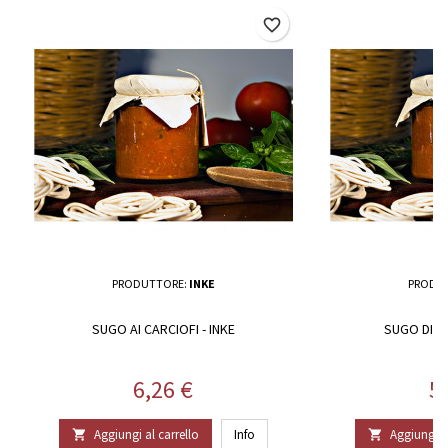
favorite_border
PRODUTTORE:
INKE
PRODU
SUGO AI CARCIOFI - INKE
SUGO DI C
Prezzo
P
6,26 €
5
Aggiungi al carrello
Info
Aggiungi al

