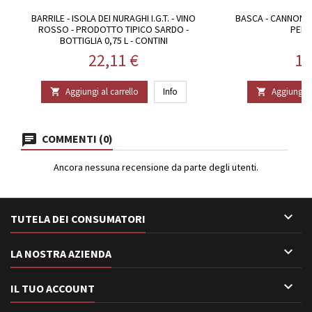
BARRILE - ISOLA DEI NURAGHI I.G.T. - VINO
BASCA - CANNONAU
ROSSO - PRODOTTO TIPICO SARDO -
PEDR
BOTTIGLIA 0,75 L - CONTINI
Prezzo
Pr
22,11 €
13
Aggiungi al carrello
Info
Aggiungi al


COMMENTI (0)
Ancora nessuna recensione da parte degli utenti.

TUTELA DEI CONSUMATORI

LA NOSTRA AZIENDA

IL TUO ACCOUNT