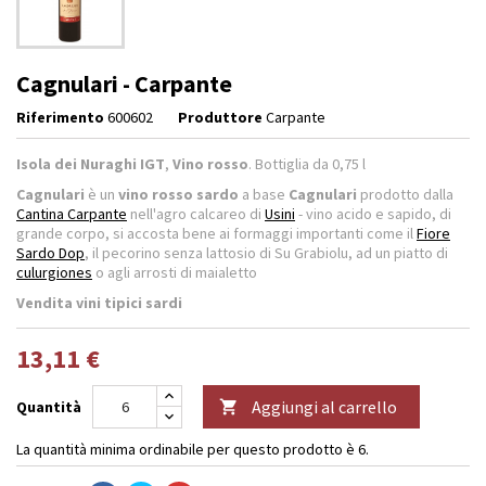
Cagnulari - Carpante
Riferimento
600602
Produttore
Carpante
Isola dei Nuraghi IGT
,
Vino rosso
. Bottiglia da 0,75 l
Cagnulari
è un
vino rosso sardo
a base
Cagnulari
prodotto dalla
Cantina Carpante
nell'agro calcareo di
Usini
- vino acido e sapido, di
grande corpo, si accosta bene ai formaggi importanti come il
Fiore
Sardo Dop
, il pecorino senza lattosio di Su Grabiolu, ad un piatto di
culurgiones
o agli arrosti di maialetto
Vendita
vini tipici sardi
13,11 €
Aggiungi al carrello
Quantità

La quantità minima ordinabile per questo prodotto è 6.