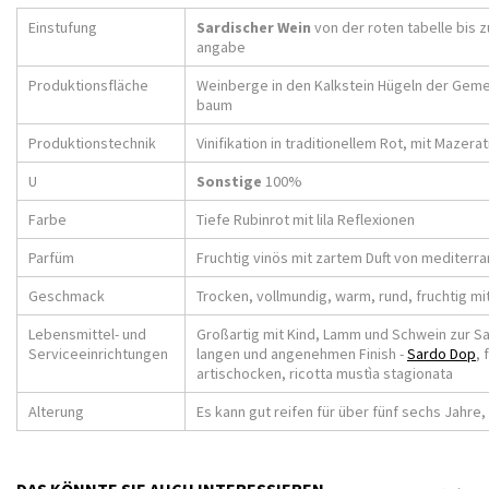
Einstufung
Sardischer Wein
von der roten tabelle bis 
angabe
Produktionsfläche
Weinberge in den Kalkstein Hügeln der Gem
baum
Produktionstechnik
Vinifikation in traditionellem Rot, mit Mazera
U
Sonstige
100%
Farbe
Tiefe Rubinrot mit lila Reflexionen
Parfüm
Fruchtig vinös mit zartem Duft von mediter
Geschmack
Trocken, vollmundig, warm, rund, fruchtig mi
Lebensmittel- und
Großartig mit Kind, Lamm und Schwein zur Sa
Serviceeinrichtungen
langen und angenehmen Finish -
Sardo Dop
, 
artischocken, ricotta mustìa stagionata
Alterung
Es kann gut reifen für über fünf sechs Jahre
DAS KÖNNTE SIE AUCH INTERESSIEREN