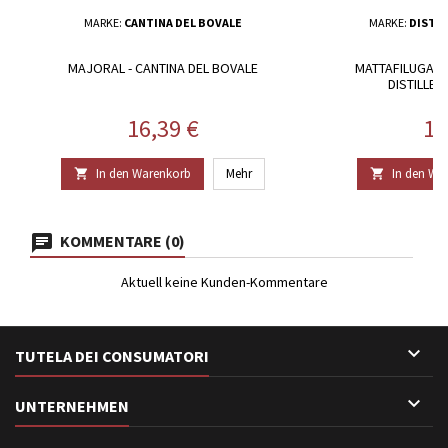
MARKE:
CANTINA DEL BOVALE
MARKE:
DISTIL
MAJORAL - CANTINA DEL BOVALE
MATTAFILUGA, F
DISTILLER
Preis
Pr
16,39 €
16
In den Warenkorb
Mehr
In den Wa


KOMMENTARE (0)
Aktuell keine Kunden-Kommentare

TUTELA DEI CONSUMATORI

UNTERNEHMEN