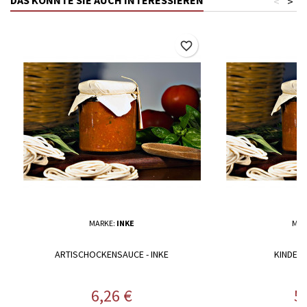
<
>
favorite_border
MARKE:
INKE
MAR
ARTISCHOCKENSAUCE - INKE
KINDERS
Preis
Pr
6,26 €
5