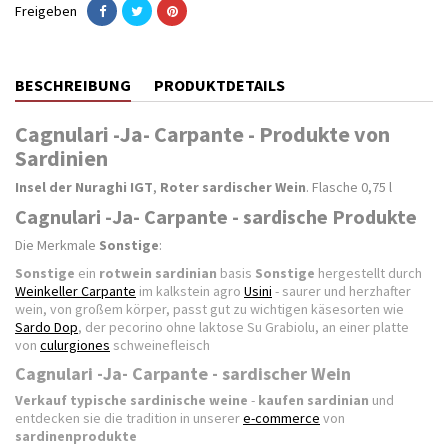
Freigeben
BESCHREIBUNG
PRODUKTDETAILS
Cagnulari -Ja- Carpante - Produkte von
Sardinien
Insel der Nuraghi IGT
,
Roter sardischer Wein
. Flasche 0,75 l
Cagnulari -Ja- Carpante - sardische Produkte
Die Merkmale
Sonstige
:
Sonstige
ein
rotwein sardinian
basis
Sonstige
hergestellt durch
Weinkeller Carpante
im kalkstein agro
Usini
- saurer und herzhafter
wein, von großem körper, passt gut zu wichtigen käsesorten wie
Sardo Dop
, der pecorino ohne laktose Su Grabiolu, an einer platte
von
culurgiones
schweinefleisch
Cagnulari -Ja- Carpante - sardischer Wein
Verkauf
typische sardinische weine
-
kaufen sardinian
und
entdecken sie die tradition in unserer
e-commerce
von
sardinenprodukte