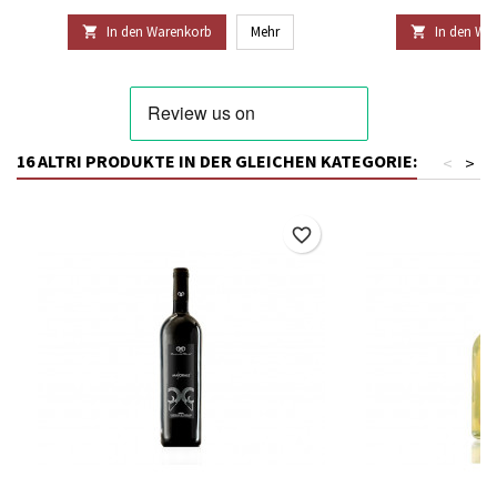
In den Warenkorb
Mehr
In den Wa


16 ALTRI PRODUKTE IN DER GLEICHEN KATEGORIE:
<
>
favorite_border