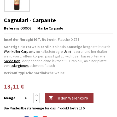
Cagnulari - Carpante
Referenz
600602
Marke
Carpante
Insel der Nuraghi IGT
,
Rotwein
. Flasche 0,75 l
Sonstige
ein
rotwein sardinian
basis
Sonstige
hergestellt durch
Weinkeller Carpante
im kalkstein agro
Usini
- saurer und herzhafter
wein, von großem körper, passt gut zu wichtigen käsesorten wie
Sardo Dop
, der pecorino ohne laktose Su Grabiolu, an einer platte
von
culurgiones
schweinefleisch
Verkauf
typische sardinische weine
13,11 €
In den Warenkorb
Menge

Die Mindestbestellmenge für das Produkt beträgt 6.