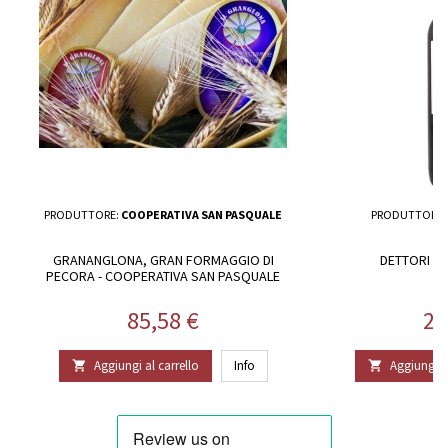
PRODUTTORE:
COOPERATIVA SAN PASQUALE
PRODUTTORE:
GRANANGLONA, GRAN FORMAGGIO DI
DETTORI BI
PECORA - COOPERATIVA SAN PASQUALE
Prezzo
Pr
85,58 €
21
Aggiungi al carrello
Info
Aggiungi al

