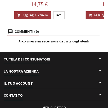
Prezzo
Pr
14,75 €
12
Aggiungi al carrello
Info
Aggiungi al


COMMENTI (0)
Ancora nessuna recensione da parte degli utenti.

TUTELA DEI CONSUMATORI

LA NOSTRA AZIENDA

IL TUO ACCOUNT

CONTATTO
NEWSLETTER