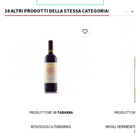
16 ALTRI PRODOTTI DELLA STESSA CATEGORIA:
<
>
favorite_border
PRODUTTORE:
U-TABARKA
PRODUTTORE:
ROUSSOU U-TABARKA
MYALI VERMENTINO
CA