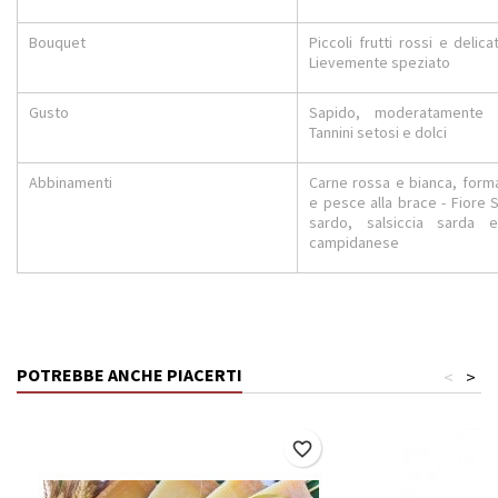
Bouquet
Piccoli frutti rossi e delic
Lievemente speziato
Gusto
Sapido, moderatamente 
Tannini setosi e dolci
Abbinamenti
Carne rossa e bianca, form
e pesce alla brace - Fiore
sardo, salsiccia sarda e
campidanese
POTREBBE ANCHE PIACERTI
<
>
favorite_border