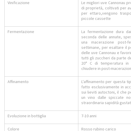
Vinificazione
Le migliori uve Cannonau pro
di proprietà, coltivati per 
per ettaro,vengono traspo
piccole cassette
Fermentazione
La fermentazione dura dai
seconda delle annate, spe
una macerazione post-fe
settimane, per esaltare il 
delle uve Cannonau e favori
tutti gli zuccheri da parte dei
20° C di temperatura in 
chiudere in post-macerazion
Affinamento
L'affinamento per questa tip
fatto esclusivamente in acc
sui lieviti autoctoni, il che
un vino dalle spiccate no
straordinaria sapidità gustat
Evoluzione in bottiglia
7-10 anni
Colore
Rosso rubino carico