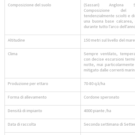
Composizione del suolo
(Sassari) Anglona Sa
Composizione del s
tendenzialmente sciolti e 
una buona base calcarea, 
durante tutto l'arco dell'ann
Altitudine
150 metri sul livello del mare
Clima
Sempre ventilato, tempera
con decise escursioni termic
notte, mai particolarmente
mitigato dalle correnti mari
Produzione per ettaro
70-80 q.li/ha
Forma di allevamento
Cordone speronato
Densità di impianto
4000 piante /ha
Data di raccolta
Seconda settimana di Sett