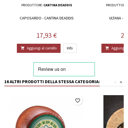
PRODUTTORE:
CANTINA DEADDIS
PRODUTTORE:
CAPOSARDO - CANTINA DEADDIS
ULTANA - C
Prezzo
Pr
17,93 €
26
Aggiungi al carrello
Info
Aggiungi al


16 ALTRI PRODOTTI DELLA STESSA CATEGORIA:
<
>
favorite_border