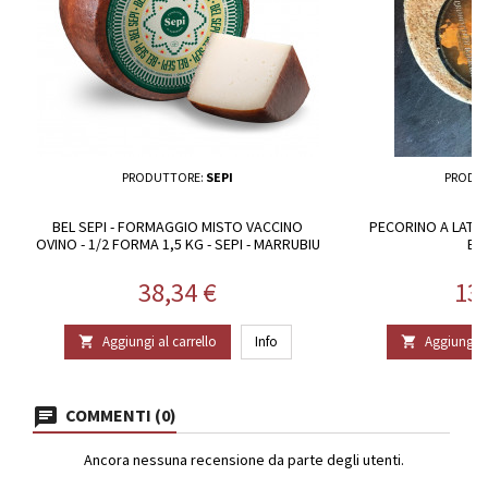
PRODUTTORE:
SEPI
PRODU
BEL SEPI - FORMAGGIO MISTO VACCINO
PECORINO A LATTE
OVINO - 1/2 FORMA 1,5 KG - SEPI - MARRUBIU
BA
Prezzo
Pr
38,34 €
13
Aggiungi al carrello
Info
Aggiungi al


COMMENTI (0)
Ancora nessuna recensione da parte degli utenti.