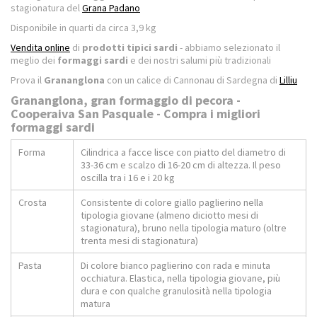
stagionatura del
Grana Padano
Disponibile in quarti da circa 3,9 kg
Vendita online
di
prodotti tipici sardi
- abbiamo selezionato il
meglio dei
formaggi sardi
e dei nostri salumi più tradizionali
Prova il
Grananglona
con un calice di Cannonau di Sardegna di
Lilliu
Grananglona, gran formaggio di pecora -
Cooperaiva San Pasquale - Compra i migliori
formaggi sardi
Forma
Cilindrica a facce lisce con piatto del diametro di
33-36 cm e scalzo di 16-20 cm di altezza. Il peso
oscilla tra i 16 e i 20 kg
Crosta
Consistente di colore giallo paglierino nella
tipologia giovane (almeno diciotto mesi di
stagionatura), bruno nella tipologia maturo (oltre
trenta mesi di stagionatura)
Pasta
Di colore bianco paglierino con rada e minuta
occhiatura. Elastica, nella tipologia giovane, più
dura e con qualche granulosità nella tipologia
matura