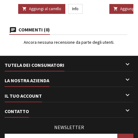
Aggiungi al carrello
Info
Aggiungi al


COMMENTI (0)
Ancora nessuna recensione da parte degli utenti.

TUTELA DEI CONSUMATORI

LA NOSTRA AZIENDA

IL TUO ACCOUNT

CONTATTO
NEWSLETTER