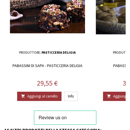
PRODUTTORE:
PASTICCERIA DELIGIA
PRODUTTO
PABASSINI DI SAPA - PASTICCERIA DELIGIA
PABASSINI
Prezzo
Pr
29,55 €
30
Aggiungi al carrello
Info
Aggiungi al


16 ALTRI PRODOTTI DELLA STESSA CATEGORIA: