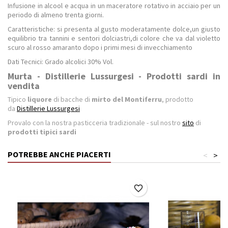
Infusione in alcool e acqua in un maceratore rotativo in acciaio per un
periodo di almeno trenta giorni.
Caratteristiche: si presenta al gusto moderatamente dolce,un giusto
equilibrio tra tannini e sentori dolciastri,di colore che va dal violetto
scuro al rosso amaranto dopo i primi mesi di invecchiamento
Dati Tecnici: Grado alcolici 30% Vol.
Murta - Distillerie Lussurgesi - Prodotti sardi in
vendita
Tipico
liquore
di bacche di
mirto del Montiferru
, prodotto
da
Distillerie Lussurgesi
Provalo con la nostra pasticceria tradizionale - sul nostro
sito
di
prodotti tipici sardi
POTREBBE ANCHE PIACERTI
<
>
favorite_border