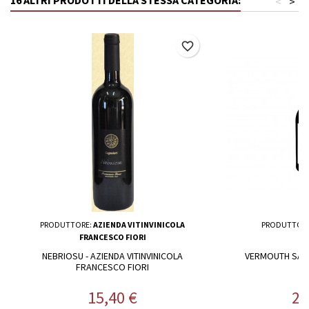
<
>
favorite_border
PRODUTTORE:
AZIENDA VITINVINICOLA
PRODUTTOR
FRANCESCO FIORI
NEBRIOSU - AZIENDA VITINVINICOLA
VERMOUTH SARD
FRANCESCO FIORI
Prezzo
Pr
15,40 €
24