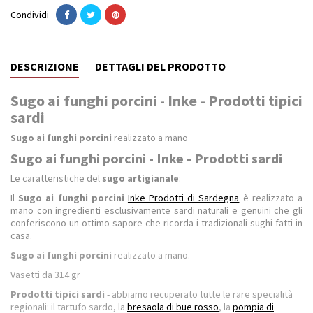
Condividi
DESCRIZIONE
DETTAGLI DEL PRODOTTO
Sugo ai funghi porcini - Inke - Prodotti tipici
sardi
Sugo ai funghi porcini
realizzato a mano
Sugo ai funghi porcini - Inke - Prodotti sardi
Le caratteristiche del
sugo artigianale
:
Il
Sugo ai funghi porcini
Inke Prodotti di Sardegna
è realizzato a
mano con ingredienti esclusivamente sardi naturali e genuini che gli
conferiscono un ottimo sapore che ricorda i tradizionali sughi fatti in
casa.
Sugo ai funghi porcini
realizzato a mano.
Vasetti da
314 gr
Prodotti tipici sardi
- abbiamo recuperato tutte le rare specialità
regionali: il tartufo sardo, la
bresaola di bue rosso
, la
pompia di