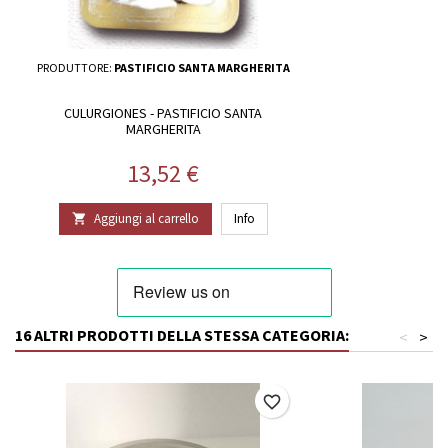
PRODUTTORE:
PASTIFICIO SANTA MARGHERITA
CULURGIONES - PASTIFICIO SANTA
MARGHERITA
Prezzo
13,52 €
Aggiungi al carrello
Info

16 ALTRI PRODOTTI DELLA STESSA CATEGORIA:
<
>
favorite_border