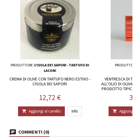
PRODUTTORE:
L'ISOLA DEI SAPORI - TARTUFO DI
PRODUTTORE
LACONI
CREMA DI OLIVE CON TARTUFO NERO ESTIVO -
VENTRESCA DI T
L'ISOLA DEI SAPORI
ALL’OLIO DI OLIVA 
PRODOTTO TIPICO S
Prezzo
Pr
12,72 €
31
Aggiungi al carrello
Info
Aggiungi al


COMMENTI (0)