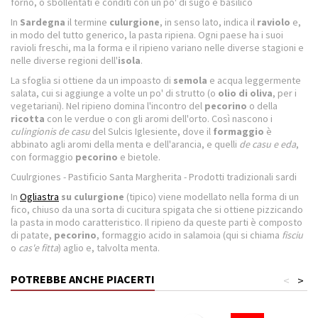
forno, o sbollentati e conditi con un po' di sugo e basilico
In
Sardegna
il termine
culurgione
, in senso lato, indica il
raviolo
e,
in modo del tutto generico, la pasta ripiena. Ogni paese ha i suoi
ravioli freschi, ma la forma e il ripieno variano nelle diverse stagioni e
nelle diverse regioni dell'
isola
.
La sfoglia si ottiene da un impoasto di
semola
e acqua leggermente
salata, cui si aggiunge a volte un po' di strutto (o
olio di oliva
, per i
vegetariani). Nel ripieno domina l'incontro del
pecorino
o della
ricotta
con le verdue o con gli aromi dell'orto. Così nascono i
culingionis de casu
del Sulcis Iglesiente, dove il
formaggio
è
abbinato agli aromi della menta e dell'arancia, e quelli
de casu e eda
,
con formaggio
pecorino
e bietole.
Cuulrgiones - Pastificio Santa Margherita - Prodotti tradizionali sardi
In
Ogliastra
su culurgione
(tipico) viene modellato nella forma di un
fico, chiuso da una sorta di cucitura spigata che si ottiene pizzicando
la pasta in modo caratteristico. Il ripieno da queste parti è composto
di patate,
pecorino
, formaggio acido in salamoia (qui si chiama
fisciu
o
cas'e fitta
) aglio e, talvolta menta.
POTREBBE ANCHE PIACERTI
<
>