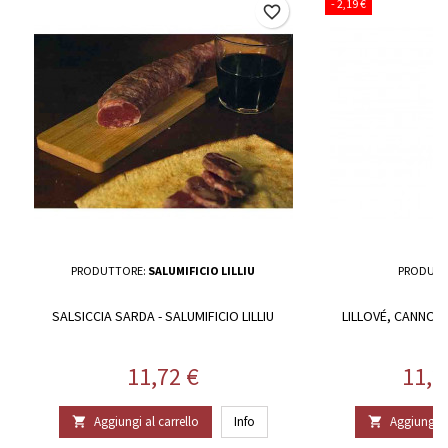
- 2,19 €
favorite_border
PRODUTTORE:
SALUMIFICIO LILLIU
PRODUTT
SALSICCIA SARDA - SALUMIFICIO LILLIU
LILLOVÉ, CANNON
G
Prezzo
Prez
11,72 €
11,2
Aggiungi al carrello
Info
Aggiungi al

