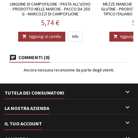
LINGUINE DI CAMPOFILONE - PASTA ALL’UOVO
MEZZE MANICHE CL
- PRODOTTO NELLE MARCHE - PACCO DA 250
GLUTINE - PRODOTT
G - MARCOZZI DI CAMPOFLIONE
TIPICO ITALIANO - 
Prezzo
P
5,74 €
5
Aggiungi al carrello
Info
Aggiungi al


COMMENTI (0)
Ancora nessuna recensione da parte degli utenti.

TUTELA DEI CONSUMATORI

LA NOSTRA AZIENDA

IL TUO ACCOUNT