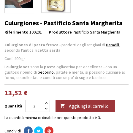
Culurgiones - Pastificio Santa Margherita
Riferimento
100201
Produttore
Pastificio Santa Margherita
Culurgiones di pasta fresca
- prodotti dagli artigiani di
Baradili
,
secondo l'antica
ricetta sarda
Conf. 400 gr
I
culurgiones
sono la
pasta
ogliastrina per eccellenza - con un
gustoso ripieno di
pecorino
, patate e menta, si possono cucinare al
forno, o sbollentati e conditi con un po' di sugo e basilico
13,52 €
Aggiungi al carrello
Quantità

La quantità minima ordinabile per questo prodotto è 3.
Condividi