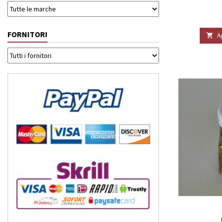
FORNITORI
A
