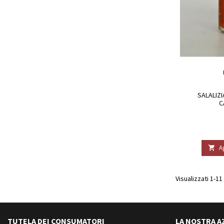
SALALIZI
C
A

Visualizzati 1-11 
TUTELA DEI CONSUMATORI
LA NOSTRA A