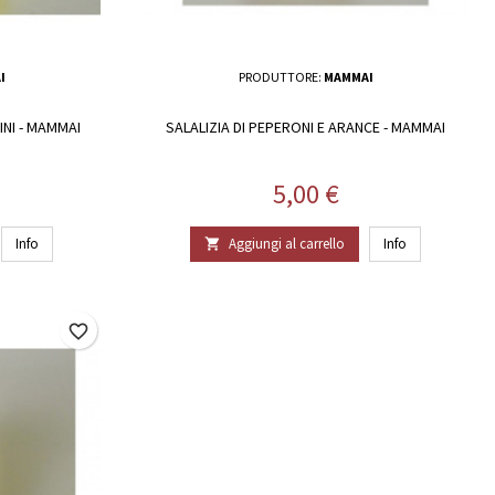
I
PRODUTTORE:
MAMMAI
INI - MAMMAI
SALALIZIA DI PEPERONI E ARANCE - MAMMAI
Prezzo
5,00 €
Info
Aggiungi al carrello
Info

favorite_border