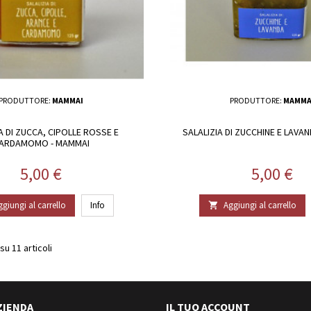
PRODUTTORE:
MAMMAI
PRODUTTORE:
MAMMA
A DI ZUCCA, CIPOLLE ROSSE E
SALALIZIA DI ZUCCHINE E LAVA
ARDAMOMO - MAMMAI
Prezzo
Prezzo
5,00 €
5,00 €
ggiungi al carrello
Info
Aggiungi al carrello

su 11 articoli
ZIENDA
IL TUO ACCOUNT