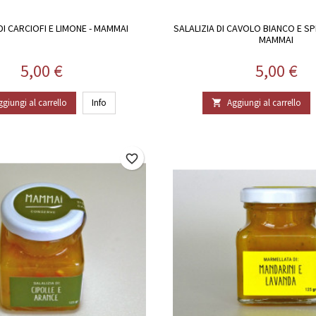
DI CARCIOFI E LIMONE - MAMMAI
SALALIZIA DI CAVOLO BIANCO E SPE
MAMMAI
Prezzo
Prezzo
5,00 €
5,00 €
ggiungi al carrello
Info
Aggiungi al carrello

favorite_border