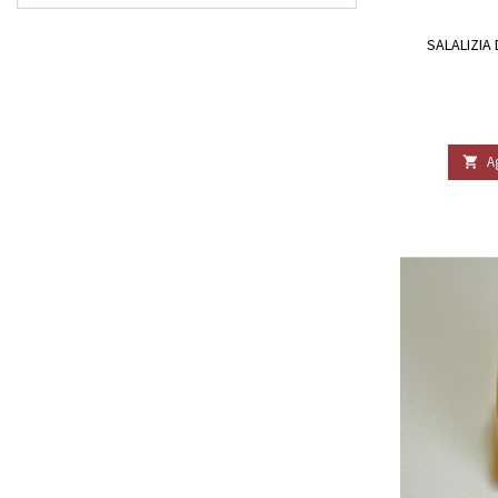
SALALIZIA 
A
