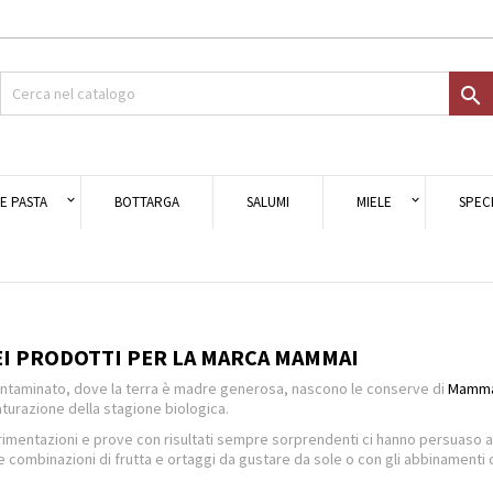
giungi alla lista dei desideri
modalTitle))
ea lista dei desideri
ccedi

Crea nuova lista
onfirmMessage))
i avere effettuato l'accesso per salvare dei prodotti nella tua lista dei
e lista dei desideri
ideri.
((cancelText))
((modalDeleteText)
E PASTA
BOTTARGA
SALUMI
MIELE
SPECI
Annulla
Acced
Annulla
Crea lista dei desider
EI PRODOTTI PER LA MARCA MAMMAI
ontaminato, dove la terra è madre generosa, nascono le conserve di
Mamma
turazione della stagione biologica.
erimentazioni e prove con risultati sempre sorprendenti ci hanno persuaso 
te combinazioni di frutta e ortaggi da gustare da sole o con gli abbinamenti c