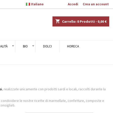

Italiano
Benvenuto,
Accedi
o
Crea un account
×
×
×
×
shopping_cart
Carrello:
0
Prodotti - 0,00 €
)
ALITÀ
BIO
DOLCI
HORECA
i
i
i
, realizzate unicamente con prodotti sardi e locali, raccolti durante la
a condividere le nostre ricette di marmellate, confetture, composte e
onsigliati.