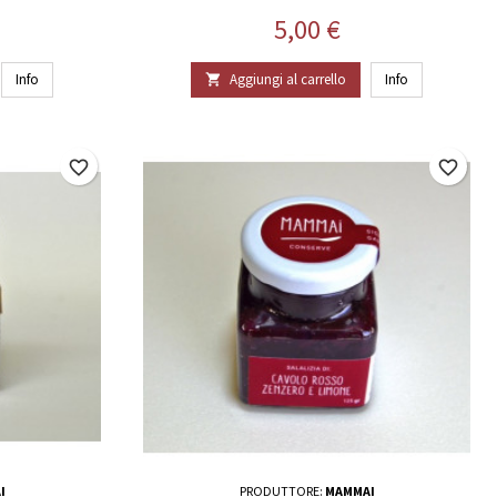
Prezzo
5,00 €
Info
Aggiungi al carrello
Info

favorite_border
favorite_border
I
PRODUTTORE:
MAMMAI