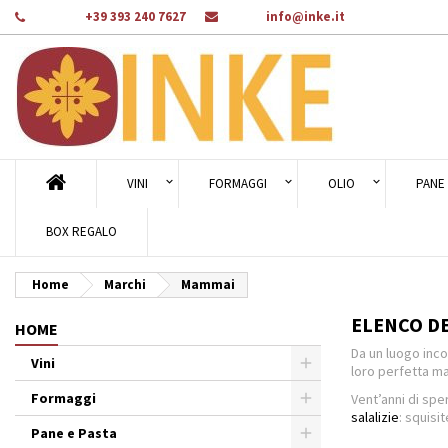
Telefono:
+39 393 240 7627
E-mail:
info@inke.it
Ag
((
Cr
A
add_circle_outline
((c
Dev
Nom
des
VINI
FORMAGGI
OLIO
PANE 
BOX REGALO
Home
Marchi
Mammai
ELENCO D
HOME
Da un luogo inc
Vini
loro perfetta ma
Formaggi
Vent’anni di sp
salalizie
: squisi
Pane e Pasta