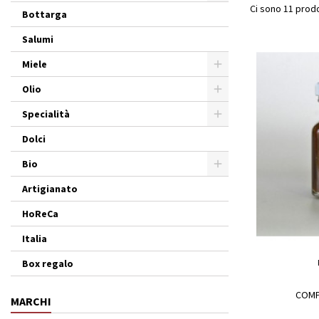
Ci sono 11 prodo
Bottarga
Salumi
Miele
Olio
Specialità
Dolci
Bio
Artigianato
HoReCa
Italia
Box regalo
COMP
MARCHI