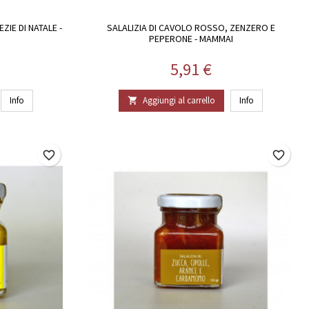
ZIE DI NATALE -
SALALIZIA DI CAVOLO ROSSO, ZENZERO E
PEPERONE - MAMMAI
Prezzo
5,91 €
Info
Aggiungi al carrello
Info

favorite_border
favorite_border