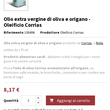
Olio extra vergine di oliva e origano -
Oleificio Corrias
Riferimento
100406
Produttore
Oleificio Corrias
Olio extra vergine di oliva e origano
prodotto da
Corrias
, a
Riola
Lattina da 175 ml
Prodotti alimentari sardi
- abbiamo scelto il meglio per i vostri
gusti e le vostre curiosità
Prova
l'olio di oliva Corrias aromatizzato all'origano
, va
benissimo sulle insalate, le bruschette, i pomodori o per condire una
pasta al sugo
8,17 €
Aggiungi al carrello
Quantità

La quantità minima ordinabile per questo prodotto è 3.