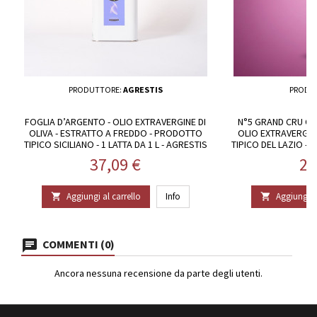
PRODUTTORE:
AGRESTIS
PRODU
FOGLIA D’ARGENTO - OLIO EXTRAVERGINE DI
N°5 GRAND CRU CA
OLIVA - ESTRATTO A FREDDO - PRODOTTO
OLIO EXTRAVERGIN
TIPICO SICILIANO - 1 LATTA DA 1 L - AGRESTIS
TIPICO DEL LAZIO - B
Prezzo
Pr
37,09 €
24
Aggiungi al carrello
Info
Aggiungi al


COMMENTI (0)
Ancora nessuna recensione da parte degli utenti.