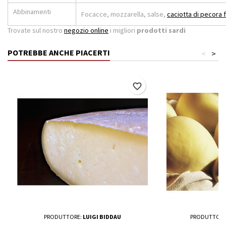
Abbinamenti
Focacce, mozzarella, salse,
caciotta di pecora 
Trovate sul nostro
negozio online
i migliori
prodotti sardi
POTREBBE ANCHE PIACERTI
<
>
favorite_border
PRODUTTORE:
LUIGI BIDDAU
PRODUTTORE