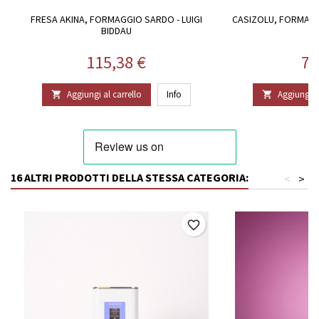
FRESA AKINA, FORMAGGIO SARDO - LUIGI
CASIZOLU, FORMAG
BIDDAU
Prezzo
Pr
115,38 €
71
Aggiungi al carrello
Info
Aggiungi al


16 ALTRI PRODOTTI DELLA STESSA CATEGORIA:
<
>
favorite_border