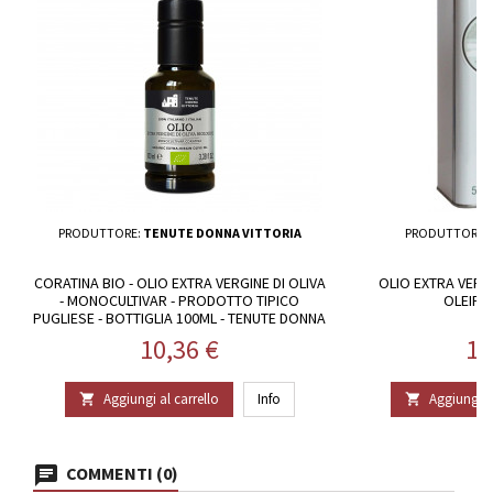
PRODUTTORE:
TENUTE DONNA VITTORIA
PRODUTTORE:
CORATINA BIO - OLIO EXTRA VERGINE DI OLIVA
OLIO EXTRA VERGIN
- MONOCULTIVAR - PRODOTTO TIPICO
OLEIFI
PUGLIESE - BOTTIGLIA 100ML - TENUTE DONNA
VITTORIA
Prezzo
Pr
10,36 €
19
Aggiungi al carrello
Info
Aggiungi al


COMMENTI (0)