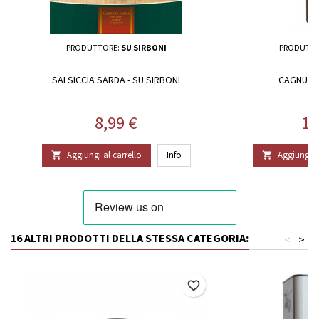
PRODUTTORE:
SU SIRBONI
PRODUTTO
SALSICCIA SARDA - SU SIRBONI
CAGNULAR
Prezzo
Pr
8,99 €
13
Aggiungi al carrello
Info
Aggiungi al


16 ALTRI PRODOTTI DELLA STESSA CATEGORIA:
<
>
favorite_border