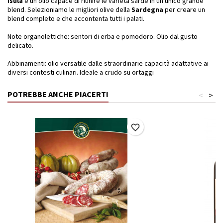
Ísula
è un olio capace di riunire le varietà sarde in un unico grande
blend. Selezioniamo le migliori olive della
Sardegna
per creare un
blend completo e che accontenta tutti i palati.
Note organolettiche: sentori di erba e pomodoro. Olio dal gusto
delicato.
Abbinamenti: olio versatile dalle straordinarie capacità adattative ai
diversi contesti culinari. Ideale a crudo su ortaggi
POTREBBE ANCHE PIACERTI
<
>
favorite_border