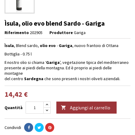
Ìsula, olio evo blend Sardo - Gariga
Riferimento
202905
Produttore
Gariga
Ìsula
, Blend sardo,
olio evo
-
Gariga
, nuovo frantoio di Ottana
Bottiglia - 0.75 l
Il nostro olio si chiama ‘
Gariga
’, vegetazione tipica del mediterraneo
presente ai piedi della montagna. Ed è proprio ai piedi delle
montagne
del centro
Sardegna
che sono presenti i nostri oliveti aziendali.
14,42 €
Aggiungi al carrello
Quantità

Condividi