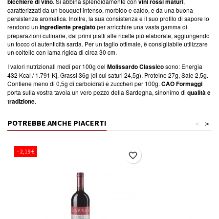
bicchiere di vino
. Si abbina splendidamente con
vini rossi maturi
,
caratterizzati da un bouquet intenso, morbido e caldo, e da una buona
persistenza aromatica. Inoltre, la sua consistenza e il suo profilo di sapore lo
rendono un
ingrediente pregiato
per arricchire una vasta gamma di
preparazioni culinarie, dai primi piatti alle ricette più elaborate, aggiungendo
un tocco di autenticità sarda. Per un taglio ottimale, è consigliabile utilizzare
un coltello con lama rigida di circa 30 cm.
I valori nutrizionali medi per 100g del
Molissardo Classico
sono: Energia
432 Kcal / 1.791 Kj, Grassi 36g (di cui saturi 24,5g), Proteine 27g, Sale 2,5g.
Contiene meno di 0,5g di carboidrati e zuccheri per 100g.
CAO Formaggi
porta sulla vostra tavola un vero pezzo della Sardegna, sinonimo di
qualità e
tradizione
.
POTREBBE ANCHE PIACERTI
<
>
- 2,19 €
favorite_border