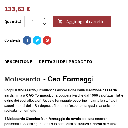
133,63 €
Aggiungi al carrello
Quantità

Condividi
DESCRIZIONE
DETTAGLI DEL PRODOTTO
- Cao Formaggi
Molissardo
Scopri il
Molissardo
, un'autentica espressione della
tradizione casearia
sarda
firmata
CAO Formaggi
, una cooperativa che dal 1966 valorizza il
latte
ovino
dei suoi allevatori. Questo
formaggio pecorino
incarna la storia e i
sapori intensi della Sardegna, offrendo un'esperienza gustativa unica e
radicata nel territorio.
Il
Molissardo Classico
è un
formaggio da tavola
con una marcata
personalità. Si distingue per il suo caratteristico
scalzo a dorso di mulo
e