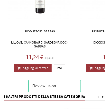
PRODUTTORE:
GABBAS
PRODUTTORE
LILLOVÉ, CANNONAU DI SARDEGNA DOC -
DICCIOSU -
GABBAS
Prezzo
Prezzo base
Pr
11,24 €
16
13,43 €
Aggiungi al carrello
Info
Aggiungi al


16 ALTRI PRODOTTI DELLA STESSA CATEGORIA:
<
>