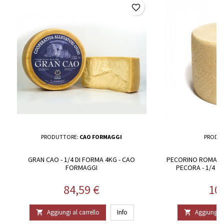
favorite_border
PRODUTTORE:
CAO FORMAGGI
PRODU
GRAN CAO - 1/4 DI FORMA 4KG - CAO
PECORINO ROMANO 
FORMAGGI
PECORA - 1/4 DI
Prezzo
Pr
84,59 €
10
Aggiungi al carrello
Info
Aggiungi al

