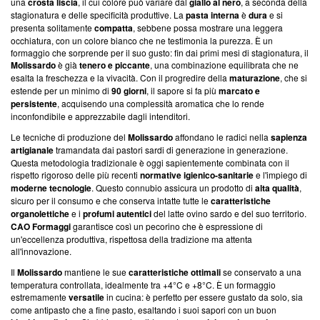
una
crosta liscia
, il cui colore può variare dal
giallo al nero
, a seconda della
stagionatura e delle specificità produttive. La
pasta interna
è
dura
e si
presenta solitamente
compatta
, sebbene possa mostrare una leggera
occhiatura, con un colore bianco che ne testimonia la purezza. È un
formaggio che sorprende per il suo gusto: fin dai primi mesi di stagionatura, il
Molissardo
è già
tenero e piccante
, una combinazione equilibrata che ne
esalta la freschezza e la vivacità. Con il progredire della
maturazione
, che si
estende per un minimo di
90 giorni
, il sapore si fa più
marcato e
persistente
, acquisendo una complessità aromatica che lo rende
inconfondibile e apprezzabile dagli intenditori.
Le tecniche di produzione del
Molissardo
affondano le radici nella
sapienza
artigianale
tramandata dai pastori sardi di generazione in generazione.
Questa metodologia tradizionale è oggi sapientemente combinata con il
rispetto rigoroso delle più recenti
normative igienico-sanitarie
e l'impiego di
moderne tecnologie
. Questo connubio assicura un prodotto di
alta qualità
,
sicuro per il consumo e che conserva intatte tutte le
caratteristiche
organolettiche
e i
profumi autentici
del latte ovino sardo e del suo territorio.
CAO Formaggi
garantisce così un pecorino che è espressione di
un'eccellenza produttiva, rispettosa della tradizione ma attenta
all'innovazione.
Il
Molissardo
mantiene le sue
caratteristiche ottimali
se conservato a una
temperatura controllata, idealmente tra +4°C e +8°C. È un formaggio
estremamente
versatile
in cucina: è perfetto per essere gustato da solo, sia
come antipasto che a fine pasto, esaltando i suoi sapori con un buon