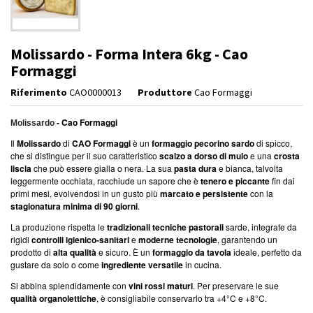
Molissardo - Forma Intera 6kg - Cao
Formaggi
Riferimento
CAO0000013
Produttore
Cao Formaggi
- Cao Formaggi
Molissardo
Il
Molissardo
di
CAO Formaggi
è un
formaggio pecorino sardo
di spicco,
che si distingue per il suo caratteristico
scalzo a dorso di mulo
e una
crosta
liscia
che può essere gialla o nera. La sua
pasta dura
e bianca, talvolta
leggermente occhiata, racchiude un sapore che è
tenero e piccante
fin dai
primi mesi, evolvendosi in un gusto più
marcato e persistente
con la
stagionatura minima di 90 giorni
.
La produzione rispetta le
tradizionali tecniche pastorali
sarde, integrate da
rigidi
controlli igienico-sanitari
e
moderne tecnologie
, garantendo un
prodotto di
alta qualità
e sicuro. È un
formaggio da tavola
ideale, perfetto da
gustare da solo o come
ingrediente versatile
in cucina.
Si abbina splendidamente con
vini rossi maturi
. Per preservare le sue
qualità organolettiche
, è consigliabile conservarlo tra +4°C e +8°C.