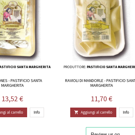
ASTIFICIO SANTA MARGHERITA
PRODUTTORE:
PASTIFICIO SANTA MARGHER
NES - PASTIFICIO SANTA
RAVIOLI DI MANDORLE - PASTIFICIO SAN
MARGHERITA
MARGHERITA
Prezzo
Prezzo
13,52 €
11,70 €
ngi al carrello
Info
Aggiungi al carrello
Info
