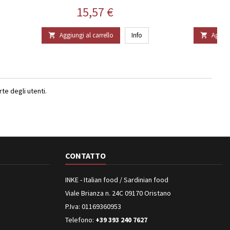
Prezzo
15,57 €
Aggiungi al carrello
Info
Aggiun


e degli utenti.
CONTATTO
INKE - Italian food / Sardinian food
Viale Brianza n. 24C 09170 Oristano
P.Iva: 01169360953
Telefono:
+39 393 240 7627