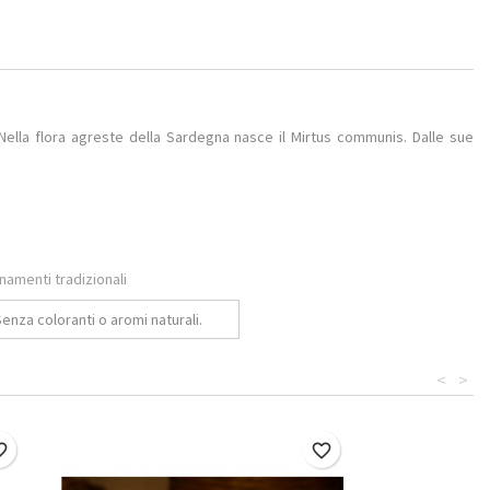
. Nella flora agreste della Sardegna nasce il Mirtus communis. Dalle sue
inamenti tradizionali
enza coloranti o aromi naturali.
<
>
border
favorite_border