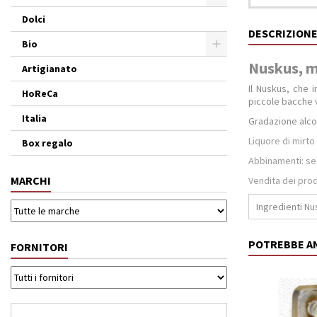
Dolci
DESCRIZION
Bio
Nuskus, mi
Artigianato
Il Nuskus, che i
HoReCa
piccole bacche v
Italia
Gradazione alcol
Liquore di mirto
Box regalo
Abbinamenti: se
MARCHI
Vendita dei prodo
Ingredienti N
POTREBBE A
FORNITORI