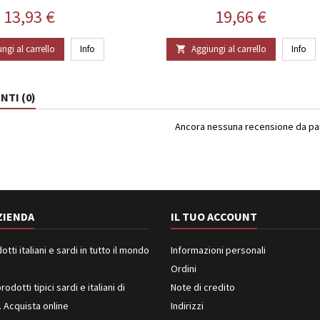
Prezzo
Prezzo
13,93 €
19,66 €
ngi al carrello
Info
Aggiungi al carrello
Info

TI (0)
Ancora nessuna recensione da part
ZIENDA
IL TUO ACCOUNT
ti italiani e sardi in tutto il mondo
Informazioni personali
Ordini
rodotti tipici sardi e italiani di
Note di credito
. Acquista online
Indirizzi