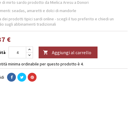
e di mirto sardo prodotto da Mielica Aresu a Donori
menti: seadas, amaretti e dolci di mandorle
 dei prodotti tipici sardi online - scegli il tuo preferito e chiedi un
io sugli abbinamenti tradizionali
37 €
Aggiungi al carrello
ità

ntità minima ordinabile per questo prodotto è 4.
idi