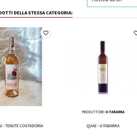
ODOTTI DELLA STESSA CATEGORIA:
favorite_border
favorite_
PRODUTTORE:
U-TABARKA
IU - TENUTE COSTADORIA
QUAE - U-TABARKA