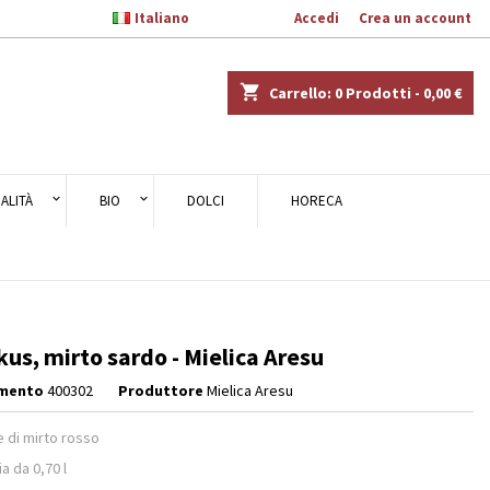

Italiano
Benvenuto,
Accedi
o
Crea un account
×
×
×
shopping_cart
Carrello:
0
Prodotti - 0,00 €
ALITÀ
BIO
DOLCI
HORECA
i
i
us, mirto sardo - Mielica Aresu
imento
400302
Produttore
Mielica Aresu
e di mirto rosso
ia da 0,70 l