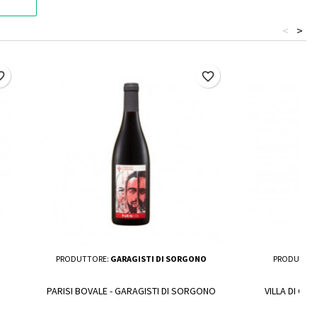
<
>
border
favorite_border
PRODUTTORE:
GARAGISTI DI SORGONO
PRODUTTO
PARISI BOVALE - GARAGISTI DI SORGONO
VILLA DI CHI