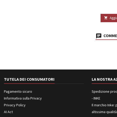
Aggiu

COMMEN
TUTELA DEI CONSUMATORI
LA NOSTRA A
Pagamento sicuro
Spedizione prodot
Informativa sulla Privacy
- INKE
Privacy Policy
Il marchio Inke: p
AI Act
altissima qualità