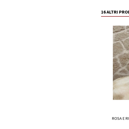
16 ALTRI PR
ROSA E R