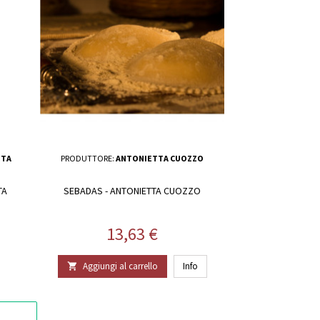
ITA
PRODUTTORE:
ANTONIETTA CUOZZO
TA
SEBADAS - ANTONIETTA CUOZZO
Prezzo
13,63 €
Aggiungi al carrello
Info
