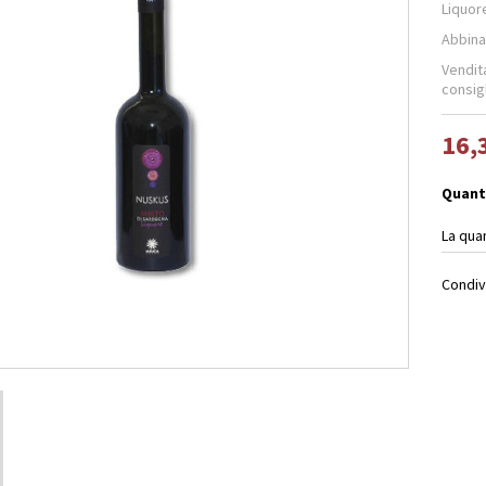
Liquor
Abbina
Vendita
consigl
16,
Quant
La qua
Condiv