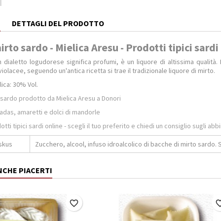
E
DETTAGLI DEL PRODOTTO
rto sardo - Mielica Aresu - Prodotti tipici sardi
n dialetto logudorese significa profumi, è un liquore di altissima qualità
iolacee, seguendo un'antica ricetta si trae il tradizionale liquore di mirto.
ica: 30% Vol.
 sardo prodotto da Mielica Aresu a Donori
adas, amaretti e dolci di mandorle
tti tipici sardi online - scegli il tuo preferito e chiedi un consiglio sugli abb
uskus
Zucchero, alcool, infuso idroalcolico di bacche di mirto sardo. S
NCHE PIACERTI
favorite_border
favorite_