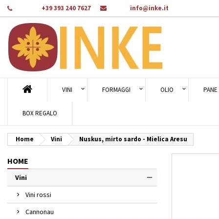
Telefono:
+39 393 240 7627
E-mail:
info@inke.it
Ag
Cr
A
add_circle_outline
Dev
Nom
des
VINI
FORMAGGI
OLIO
PANE 
BOX REGALO
Home
Vini
Nuskus, mirto sardo - Mielica Aresu
HOME
Vini
Vini rossi
Cannonau