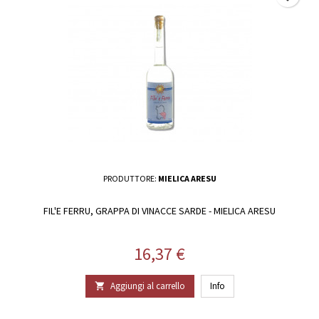
PRODUTTORE:
MIELICA ARESU
FIL'E FERRU, GRAPPA DI VINACCE SARDE - MIELICA ARESU
Prezzo
16,37 €
Aggiungi al carrello
Info
