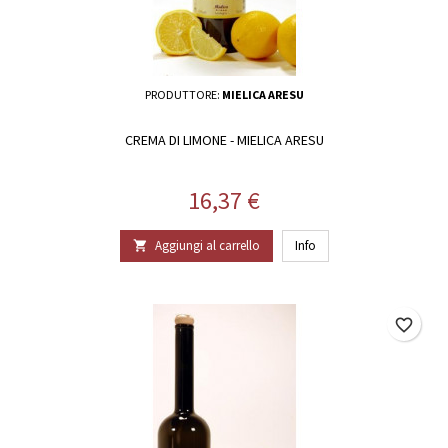
PRODUTTORE:
MIELICA ARESU
CREMA DI LIMONE - MIELICA ARESU
Prezzo
16,37 €
Aggiungi al carrello
Info

favorite_border