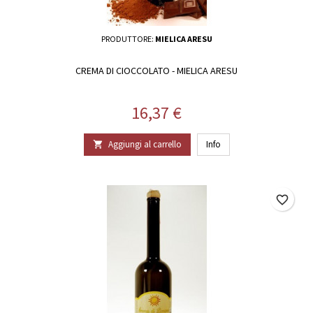
PRODUTTORE:
MIELICA ARESU
CREMA DI CIOCCOLATO - MIELICA ARESU
Prezzo
16,37 €
Aggiungi al carrello
Info

favorite_border