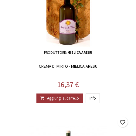
PRODUTTORE:
MIELICA ARESU
CREMA DI MIRTO - MIELICA ARESU
Prezzo
16,37 €
Aggiungi al carrello
Info

favorite_border