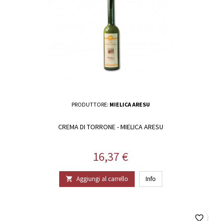
PRODUTTORE:
MIELICA ARESU
CREMA DI TORRONE - MIELICA ARESU
Prezzo
16,37 €
Aggiungi al carrello
Info

favorite_border