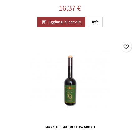
Prezzo
16,37 €
Aggiungi al carrello
Info

favorite_border
PRODUTTORE:
MIELICA ARESU