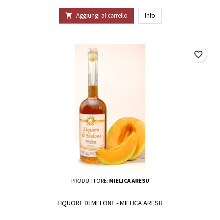
Aggiungi al carrello
Info

favorite_border
PRODUTTORE:
MIELICA ARESU
LIQUORE DI MELONE - MIELICA ARESU