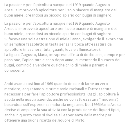
La passione per l’apicoltura nacque nel 1939 quando
Augusto
Aresu
s’improvvisò apicoltore per il solo piacere di mangiare del
buon miele, creandosi un piccolo apiario con bugni di sughero.
La passione per l’apicoltura nacque nel 1939 quando
Augusto
Aresu
s’improvvisò apicoltore per il solo piacere di mangiare del
buon miele, creandosi un piccolo apiario con bugni di sughero.
Si faceva una sola estrazione di miele l’anno, svolgendo il lavoro con
un semplice fazzoletto in testa senza la tipica attrezzatura da
apicoltore (maschera, tuta, guanti, leva e affumicatore).
La figlia d’Augusto,
Maria
, intraprese all’età di dodici anni, sempre per
passione, l’apicoltura e anno dopo anno, aumentando il numero dei
bugni, cominciò a vendere qualche chilo di miele a parenti e
conoscenti.
Andò avanti così fino al 1969 quando decise di farne un vero
mestiere, acquistando le prime arnie razionali e l’attrezzatura
necessaria per fare l’apicoltore professionista. Oggi l’apicoltura è
svolta nella nostra azienda, anche se con attrezzatura "moderna",
basandosi sull’esperienza maturata negli anni. Nel 1996 Maria Aresu
decise di ampliare la sua attività con la produzione dei liquori tipici,
anche in questo caso si rivolse all’esperienza della madre per
ottenere una buona ricetta del liquore di Mirto.