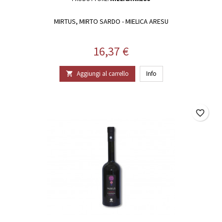
MIRTUS, MIRTO SARDO - MIELICA ARESU
Prezzo
16,37 €
Aggiungi al carrello
Info

favorite_border