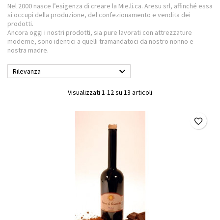
Nel 2000 nasce l’esigenza di creare la
Mie.li.ca. Aresu srl
, affinché essa
si occupi della produzione, del confezionamento e vendita dei
prodotti.
Ancora oggi i nostri prodotti, sia pure lavorati con attrezzature
moderne, sono identici a quelli tramandatoci da nostro nonno e
nostra madre.

Rilevanza
Visualizzati 1-12 su 13 articoli
favorite_border