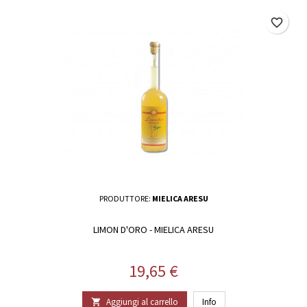
favorite_border
PRODUTTORE:
MIELICA ARESU
LIMON D'ORO - MIELICA ARESU
Prezzo
19,65 €
Aggiungi al carrello
Info
