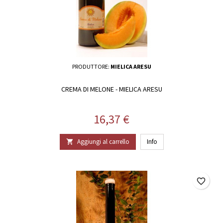
PRODUTTORE:
MIELICA ARESU
CREMA DI MELONE - MIELICA ARESU
Prezzo
16,37 €
Aggiungi al carrello
Info

favorite_border