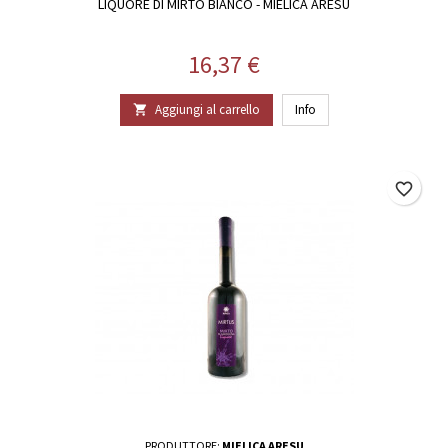
LIQUORE DI MIRTO BIANCO - MIELICA ARESU
Prezzo
16,37 €
Aggiungi al carrello
Info

favorite_border
PRODUTTORE:
MIELICA ARESU