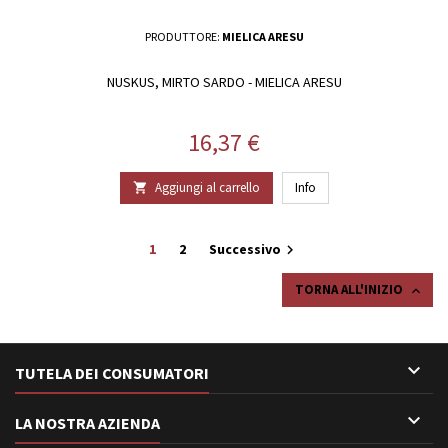
PRODUTTORE:
MIELICA ARESU
NUSKUS, MIRTO SARDO - MIELICA ARESU
Prezzo
16,37 €
Aggiungi al carrello
Info

1
2
Successivo

TORNA ALL'INIZIO


TUTELA DEI CONSUMATORI

LA NOSTRA AZIENDA